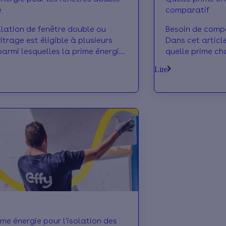
e
comparatif
allation de fenêtre double ou
Besoin de compa
vitrage est éligible à plusieurs
Dans cet article
parmi lesquelles la prime énergie
quelle prime cho
primes locales. En savoir plus
quel montant... 
Lire
ime énergie pour l'isolation des