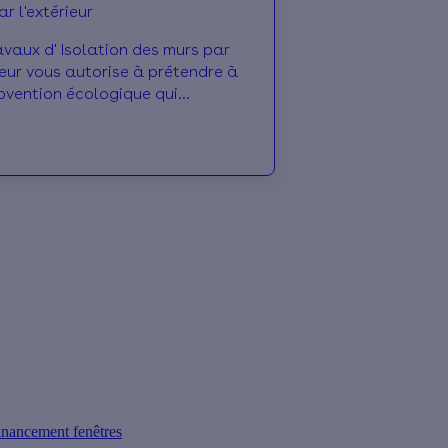
r l'extérieur
avaux d' Isolation des murs par
à prétendre à
bvention écologique qui
ra une certaine partie du coût
avaux
inancement fenêtres