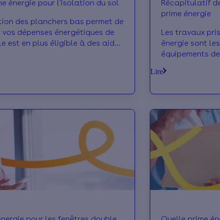
e énergie pour l'isolation du sol
Récapitulatif de
prime énergie
ation des planchers bas permet de
e vos dépenses énergétiques de
Les travaux pri
e est en plus éligible à des aides
énergie sont les
iques telles que la prime énergie.
équipements de
équipements do
Lire
services.
énergie pour les fenêtres double
Quelle prime éne