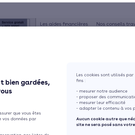
Service gratuit
Les aides financières
Nos conseils tra
+ prix appel
ISOLATION
La prime énergie
Combles
 éligible à la prime énergie
Ma Prime Rénov'
Murs
Le chèque énergie
La TVA réduite
Sol
Les cookies sont utilisés par 
L'éco-prêt à taux zéro
fins :
t bien gardées,
Fenêtres
Trouver mes aides
vous
- mesurer notre audience
Toiture
- proposer des communicatio
- mesurer leur efficacité
- adapter le contenu à vos p
ssurer que vous êtes
Isoler ma maiso
e vos données par
Aucun cookie autre que né
site ne sera posé sans votr