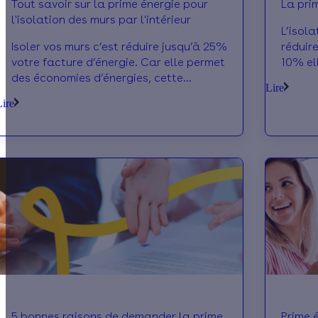
Tout savoir sur la prime énergie pour
La prim
l'isolation des murs par l'intérieur
L’isol
Isoler vos murs c’est réduire jusqu’à 25%
réduir
votre facture d’énergie. Car elle permet
10% ell
des économies d’énergies, cette
écolog
Lire
isolation est éligible à la prime énergie.
Lire
5 bonnes raisons de demander la prime
Prime 