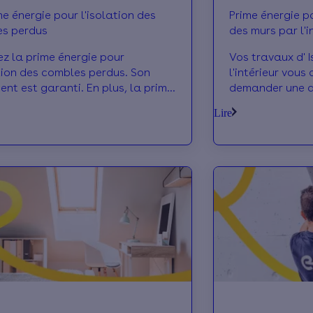
me énergie pour l'isolation des
Prime énergie po
s perdus
des murs par l'i
z la prime énergie pour
Vos travaux d' 
ation des combles perdus. Son
l'intérieur vous donne la possibilité de
ent est garanti. En plus, la prime
demander une ai
e est cumulable avec d'autres
prendre en char
Lire
financières.
du