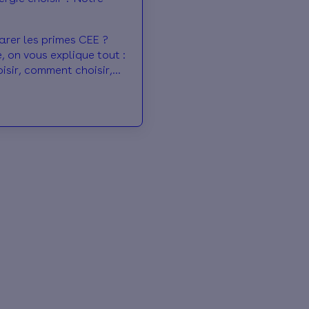
rer les primes CEE ?
, on vous explique tout :
isir, comment choisir,
Faites le meilleur choix !