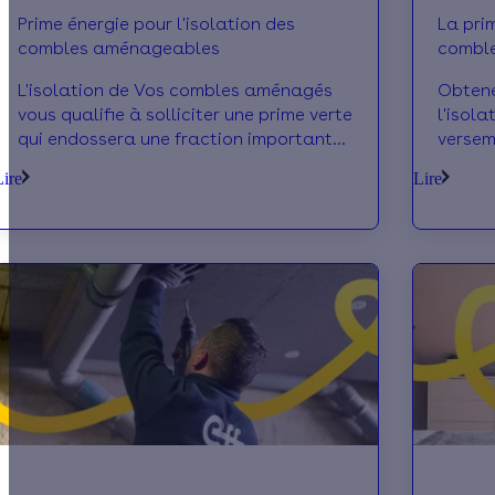
Prime énergie pour l'isolation des
La pri
combles aménageables
comble
L'isolation de Vos combles aménagés
Obtene
vous qualifie à solliciter une prime verte
l'isol
qui endossera une fraction importante
versem
des frais des travaux : la prime énergie
énergi
Lire
Lire
aides 