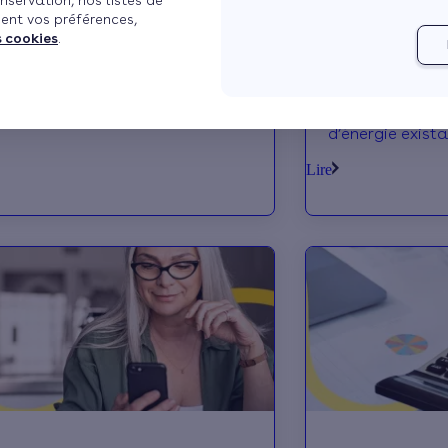
nservation, nos listes de
ent vos préférences,
ons éligibilité prime Effy
Les travaux éli
s cookies
.
énergie
Le dispositif de
totalité des tr
d’énergie exist
projet est il éli
Lire