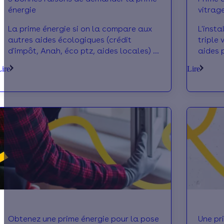
énergie
vitrag
La prime énergie si on la compare aux
L'inst
autres aides écologiques (crédit
triple 
d'impôt, Anah, éco ptz, aides locales) a
aides 
plusieurs avantages dont les 5
et les 
Lire
Lire
principaux sont:
Obtenez une prime énergie pour la pose
Une pr