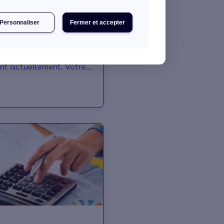
gibles à une prime
Personnaliser
Fermer et accepter
s cee couvre la quasi-
avaux d’économies
ant actuellement. Votre
gible