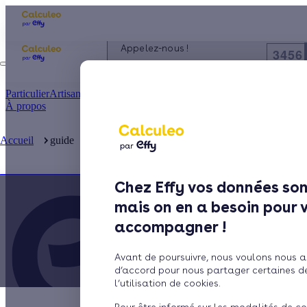
Appelez-nous !
3456
du lundi au vendredi - 8h à 19h
Particulier
Artisan / installateur
Entreprise / collectivité
À propos
L'isolation
Accueil
guide
L'isolation éligible à la prime énergie
Chez Effy vos données son
mais on en a besoin pour 
accompagner !
Avant de poursuivre, nous voulons nous a
d’accord pour nous partager certaines d
l’utilisation de cookies.