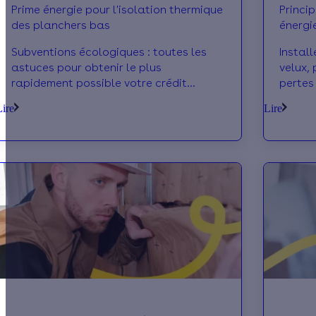
Prime énergie pour l'isolation thermique
Princi
des planchers bas
énergie
Subventions écologiques : toutes les
Install
astuces pour obtenir le plus
velux,
rapidement possible votre crédit
pertes 
d'impôt pour l'Isolation thermique des
énergi
Lire
Lire
planchers bas
allégé