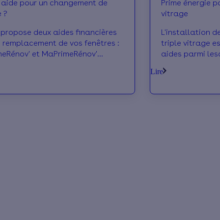
 aide pour un changement de
Prime énergie p
e ?
vitrage
 propose deux aides financières
L'installation d
e remplacement de vos fenêtres :
triple vitrage es
eRénov' et MaPrimeRénov'
aides parmi les
té.Montant et conditions, on vous
et les primes lo
Lire
t !