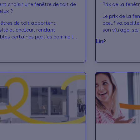
t choisir une fenêtre de toit de
Prix de la fenêt
elux ?
Le prix de la fe
nêtres de toit apportent
bœuf va oscille
sité et chaleur, rendant
son vitrage, sa 
bles certaines parties comme les
800€. Voir le d
Lire
s. leur prix peut être élevé mais
des existent