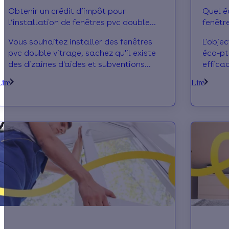
Obtenir un crédit d’impôt pour
Quel é
l’installation de fenêtres pvc double
fenêtr
vitrage
Vous souhaitez installer des fenêtres
L'objec
pvc double vitrage, sachez qu'il existe
éco-pt
des dizaines d'aides et subventions
effica
telles que le crédit d'impôt et que vous
perfor
Lire
Lire
po
pour l