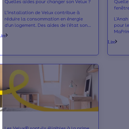
Quelles aides pour changer son Velux ?
Quelle
fenêtr
L’installation de Velux contribue à
réduire la consommation en énergie
L'Anah
d'un logement. Des aides de l'état sont
pour l
disponibles pour son installation.
MaPrim
Lire
Découvrez-les !
Séréni
Lire
dit tou
Les Velux® sont-ils éligibles à la prime