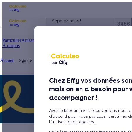
Appelez-nous !
3456
du lundi au vendredi - 8h à 19h
Particulier
Artisan / installateur
Entreprise / collectivité
À propos
Fin
Accueil
guide
Financer vos fenêtres
Chez Effy vos données son
mais on en a besoin pour 
accompagner !
Avant de poursuivre, nous voulons nous a
d’accord pour nous partager certaines d
l’utilisation de cookies.