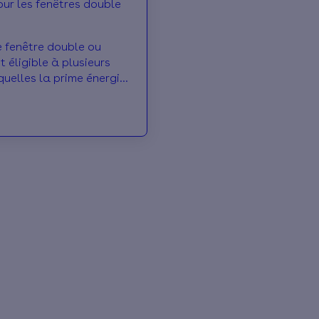
our les fenêtres double
e fenêtre double ou
t éligible à plusieurs
quelles la prime énergie
cales. En savoir plus