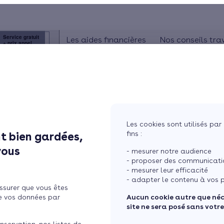
Service gratuit
Les aides financières
Nos conseils tra
+ prix appel
ISOLATION
La prime énergie
Combles
ancer vos fenêtres
Ma Prime Rénov'
Murs
Le chèque énergie
La TVA réduite
Sol
Les cookies sont utilisés par 
L'éco-prêt à taux zéro
fins :
t bien gardées,
Fenêtres
Trouver mes aides
vous
- mesurer notre audience
Toiture
- proposer des communicatio
- mesurer leur efficacité
- adapter le contenu à vos p
ssurer que vous êtes
Isoler ma maiso
e vos données par
Aucun cookie autre que né
site ne sera posé sans votr