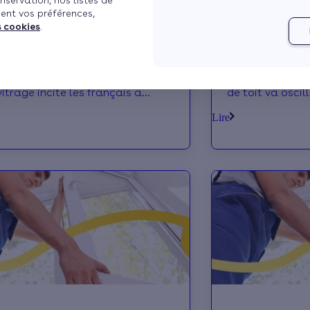
nservation, nos listes de
ent vos préférences,
ler ses fenêtres double-vitrage
Prix des fenêtre
s cookies
.
n crédit d’impôt
le faire baisser 
vernement avec le crédit d’impôt
Selon différent
es fenêtres double-vitrage ou
taille, marque e
vitrage incite les français à
de toit va oscil
r ou à construire leur logement
hors frais de po
Lire
’il