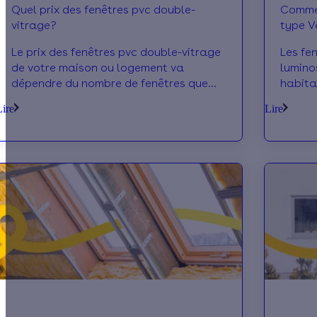
Quel prix des fenêtres pvc double-
Commen
vitrage?
type V
Le prix des fenêtres pvc double-vitrage
Les fe
de votre maison ou logement va
lumino
dépendre du nombre de fenêtres que
habita
vous souhaitez installer ou changer, de
comble
Lire
Lire
la nature du g
des ai