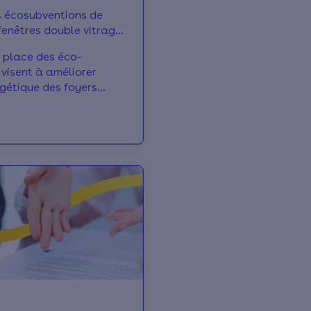
s écosubventions de
 fenêtres double vitrage
 place des éco-
 visent à améliorer
rgétique des foyers
tre double-vitrage ou
systè