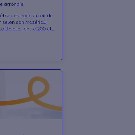
re arrondie
nêtre arrondie ou œil de
r selon son matériau,
taille etc., entre 200 et
étail ci dessous