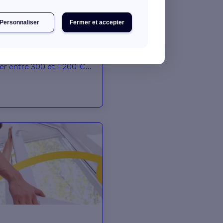
s de toit et astuces pour
Personnaliser
Fermer et accepter
!
s facteurs (modèle,
tc.) le prix de la fenêtre
ler entre 300 et 1 200 €
se. En savoir plus