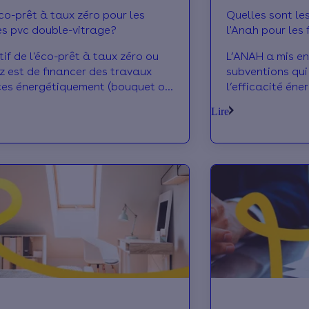
co-prêt à taux zéro pour les
Quelles sont le
es pvc double-vitrage?
l'Anah pour les
en PVC ?
tif de l'éco-prêt à taux zéro ou
L’ANAH a mis en
z est de financer des travaux
subventions qui
ces énergétiquement (bouquet ou
l’efficacité éne
mance énergétique) à taux zéro
(isolation, fenê
Lire
e
triple-vitrage, 