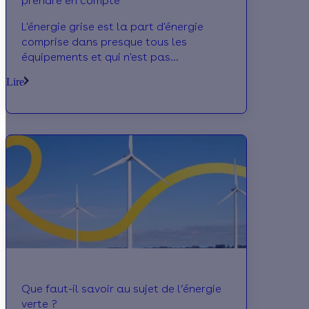
prendre en compte
L'énergie grise est la part d'énergie
comprise dans presque tous les
équipements et qui n'est pas
comptabilisée dans leur bilan
Lire
énergtique
Que faut-il savoir au sujet de l’énergie
verte ?