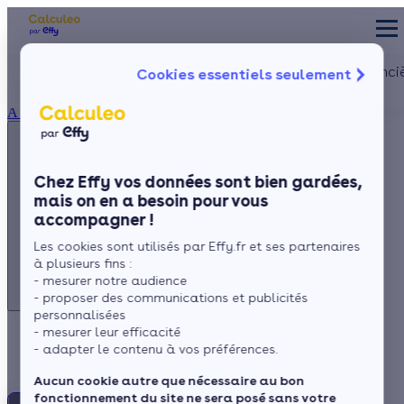
Appelez-nous !
Les aides financi
Cookies essentiels seulement
du lundi au vendredi -
Particulier
Artisan / installateur
Entreprise / collectivité
8h à 19h
À propos
3456
Service gratuit
+ prix appel
La prime éner
Ma Prime Réno
Chez Effy vos données sont bien gardées,
Le chèque éne
mais on en a besoin pour vous
Appelez-nous !
La TVA réduit
accompagner !
L'éco-prêt à t
du lundi au vendredi - 8h à 19h
Les cookies sont utilisés par Effy.fr et ses partenaires
3456
Service gratuit
Trouver mes aid
à plusieurs fins :
+ prix appel
- mesurer notre audience
- proposer des communications et publicités
personnalisées
- mesurer leur efficacité
Travaux énergétique
- adapter le contenu à vos préférences.
Aucun cookie autre que nécessaire au bon
fonctionnement du site ne sera posé sans votre