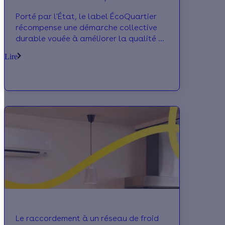
Porté par l'État, le label ÉcoQuartier
récompense une démarche collective
durable vouée à améliorer la qualité de
vie des habitants d'une zone urbaine ou
Lire
rurale.
Le raccordement à un réseau de froid