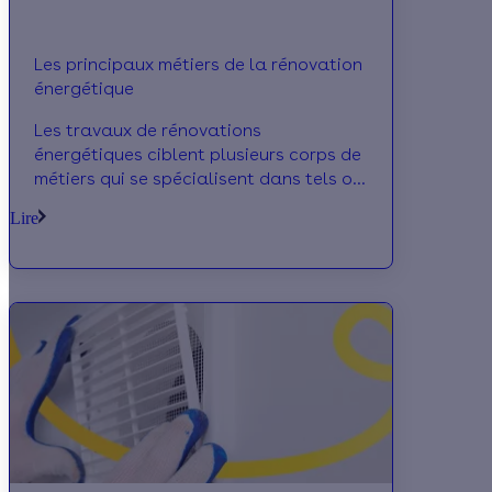
Les principaux métiers de la rénovation
énergétique
Les travaux de rénovations
énergétiques ciblent plusieurs corps de
métiers qui se spécialisent dans tels ou
tels travaux. Bien connaître les
Lire
différents corps de métiers existants
vous permettra de bien choisir votre
artisan.