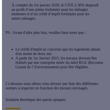
À compter du 1er janvier 2020, le CITE à 30% disparaît
au profit d’une prime forfaitaire pour les ménages
modestes et d’un crédit d’impôt forfaitaire pour les
autres ménages.
PS : Avant d'aller plus loin, veuillez bien noter que :
Le crédit d'impôt ne concerne que les logements datant
d'au moins de deux ans
A partir du 1er Janvier 2015, les travaux devront être
réalisés par une entreprise dotée du label RGE (Reconnu
Garant de l' Environnement) pour être éligibles.
Ci-dessous nous allons vous dresser une liste des différentes
normes à respecter en fonction des travaux envisagés.
Isolation thermique des parois opaques