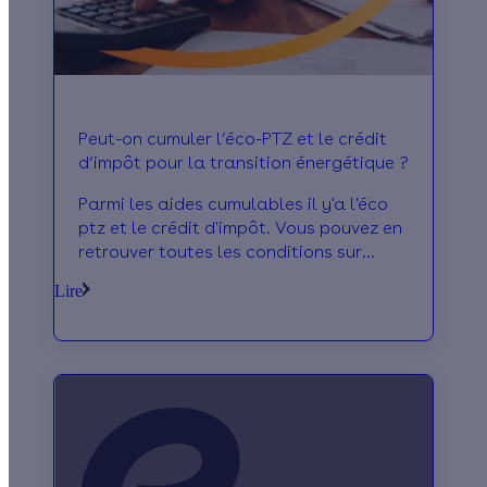
Peut-on cumuler l’éco-PTZ et le crédit
d’impôt pour la transition énergétique ?
Parmi les aides cumulables il y'a l'éco
ptz et le crédit d'impôt. Vous pouvez en
retrouver toutes les conditions sur
cette page
Lire