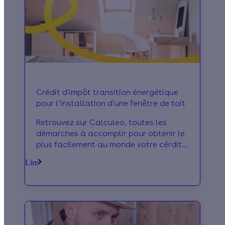
Crédit d'impôt transition énergétique
pour l’installation d’une fenêtre de toit
Retrouvez sur Calculeo, toutes les
démarches à accomplir pour obtenir le
plus facilement au monde votre cérdit
d'impôt pour les fenêtres de toit de
Lire
type velux