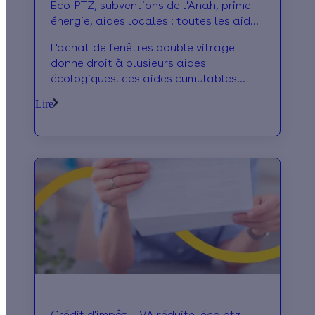
Eco-PTZ, subventions de l'Anah, prime
énergie, aides locales : toutes les aides
pour les fenêtres double vitrage
L'achat de fenêtres double vitrage
donne droit à plusieurs aides
écologiques. ces aides cumulables
peuvent couvrir jusqu'à 80% du coût
Lire
d'achat des fene^tres.
Crédit d'impôt, TVA réduite, éco ptz,