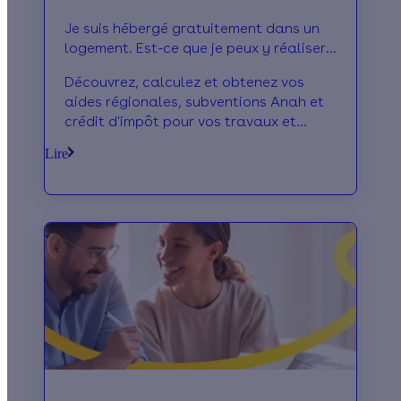
Je suis hébergé gratuitement dans un
logement. Est-ce que je peux y réaliser
des éco travaux et prétendre au crédit
Découvrez, calculez et obtenez vos
d’impôt ?
aides régionales, subventions Anah et
crédit d'impôt pour vos travaux et
économies d'énergie.
Lire