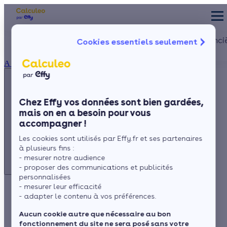
Appelez-nous !
Les aides financi
Cookies essentiels seulement
du lundi au vendredi -
Particulier
Artisan / installateur
Entreprise / collectivité
8h à 19h
À propos
3456
Service gratuit
+ prix appel
La prime éner
Ma Prime Réno
Chez Effy vos données sont bien gardées,
Le chèque éne
mais on en a besoin pour vous
Appelez-nous !
La TVA réduit
accompagner !
L'éco-prêt à t
du lundi au vendredi - 8h à 19h
Les cookies sont utilisés par Effy.fr et ses partenaires
3456
Service gratuit
Trouver mes aid
à plusieurs fins :
+ prix appel
- mesurer notre audience
- proposer des communications et publicités
personnalisées
- mesurer leur efficacité
Questions pratiques sur le
- adapter le contenu à vos préférences.
CITE
Aucun cookie autre que nécessaire au bon
fonctionnement du site ne sera posé sans votre