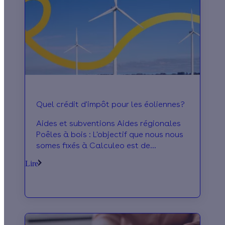
Quel crédit d'impôt pour les éoliennes?
Aides et subventions Aides régionales
Poêles à bois : L'objectif que nous nous
somes fixés à Calculeo est de
permettre à tout les contribuables
Lire
soucieux de leu