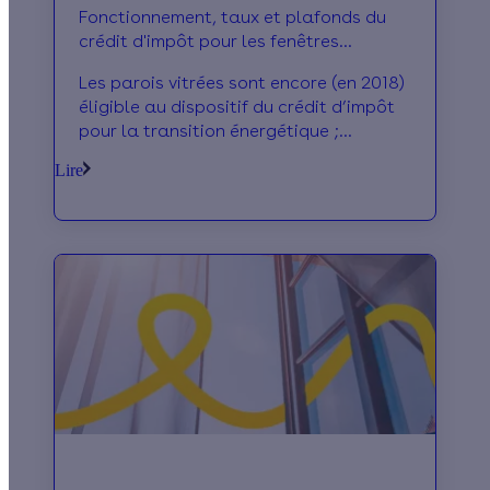
Fonctionnement, taux et plafonds du
crédit d'impôt pour les fenêtres
isolantes
Les parois vitrées sont encore (en 2018)
éligible au dispositif du crédit d’impôt
pour la transition énergétique ;
retrouvez ci-dessous, le
Lire
fonctionnement, le taux, les critères
d’éligibilité et les plafonds de votre
aide.