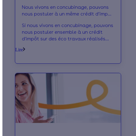
Nous vivons en concubinage, pouvons
nous postuler à un même crédit d’impôt
?
Si nous vivons en concubinage, pouvons
nous postuler ensemble à un crédit
d'impôt sur des éco travaux réalisés
dans le même logement ?
Lire