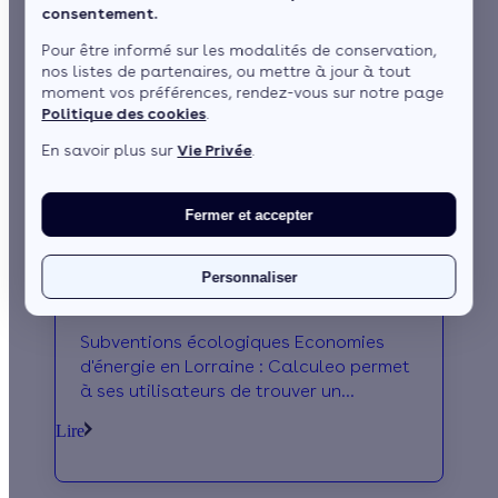
consentement.
Pour être informé sur les modalités de conservation,
nos listes de partenaires, ou mettre à jour à tout
moment vos préférences, rendez-vous sur notre page
Politique des cookies
.
En savoir plus sur
Vie Privée
.
Fermer et accepter
Crédit d'impôt et aides de l'Anah pour
Personnaliser
vos éco-travaux en Lorraine
Subventions écologiques Economies
d'énergie en Lorraine : Calculeo permet
à ses utilisateurs de trouver un
maximum d'aides vertes pour leur
Lire
projets Economies