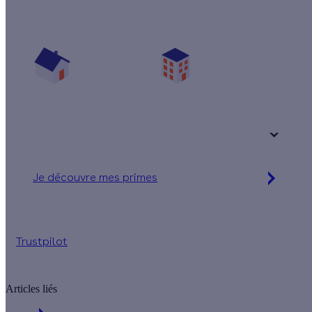
Quelles aides pour mon poêle à bûches ?
Vos travaux concernent :
Une maison
Un appartement
Votre logement a été construit :
+ de 15 ans
Je découvre mes primes
Simulation gratuite en 2 minutes
Trustpilot
Articles liés