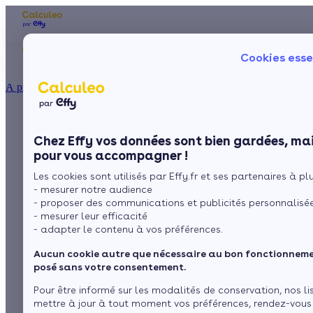
Les aides financières
Nos conseils trav
Cookies esse
Particulier
Artisan / installateur
Entreprise / collectivité
À propos
ISOLATION
Poêle à bois : primes
La prime énergie
Combles
Ma Prime Rénov'
Chez Effy vos données sont bien gardées, mai
Murs
Le chèque énergie
et aides financières
pour vous accompagner !
La TVA réduite
Sol
Les cookies sont utilisés par Effy.fr et ses partenaires à plus
L'éco-prêt à taux zéro
2026
- mesurer notre audience
Fenêtres
Trouver mes aides
- proposer des communications et publicités personnalisé
- mesurer leur efficacité
Toiture
- adapter le contenu à vos préférences.
par
L'équipe de rédaction
6 min de lecture
Aucun cookie autre que nécessaire au bon fonctionnemen
Isoler ma maison
posé sans votre consentement.
Sommaire
Pour être informé sur les modalités de conservation, nos li
mettre à jour à tout moment vos préférences, rendez-vous
1. La Prime Effy pour le poêle à granulés