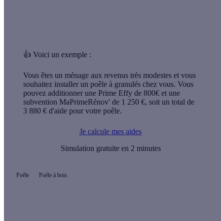
👍
Voici un exemple :
Vous êtes un ménage aux revenus très modestes et vous
souhaitez installer un poêle à granulés chez vous. Vous
pouvez additionner une Prime Effy de 800€ et une
subvention MaPrimeRénov' de 1 250 €, soit un total de
3 880 € d'aide
pour votre poêle.
Je calcule mes aides
Simulation gratuite en 2 minutes
Poêle
Poêle à bois