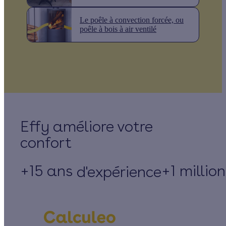
Le poêle à convection forcée, ou
poêle à bois à air ventilé
Effy
+15 ans
+1 millio
d'expérience