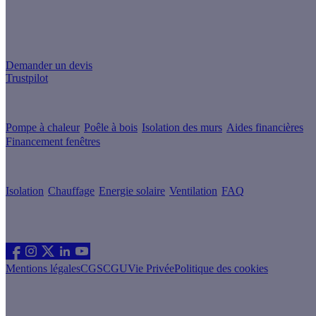
Un projet de rénovation énergétique ?
Demander un devis
Trustpilot
Guides de travaux
Pompe à chaleur
Poêle à bois
Isolation des murs
Aides financières
Financement fenêtres
Conseils & Offres
Isolation
Chauffage
Energie solaire
Ventilation
FAQ
Les sites du groupe Effy
Suivez nous
Mentions légales
CGS
CGU
Vie Privée
Politique des cookies