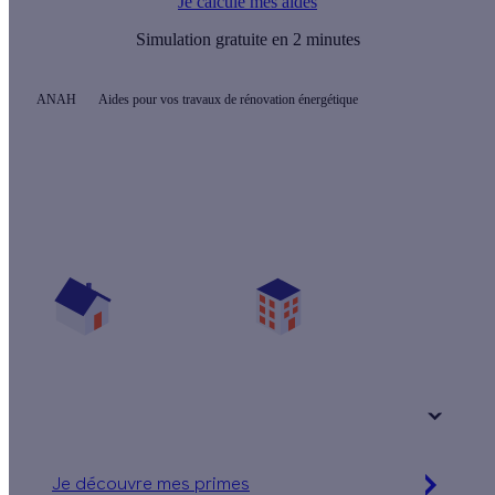
Je calcule mes aides
Simulation gratuite en 2 minutes
ANAH
Aides pour vos travaux de rénovation énergétique
Quelles sont les aides pour mon projet ?
Vos travaux concernent :
Une maison
Un appartement
Votre logement a été construit :
+ de 15 ans
Je découvre mes primes