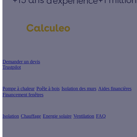
d'expérience
Un projet de rénovation énergétique ?
Demander un devis
Trustpilot
Guides de travaux
Pompe à chaleur
Poêle à bois
Isolation des murs
Aides financières
Financement fenêtres
Conseils & Offres
Isolation
Chauffage
Energie solaire
Ventilation
FAQ
Les sites du groupe Effy
Suivez nous