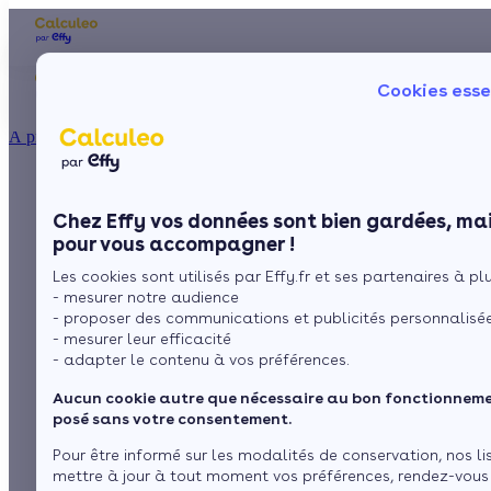
Les aides financières
Nos conseils trav
Cookies esse
Particulier
Artisan / installateur
Entreprise / collectivité
À propos
ISOLATION
Je suis propriétaire
La prime énergie
Combles
Ma Prime Rénov'
Chez Effy vos données sont bien gardées, mai
Murs
Le chèque énergie
d’une maison
pour vous accompagner !
La TVA réduite
Sol
Les cookies sont utilisés par Effy.fr et ses partenaires à plus
L'éco-prêt à taux zéro
subventionnée par
- mesurer notre audience
Fenêtres
Trouver mes aides
- proposer des communications et publicités personnalisé
l'Anah ai-je le droit
- mesurer leur efficacité
Toiture
- adapter le contenu à vos préférences.
de le mettre en vente
Aucun cookie autre que nécessaire au bon fonctionnemen
?
Isoler ma maison
posé sans votre consentement.
Pour être informé sur les modalités de conservation, nos li
mettre à jour à tout moment vos préférences, rendez-vous
par
L’équipe de rédaction