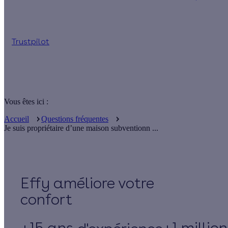
Jusqu'à 90 % d'aides financières
Trustpilot
Vous êtes ici :
Accueil
Questions fréquentes
Je suis propriétaire d’une maison subventionn ...
Effy
+15 ans
+1 millio