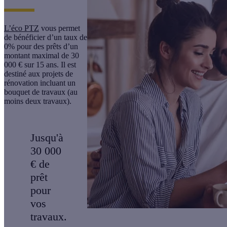
L’éco PTZ
vous permet
de bénéficier d’un taux de
0% pour des prêts d’un
montant maximal de 30
000 € sur 15 ans. Il est
destiné aux projets de
rénovation incluant un
bouquet de travaux (au
moins deux travaux).
Jusqu'à
30 000
€ de
prêt
pour
vos
travaux.