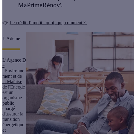
MaPrimeRénov'.
👉
Le crédit d’impôt : quoi, qui, comment ?
L'Ademe
L’Agence D
e
l'Environne
ment et de
la Maîtrise
de l'Energie
est un
organisme
public
chargé
d'assurer la
transition
énergétique
et