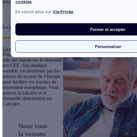
cookies
.
travaux de rénovation énergétique plus facilement.
En savoir plus sur
Vie Privée
.
La prime énergie
Fermer et accepter
Personnaliser
La prime énergie
, appelée
Prime Effy chez nous, est une
aide qui repose sur le dispositif
des CEE. Son montant,
variable, est distribuée par des
acteurs du secteur de l’énergie
pour faciliter vos travaux de
rénovation énergétique. Vous
pouvez la calculer et la
demander directement sur
Calculeo.
Nous vous
la versons