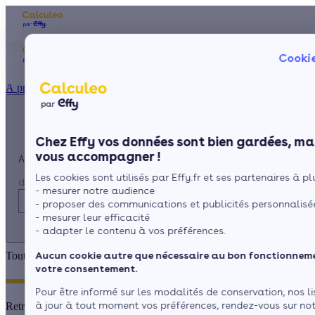
Appelez-nous !
Les aides financi
Cookie
du lundi au vendredi -
Particulier
Artisan / installateur
Entreprise / collectivité
8h à 19h
À propos
3456
Service gratuit
+ prix appel
La prime éner
Ma Prime Réno
Chez Effy vos données sont bien gardées, mai
Le chèque éne
vous accompagner !
Appelez-nous !
La TVA réduit
Les cookies sont utilisés par Effy.fr et ses partenaires à plu
L'éco-prêt à t
du lundi au vendredi - 8h à 19h
- mesurer notre audience
3456
Service gratuit
Trouver mes aid
- proposer des communications et publicités personnalisé
+ prix appel
- mesurer leur efficacité
- adapter le contenu à vos préférences.
Aucun cookie autre que nécessaire au bon fonctionneme
Toutes les aides pour vos travaux de rénovation
votre consentement.
Pour être informé sur les modalités de conservation, nos l
à jour à tout moment vos préférences, rendez-vous sur n
Retrouvez toutes les aides et subventions existantes pour réaliser vos