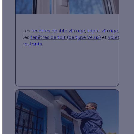
Les
fenêtres double vitrage
,
triple-vitrage
,
les
fenêtres de toit (de type Velux)
et
volets
roulants
.
Les fenêtres