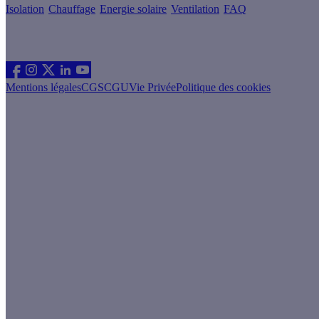
Isolation
Chauffage
Energie solaire
Ventilation
FAQ
Les sites du groupe Effy
Suivez nous
Mentions légales
CGS
CGU
Vie Privée
Politique des cookies