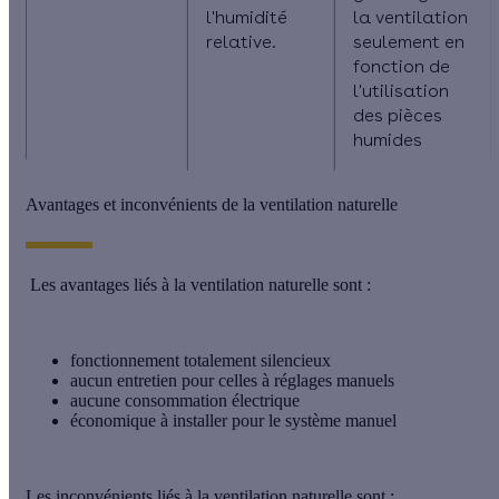
l'humidité
la ventilation
relative.
seulement en
fonction de
l'utilisation
des pièces
humides
Avantages et inconvénients de la ventilation naturelle
Les avantages liés à la ventilation naturelle sont :
fonctionnement totalement silencieux
aucun entretien pour celles à réglages manuels
aucune consommation électrique
économique à installer pour le système manuel
Les inconvénients liés à la ventilation naturelle sont :