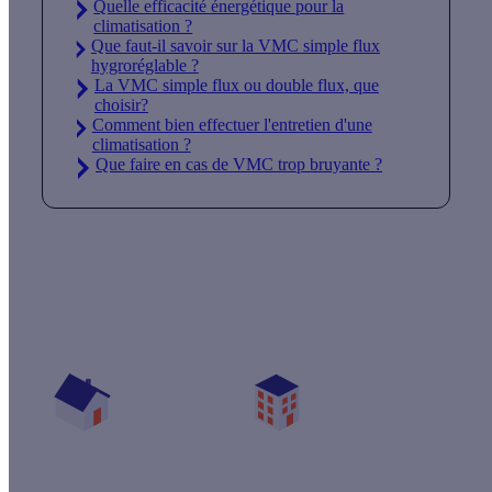
Quelle efficacité énergétique pour la
climatisation ?
Que faut-il savoir sur la VMC simple flux
hygroréglable ?
La VMC simple flux ou double flux, que
choisir?
Comment bien effectuer l'entretien d'une
climatisation ?
Que faire en cas de VMC trop bruyante ?
Quelles aides pour ma VMC double flux ?
Vos travaux concernent :
Une maison
Un appartement
Votre logement a été construit :