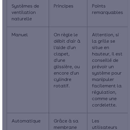
Systèmes de
Principes
Points
ventilation
remarquables
naturelle
Manuel
On règle le
Attention, si
débit d'air à
la grille se
l'aide d'un
situe en
clapet,
hauteur, il est
d'une
conseillé de
glissière, ou
prévoir un
encore d'un
système pour
cylindre
manipuler
rotatif.
facilement la
régulation,
comme une
cordelette.
Automatique
Grâce à sa
Les
membrane
utilisateurs