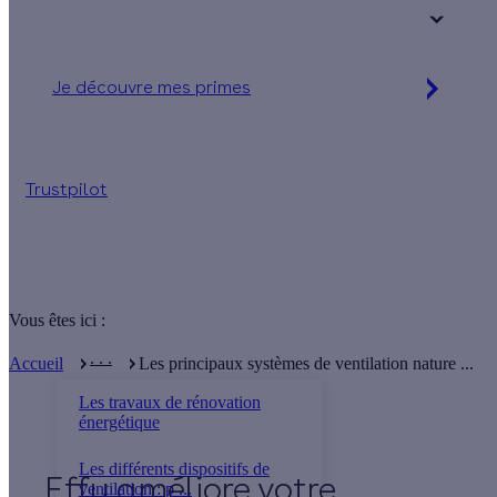
+ de 15 ans
Je découvre mes primes
Simulation gratuite en 2 minutes
Trustpilot
Vous êtes ici :
. . .
Accueil
Les principaux systèmes de ventilation nature ...
Les travaux de rénovation
énergétique
Les différents dispositifs de
Effy
ventilation : p ...