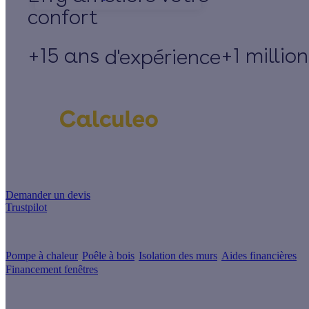
+15 ans
+1 millio
d'expérience
Un projet de rénovation énergétique ?
Demander un devis
Trustpilot
Guides de travaux
Pompe à chaleur
Poêle à bois
Isolation des murs
Aides financières
Financement fenêtres
Conseils & Offres