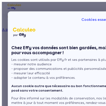
Les aides financières
Nos conseils trav
Cookies esse
Particulier
Artisan / installateur
Entreprise / collectivité
À propos
ISOLATION
Les principaux
La prime énergie
Combles
Ma Prime Rénov'
Chez Effy vos données sont bien gardées, mai
Murs
Le chèque énergie
systèmes de
pour vous accompagner !
La TVA réduite
Sol
Les cookies sont utilisés par Effy.fr et ses partenaires à plus
L'éco-prêt à taux zéro
ventilation naturelle
- mesurer notre audience
Fenêtres
Trouver mes aides
- proposer des communications et publicités personnalisé
- mesurer leur efficacité
Toiture
- adapter le contenu à vos préférences.
par
L’équipe de rédaction
4 min de lecture
Aucun cookie autre que nécessaire au bon fonctionnemen
Isoler ma maison
posé sans votre consentement.
Sommaire
Pour être informé sur les modalités de conservation, nos li
mettre à jour à tout moment vos préférences, rendez-vous
La ventilation naturelle : principaux systèmes et