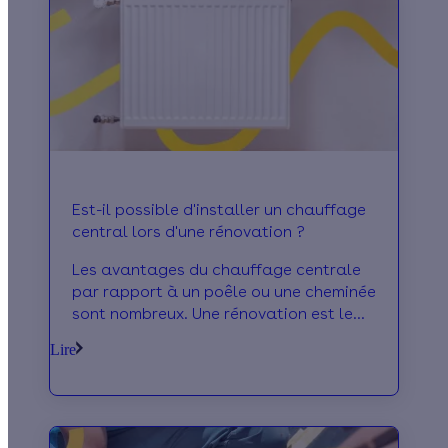
Est-il possible d'installer un chauffage
central lors d'une rénovation ?
Les avantages du chauffage centrale
par rapport à un poêle ou une cheminée
sont nombreux. Une rénovation est le
moment idéal pour sauter le pas.
Lire