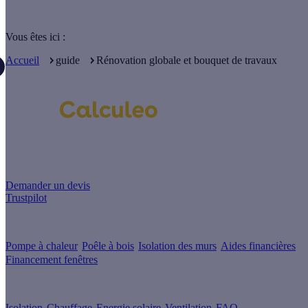
Vous êtes ici :
Accueil
guide
Rénovation globale et bouquet de travaux
Un projet de rénovation énergétique ?
Demander un devis
Trustpilot
Guides de travaux
Pompe à chaleur
Poêle à bois
Isolation des murs
Aides financières
Financement fenêtres
Conseils & Offres
Isolation
Chauffage
Energie solaire
Ventilation
FAQ