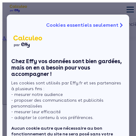
Appelez-nous !
Les aides financi
Cookies essentiels seulement
du lundi au vendredi -
Particulier
Artisan / installateur
Entreprise / collectivité
8h à 19h
À propos
3456
Service gratuit
+ prix appel
La prime éner
Ma Prime Réno
Chez Effy vos données sont bien gardées,
Le chèque éne
mais on en a besoin pour vous
Appelez-nous !
La TVA réduit
accompagner !
L'éco-prêt à t
du lundi au vendredi - 8h à 19h
Les cookies sont utilisés par Effy.fr et ses partenaires
3456
Service gratuit
Trouver mes aid
à plusieurs fins :
+ prix appel
- mesurer notre audience
- proposer des communications et publicités
personnalisées
- mesurer leur efficacité
Rénovation globale et
- adapter le contenu à vos préférences.
bouquet de travaux
Aucun cookie autre que nécessaire au bon
fonctionnement du site ne sera posé sans votre