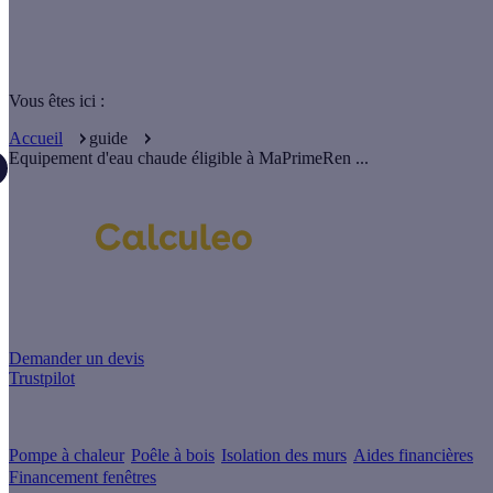
Vous êtes ici :
Accueil
guide
Equipement d'eau chaude éligible à MaPrimeRen ...
Un projet de rénovation énergétique ?
Demander un devis
Trustpilot
Guides de travaux
Pompe à chaleur
Poêle à bois
Isolation des murs
Aides financières
Financement fenêtres