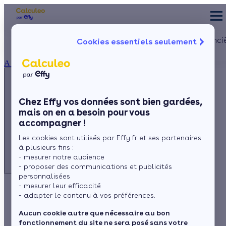
Appelez-nous !
Les aides financi
Cookies essentiels seulement
du lundi au vendredi -
Particulier
Artisan / installateur
Entreprise / collectivité
8h à 19h
À propos
3456
Service gratuit
+ prix appel
La prime éner
Ma Prime Réno
Chez Effy vos données sont bien gardées,
Le chèque éne
mais on en a besoin pour vous
Appelez-nous !
La TVA réduit
accompagner !
L'éco-prêt à t
du lundi au vendredi - 8h à 19h
Les cookies sont utilisés par Effy.fr et ses partenaires
3456
Service gratuit
Trouver mes aid
à plusieurs fins :
+ prix appel
- mesurer notre audience
- proposer des communications et publicités
personnalisées
- mesurer leur efficacité
Equipement d'eau chaude
- adapter le contenu à vos préférences.
éligible à MaPrimeRenov'
Aucun cookie autre que nécessaire au bon
fonctionnement du site ne sera posé sans votre