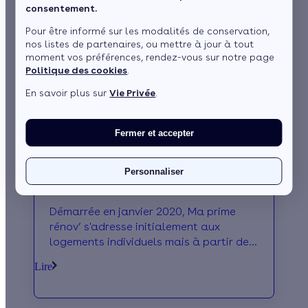
consentement.
Pour être informé sur les modalités de conservation,
nos listes de partenaires, ou mettre à jour à tout
moment vos préférences, rendez-vous sur notre page
Politique des cookies
.
En savoir plus sur
Vie Privée
.
Fermer et accepter
MaPrimeRénov’ pour les logements
Personnaliser
collectifs
Démarrée en janvier 2020, Ma prime
rénov’ s'adresse initialement aux
logements individuels mais à partir de
Janvier 2021, elle va être étendue aux
Lire
habitats collectifs.