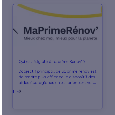
Qui est éligible à la prime Rénov’ ?
L’objectif principal de la prime rénov est
de rendre plus efficace le dispositif des
aides écologiques en les orientant vers
ceux qui en ont le plus besoins. Ainsi
Lire
elle s’adresse en priorité aux ménages
à revenus modestes.