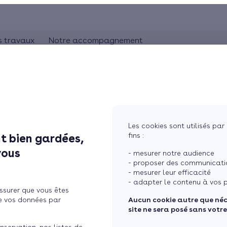
s travaux
Notre accompagnement
ON
CHAUFFAGE
Comprendre les travaux
Rhônes-Alpes
bles
Pompe à chaleur
L'artisan RGE
Pays de la Loire
our les éco ...
Chauffage au gaz
Aquitaine
Bretagne
Chauffage au bois
Les cookies sont utilisés par 
Ile de France
fins :
t bien gardées,
ventions pour les
tres
Chauffage électrique
vous
- mesurer notre audience
ure
Chauffage solaire
 l'Hérault
- proposer des communicatio
- mesurer leur efficacité
Thermostat connecté
- adapter le contenu à vos p
ssurer que vous êtes
 maison
Changer mon chauffage
e vos données par
Aucun cookie autre que né
site ne sera posé sans votr