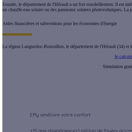
Ensuite, le département de l'Hérault a un fort ensoleillement. Il est in
un chauffe-eau solaire ou des panneaux solaires photovoltaïques. La po
Aides financières et subventions pour les économies d'énergie
La région Languedoc-Roussillon, le département de l'Hérault (34) et le
Je calcul
Simulation grat
Effy
+15 ans
d'expérience
+1 million
de foyers acc