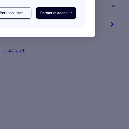
+ de 15 ans
Personnaliser
Fermer et accepter
Je découvre mes primes
Jusqu'à 90 % d'aides financières
Trustpilot