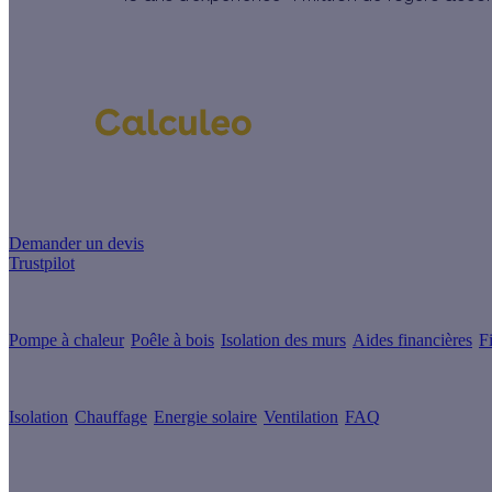
Un projet de rénovation énergétique ?
Demander un devis
Trustpilot
Guides de travaux
Pompe à chaleur
Poêle à bois
Isolation des murs
Aides financières
F
Conseils & Offres
Isolation
Chauffage
Energie solaire
Ventilation
FAQ
Les sites du groupe Effy
Suivez nous