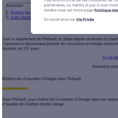
Pour être informé sur les modalités de co
partenaires, ou mettre à jour à tout mom
Sommaire
rendez-vous sur notre page
Politique de
Réaliser des économies d'énergie dans l'Hérault
Aides financières et subventions pour les économies d'énergie
En savoir plus sur
Vie Privée
.
Dans le département de l'Hérault, le climat impose un besoin en chau
Cependant le département possède des ressources en énergie renouvel
réparties sur 231 jours.
Je calcul
Simulation grat
Réaliser des économies d'énergie dans l'Hérault
Dans l'Hérault, pour réaliser des économies d’énergie dans une maison
d’installer des fenêtres double-vitrage.