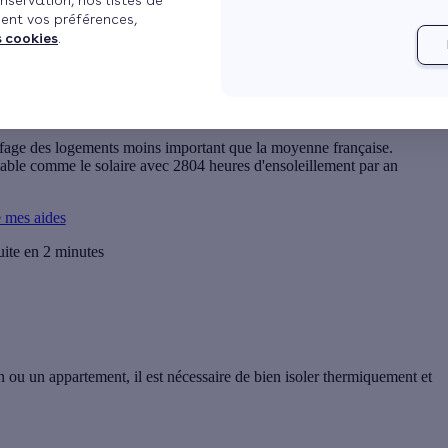
nservation, nos listes de
ent vos préférences,
s cookies
.
ffage des logements moins important que la moyenne française.
able comme le solaire avec 2804 heures d'ensoleillement par an
e mes aides
uite en 2 minutes
 ou un appartement, il est nécessaire de bien isoler thermiquement et