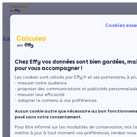
Les aides financières
Nos conseils trav
Cookies esse
Particulier
Artisan / installateur
Entreprise / collectivité
À propos
ISOLATION
Isolation des murs :
La prime énergie
Combles
Ma Prime Rénov'
Chez Effy vos données sont bien gardées, mai
Murs
Le chèque énergie
doublage sous
pour vous accompagner !
La TVA réduite
Sol
Les cookies sont utilisés par Effy.fr et ses partenaires à plus
L'éco-prêt à taux zéro
ossature métallique
- mesurer notre audience
Fenêtres
Trouver mes aides
- proposer des communications et publicités personnalisé
- mesurer leur efficacité
Toiture
- adapter le contenu à vos préférences.
par
L’équipe de rédaction
2 min de lecture
Aucun cookie autre que nécessaire au bon fonctionnemen
Isoler ma maison
posé sans votre consentement.
Sommaire
Pour être informé sur les modalités de conservation, nos li
mettre à jour à tout moment vos préférences, rendez-vous
Faites appel à un professionnel qualifié