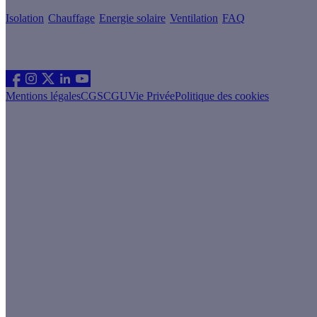
Isolation
Chauffage
Energie solaire
Ventilation
FAQ
Les sites du groupe Effy
Suivez nous
Mentions légales
CGS
CGU
Vie Privée
Politique des cookies