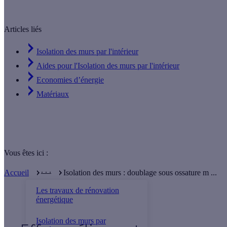
Articles liés
Isolation des murs par l'intérieur
Aides pour l'Isolation des murs par l'intérieur
Economies d’énergie
Matériaux
Vous êtes ici :
. . .
Accueil
Isolation des murs : doublage sous ossature m ...
Les travaux de rénovation
énergétique
Isolation des murs par