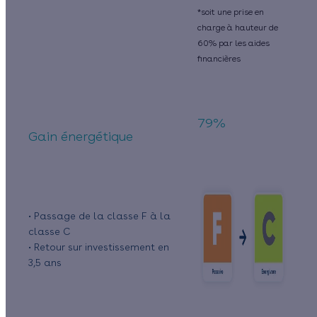
*soit une prise en
charge à hauteur de
60% par les aides
financières
79%
Gain énergétique
• Passage de la classe F à la
classe C
• Retour sur investissement en
3,5 ans