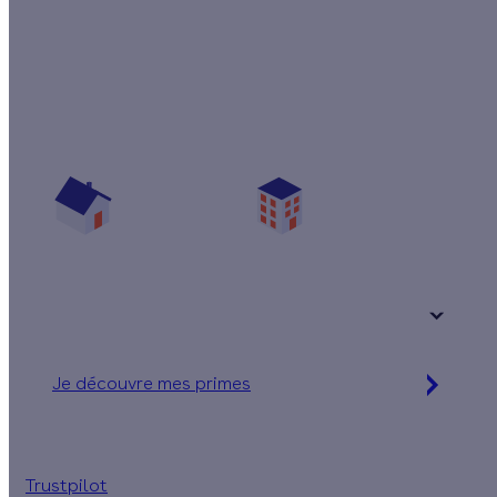
Quelles aides pour isoler mes murs par
l'intérieur ?
Vos travaux concernent :
Une maison
Un appartement
Votre logement a été construit :
+ de 15 ans
Je découvre mes primes
Simulation gratuite en 2 minutes
Trustpilot