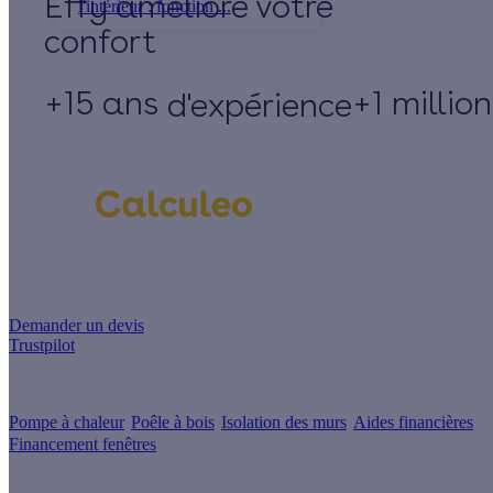
Effy
l'intérieur : fonction ...
+15 ans
+1 millio
d'expérience
Un projet de rénovation énergétique ?
Demander un devis
Trustpilot
Guides de travaux
Pompe à chaleur
Poêle à bois
Isolation des murs
Aides financières
Financement fenêtres
Conseils & Offres