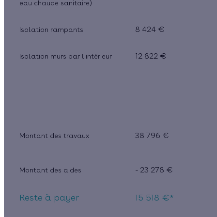
eau chaude sanitaire)
8 424 €
Isolation rampants
12 822 €
Isolation murs par l'intérieur
38 796 €
Montant des travaux
- 23 278 €
Montant des aides
Reste à payer
15 518 €*