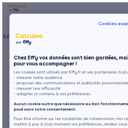
Les aides financières
Nos conseils trav
Cookies esse
Particulier
Artisan / installateur
Entreprise / collectivité
À propos
ISOLATION
Isolation des murs
La prime énergie
Combles
Ma Prime Rénov'
Chez Effy vos données sont bien gardées, mai
Murs
Le chèque énergie
par l'intérieur :
pour vous accompagner !
La TVA réduite
Sol
Les cookies sont utilisés par Effy.fr et ses partenaires à plus
L'éco-prêt à taux zéro
fonctionnement, prix
- mesurer notre audience
Fenêtres
Trouver mes aides
- proposer des communications et publicités personnalisé
et subventions
- mesurer leur efficacité
Toiture
- adapter le contenu à vos préférences.
Aucun cookie autre que nécessaire au bon fonctionnemen
Isoler ma maison
par
L’équipe de rédaction
4 min de lecture
posé sans votre consentement.
Pour être informé sur les modalités de conservation, nos li
mettre à jour à tout moment vos préférences, rendez-vous