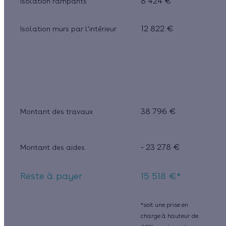
8 424 €
Isolation rampants
12 822 €
Isolation murs par l'intérieur
38 796 €
Montant des travaux
- 23 278 €
Montant des aides
Reste à payer
15 518 €*
*soit une prise en
charge à hauteur de