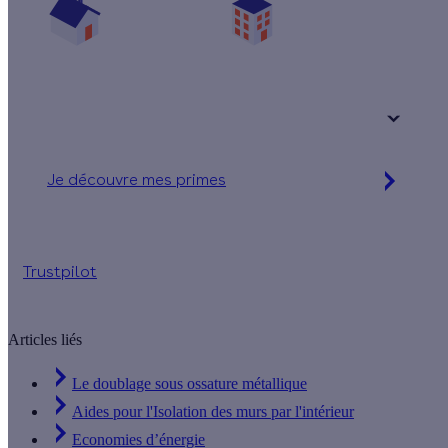
Une maison
Un appartement
Votre logement a été construit :
+ de 15 ans
Je découvre mes primes
Simulation gratuite en 2 minutes
Trustpilot
Articles liés
Le doublage sous ossature métallique
Aides pour l'Isolation des murs par l'intérieur
Economies d’énergie