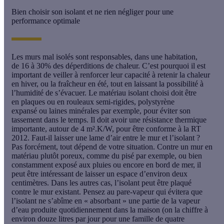
Bien choisir son isolant et ne rien négliger pour une
performance optimale
Les
murs mal isolés
sont responsables, dans une habitation,
de
16 à 30% des déperditions de chaleur
. C’est pourquoi il est
important de veiller à renforcer leur capacité à retenir la chaleur
en hiver, ou la fraîcheur en été, tout en laissant la possibilité à
l’humidité de s’évacuer. Le matériau isolant choisi doit être
en
plaques
ou en
rouleaux semi-rigides
,
polystyrène
expansé
ou
laines minérales
par exemple, pour éviter son
tassement dans le temps. Il doit avoir une résistance thermique
importante, autour de
4 m².K/W
, pour être conforme à la RT
2012. Faut-il laisser une lame d’air entre le mur et l’isolant ?
Pas forcément, tout dépend de votre situation. Contre un mur en
matériau plutôt poreux, comme du pisé par exemple, ou bien
constamment exposé aux pluies ou encore en bord de mer, il
peut être intéressant de laisser un espace d’environ deux
centimètres. Dans les autres cas, l’isolant peut être plaqué
contre le mur existant. Pensez au
pare-vapeur
qui évitera que
l’isolant ne s’abîme en « absorbant » une partie de la vapeur
d’eau produite quotidiennement dans la maison (on la chiffre à
environ douze litres par jour pour une famille de quatre