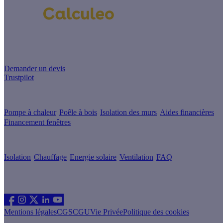
Un projet de rénovation énergétique ?
Demander un devis
Trustpilot
Guides de travaux
Pompe à chaleur
Poêle à bois
Isolation des murs
Aides financières
Financement fenêtres
Conseils & Offres
Isolation
Chauffage
Energie solaire
Ventilation
FAQ
Les sites du groupe Effy
Suivez nous
Mentions légales
CGS
CGU
Vie Privée
Politique des cookies