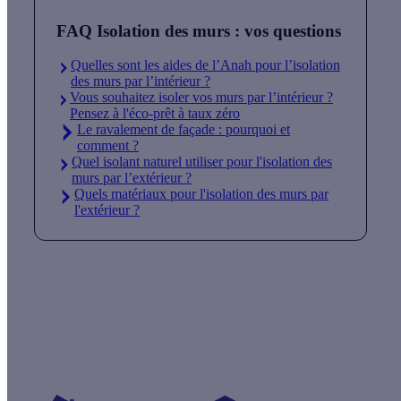
FAQ Isolation des murs : vos questions
Quelles sont les aides de l’Anah pour l’isolation
des murs par l’intérieur ?
Vous souhaitez isoler vos murs par l’intérieur ?
Pensez à l'éco-prêt à taux zéro
Le ravalement de façade : pourquoi et
comment ?
Quel isolant naturel utiliser pour l'isolation des
murs par l’extérieur ?
Quels matériaux pour l'isolation des murs par
l'extérieur ?
Quelles aides pour isoler mes murs par
l'intérieur ?
Vos travaux concernent :