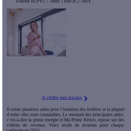
Fenêtre en PVC : entre 1 600 et 2 700 €
Besoin d'installer de nouvelles fenêtres ?
Simulez le montant de
vos aides financières puis profitez d'une mise en relation avec
les artisans RGE de notre réseau. Du début à la fin de votre
projet, nos conseillers vous accompagnent.
Je chiffre mes travaux
Il existe plusieurs aides pour l’isolation des fenêtres et la plupart
d’entre elles sont
cumulables
. Le montant des principales aides,
c’est-à-dire la prime énergie et Ma Prime Rénov, repose sur des
critères de revenus. Voici seuils de revenus pour chaque
catégorie en 2023 :