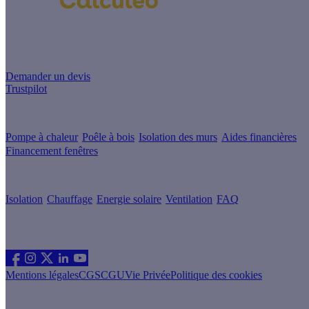
Un projet de rénovation énergétique ?
Demander un devis
Trustpilot
Guides de travaux
Pompe à chaleur
Poêle à bois
Isolation des murs
Aides financières
Financement fenêtres
Conseils & Offres
Isolation
Chauffage
Energie solaire
Ventilation
FAQ
Les sites du groupe Effy
Suivez nous
Mentions légales
CGS
CGU
Vie Privée
Politique des cookies