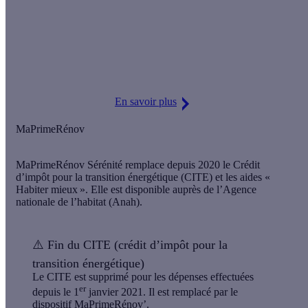
⚠️
MaPrimeRénov’ 2025 !
Attention, les informations concernant MaPrimeRénov’ sur
cette page pourraient ne pas être à jour.
Découvrez le détail des mises à jour gouvernementales.
En savoir plus
MaPrimeRénov
MaPrimeRénov Sérénité remplace depuis 2020 le
Crédit
d’impôt pour la transition énergétique (CITE) et les aides «
Habiter mieux »
. Elle est disponible auprès de l’Agence
nationale de l’habitat (Anah).
⚠️
Fin du CITE (crédit d’impôt pour la
transition énergétique)
Le CITE est supprimé pour les dépenses effectuées
er
depuis le 1
janvier 2021. Il est remplacé par le
dispositif
MaPrimeRénov’
.