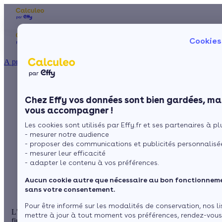
Les aides financières
Nos conseils trav
Cookies
Particulier
Artisan / installateur
Entreprise / collectivité
À propos
ISOLATION
Quelles aides pour
La prime énergie
Combles
Ma Prime Rénov'
Chez Effy vos données sont bien gardées, mai
Murs
Le chèque énergie
l’isolation des
vous accompagner !
La TVA réduite
Sol
Les cookies sont utilisés par Effy.fr et ses partenaires à plu
L'éco-prêt à taux zéro
fenêtres ?
- mesurer notre audience
Fenêtres
Trouver mes aides
- proposer des communications et publicités personnalisé
- mesurer leur efficacité
Toiture
- adapter le contenu à vos préférences.
par
L'équipe de rédaction
9 min de lecture
Aucun cookie autre que nécessaire au bon fonctionnemen
Isoler ma maison
sans votre consentement.
Pour être informé sur les modalités de conservation, nos li
L’isolation des fenêtres peut faire l’objet de plusieurs aides
mettre à jour à tout moment vos préférences, rendez-vou
financières : la
prime énergie, MaPrimeRénov, la TVA réduite