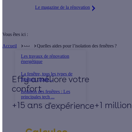
Le magazine de la rénovation
Vous êtes ici :
. . .
Accueil
Quelles aides pour l’isolation des fenêtres ?
Les travaux de rénovation
énergétique
La fenêtre, tous les types de
Effy
fenêtres : doub ...
Isolation des fenêtres : Les
principales tech ...
+15 ans
+1 millio
d'expérience