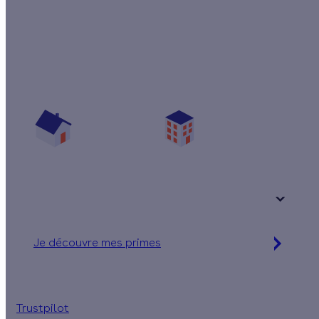
Quelles aides pour changer mes fenêtres ?
Vos travaux concernent :
Une maison
Un appartement
Votre logement a été construit :
+ de 15 ans
Je découvre mes primes
Simulation gratuite en 2 minutes
Trustpilot