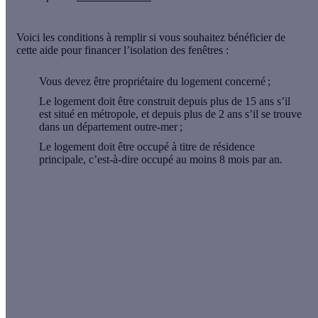
Voici les conditions à remplir si vous souhaitez bénéficier de
cette aide pour financer l’isolation des fenêtres :
Vous devez être
propriétaire
du logement concerné ;
Le logement doit être construit depuis
plus de 15 ans
s’il
est situé en métropole, et depuis plus de 2 ans s’il se trouve
dans un département outre-mer ;
Le logement doit être occupé à titre de
résidence
principale
, c’est-à-dire occupé au moins 8 mois par an.
💡 Bon à savoir
Propriétaires occupants et propriétaires bailleurs peuvent
bénéficier de Ma Prime Rénov Sérénité. Si vous habitez
le logement vous-même, vous devez vous engager à le
louer à titre de résidence principale pendant au moins 5
ans. Sinon, vous devez rendre une partie de l’aide
perçue. Ainsi, il faudra rembourser 20 % du montant de
l’aide pour chaque année où le logement n’est pas loué.