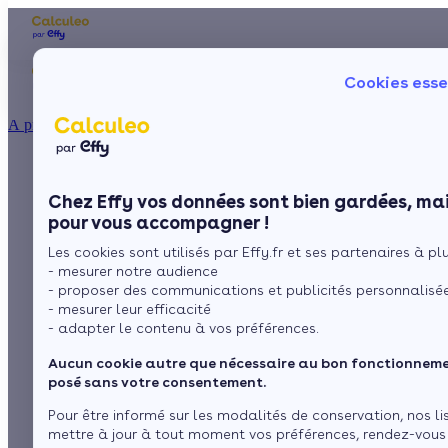
Les aides financières
Nos conseils trav
Cookies esse
Particulier
Artisan / installateur
Entreprise / collectivité
À propos
ISOLATION
Le chauffage
La prime énergie
Combles
Ma Prime Rénov'
Chez Effy vos données sont bien gardées, mai
Murs
Le chèque énergie
réversible, un
pour vous accompagner !
La TVA réduite
Sol
Les cookies sont utilisés par Effy.fr et ses partenaires à plus
L'éco-prêt à taux zéro
appareil écologique 2
- mesurer notre audience
Fenêtres
Trouver mes aides
- proposer des communications et publicités personnalisé
en 1
- mesurer leur efficacité
Toiture
- adapter le contenu à vos préférences.
Aucun cookie autre que nécessaire au bon fonctionnemen
Isoler ma maison
par
L’équipe de rédaction
3 min de lecture
posé sans votre consentement.
Pour être informé sur les modalités de conservation, nos li
mettre à jour à tout moment vos préférences, rendez-vous