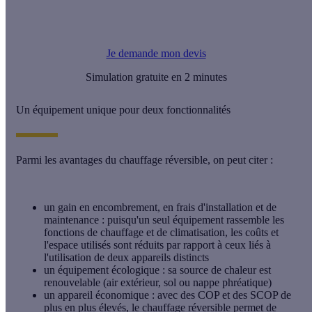
Vous n'arrivez pas à estimer le coût d'achat de votre chauffage
réversible ? Calculeo met à votre disposition jusqu'à 3 devis
gratuits, sans aucun engagement de votre part.
Je demande mon devis
Simulation gratuite en 2 minutes
Un équipement unique pour deux fonctionnalités
Parmi les avantages du chauffage réversible, on peut citer :
un gain en encombrement, en frais d'installation et de
maintenance
: puisqu'un seul équipement rassemble les
fonctions de chauffage et de climatisation, les coûts et
l'espace utilisés sont réduits par rapport à ceux liés à
l'utilisation de deux appareils distincts
un équipement écologique
: sa source de chaleur est
renouvelable (air extérieur, sol ou nappe phréatique)
un appareil économique
: avec des COP et des SCOP de
plus en plus élevés, le chauffage réversible permet de