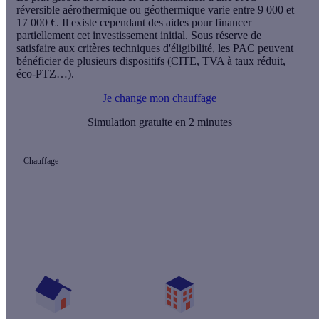
réversible aérothermique ou géothermique varie entre 9 000 et
17 000 €. Il existe cependant des aides pour financer
partiellement cet investissement initial. Sous réserve de
satisfaire aux critères techniques d'éligibilité, les PAC peuvent
bénéficier de plusieurs dispositifs (CITE, TVA à taux réduit,
éco-PTZ…).
Je change mon chauffage
Simulation gratuite en 2 minutes
Chauffage
Quelles aides pour mon projet chauffage ?
Vos travaux concernent :