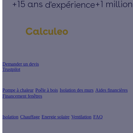
+15 ans
+1 millio
d'expérience
Un projet de rénovation énergétique ?
Demander un devis
Trustpilot
Guides de travaux
Pompe à chaleur
Poêle à bois
Isolation des murs
Aides financières
Financement fenêtres
Conseils & Offres
Isolation
Chauffage
Energie solaire
Ventilation
FAQ
Les sites du groupe Effy