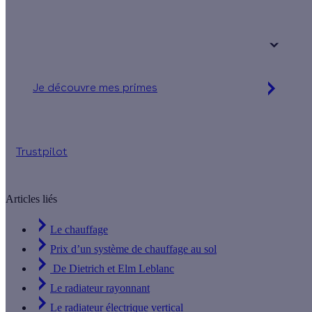
Une maison
Un appartement
Votre logement a été construit :
+ de 15 ans
Je découvre mes primes
Jusqu'à 16 560 € d'aides financières
Trustpilot
Articles liés
Le chauffage
Prix d’un système de chauffage au sol
De Dietrich et Elm Leblanc
Le radiateur rayonnant
Le radiateur électrique vertical