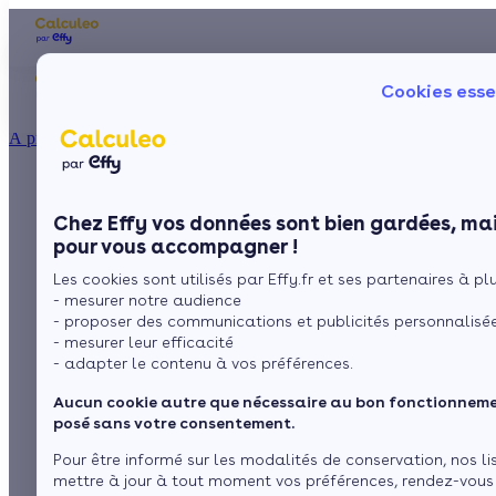
Les aides financières
Nos conseils trav
Cookies esse
Particulier
Artisan / installateur
Entreprise / collectivité
À propos
ISOLATION
Thermostat connecté
La prime énergie
Combles
Ma Prime Rénov'
Chez Effy vos données sont bien gardées, mai
Murs
Le chèque énergie
pour pompe à chaleur
pour vous accompagner !
La TVA réduite
Sol
Les cookies sont utilisés par Effy.fr et ses partenaires à plus
L'éco-prêt à taux zéro
: tout savoir
- mesurer notre audience
Fenêtres
Trouver mes aides
- proposer des communications et publicités personnalisé
- mesurer leur efficacité
Toiture
- adapter le contenu à vos préférences.
par
Sonya Drideche
13 min de lecture
Aucun cookie autre que nécessaire au bon fonctionnemen
Isoler ma maison
posé sans votre consentement.
Sommaire
Pour être informé sur les modalités de conservation, nos li
mettre à jour à tout moment vos préférences, rendez-vous
Fonctionnement d'un thermostat connecté pour pompe à