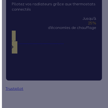
Pilotez vos radiateurs grâce aux thermostats
connectés
Jusqu'à
25%
d'économies de chauffage
MES THERMOSTATS POUR 0€
Trustpilot