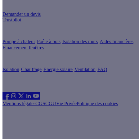
Un projet de rénovation énergétique ?
Demander un devis
Trustpilot
Guides de travaux
Pompe à chaleur
Poêle à bois
Isolation des murs
Aides financières
Financement fenêtres
Conseils & Offres
Isolation
Chauffage
Energie solaire
Ventilation
FAQ
Les sites du groupe Effy
Suivez nous
Mentions légales
CGS
CGU
Vie Privée
Politique des cookies