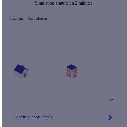
Simulation gratuite en 2 minutes
Chauffage
Les radiateurs
Quel prix pour changer mes radiateurs ?
Vos travaux concernent :
Une maison
Un appartement
Votre logement a été construit :
+ de 15 ans
J'estime mon devis
Simulation gratuite en 2 minutes