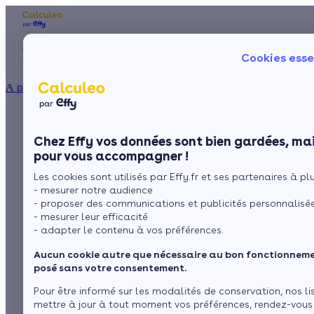
Les aides financières
Nos conseils trav
Cookies esse
Particulier
Artisan / installateur
Entreprise / collectivité
À propos
ISOLATION
Prix du radiateur
La prime énergie
Combles
Ma Prime Rénov'
Chez Effy vos données sont bien gardées, mai
Murs
Le chèque énergie
chauffage central
pour vous accompagner !
La TVA réduite
Sol
Les cookies sont utilisés par Effy.fr et ses partenaires à plus
L'éco-prêt à taux zéro
- mesurer notre audience
Fenêtres
Trouver mes aides
- proposer des communications et publicités personnalisé
par
L’équipe de rédaction
3 min de lecture
- mesurer leur efficacité
Toiture
- adapter le contenu à vos préférences.
Aucun cookie autre que nécessaire au bon fonctionnemen
Sommaire
Isoler ma maison
posé sans votre consentement.
Les différents types de radiateurs et leur
Pour être informé sur les modalités de conservation, nos li
fonctionnement:
Les critères qui définissent les prix d’un radiateur pour
mettre à jour à tout moment vos préférences, rendez-vous