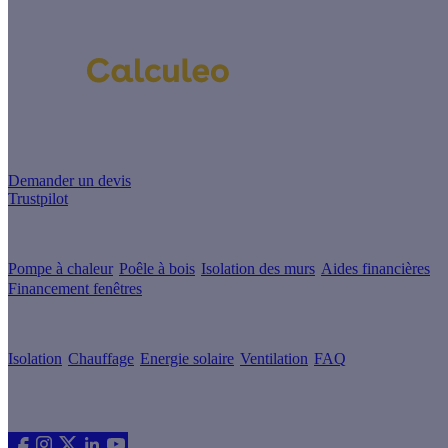
Un projet de rénovation énergétique ?
Demander un devis
Trustpilot
Guides de travaux
Pompe à chaleur
Poêle à bois
Isolation des murs
Aides financières
Financement fenêtres
Conseils & Offres
Isolation
Chauffage
Energie solaire
Ventilation
FAQ
Les sites du groupe Effy
Suivez nous