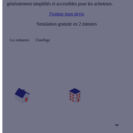
généralement simplifiés et accessibles pour les acheteurs.
J'estime mon devis
Simulation gratuite en 2 minutes
Les radiateurs
Chauffage
Quelles aides pour mon poêle ?
Vos travaux concernent :
Une maison
Un appartement
Votre logement a été construit :
+ de 15 ans