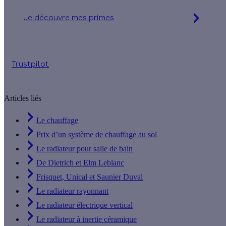
Je découvre mes primes
Simulation gratuite en 2 minutes
Trustpilot
Articles liés
Le chauffage
Prix d’un système de chauffage au sol
Le radiateur pour salle de bain
De Dietrich et Elm Leblanc
Frisquet, Unical et Saunier Duval
Le radiateur rayonnant
Le radiateur électrique vertical
Le radiateur à inertie céramique