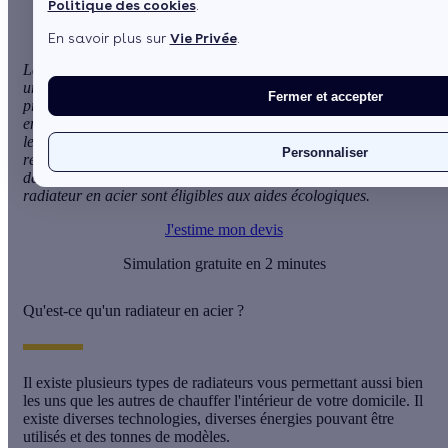
Politique des cookies
.
En savoir plus sur
Vie Privée
.
Le
radiateur en acier
est un allié incontournable pour passer
un hiver au chaud. L'appareil
chauffe très rapidement
et
Fermer et accepter
présente l'avantage de prendre moins de place que le radiateur
en fonte. De plus, ce type de radiateur est accessible à toutes
les bourses et est très résistant. Par ailleurs, il jouit d'une bonne
Personnaliser
réputation auprès des consommateurs notamment pour son
design recherché et moderne. Enfin, certains modèles de
radiateur en acier sont éligibles aux
aides écologiques
.
J'estime mon devis
Simulation gratuite en 2 minutes
Qu'est-ce qu'un radiateur en acier ?
Il existe plusieurs types de
radiateurs
vous permettant aussi bien
les uns que les autres de chauffer l'intérieur de votre domicile. Il
existe diverses technologies, diverses énergies pouvant être
utilisés et des tonnes de modèles.