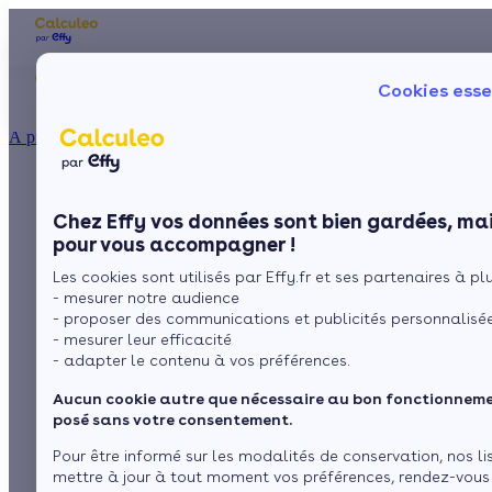
Les aides financières
Nos conseils trav
Cookies esse
Particulier
Artisan / installateur
Entreprise / collectivité
À propos
ISOLATION
Prix du radiateur en
La prime énergie
Combles
Ma Prime Rénov'
Chez Effy vos données sont bien gardées, mai
Murs
Le chèque énergie
acier
pour vous accompagner !
La TVA réduite
Sol
Les cookies sont utilisés par Effy.fr et ses partenaires à plus
L'éco-prêt à taux zéro
- mesurer notre audience
Fenêtres
Trouver mes aides
- proposer des communications et publicités personnalisé
par
L’équipe de rédaction
3 min de lecture
- mesurer leur efficacité
Toiture
- adapter le contenu à vos préférences.
Aucun cookie autre que nécessaire au bon fonctionnemen
Sommaire
Isoler ma maison
posé sans votre consentement.
Qu'est-ce qu'un radiateur en acier ?
Pour être informé sur les modalités de conservation, nos li
Les critères de prix pour un chauffage en acier et ses
divers avantages
mettre à jour à tout moment vos préférences, rendez-vous
Voir plus