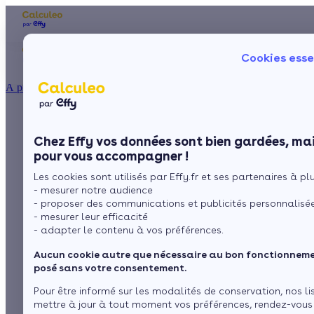
Les aides financières
Nos conseils trav
Cookies esse
Particulier
Artisan / installateur
Entreprise / collectivité
À propos
ISOLATION
Aides financières et
La prime énergie
Combles
Ma Prime Rénov'
Chez Effy vos données sont bien gardées, mai
Murs
Le chèque énergie
subventions pour les
pour vous accompagner !
La TVA réduite
Sol
Les cookies sont utilisés par Effy.fr et ses partenaires à plus
L'éco-prêt à taux zéro
économies d'énergie
- mesurer notre audience
Fenêtres
Trouver mes aides
- proposer des communications et publicités personnalisé
en Corrèze
- mesurer leur efficacité
Toiture
- adapter le contenu à vos préférences.
Aucun cookie autre que nécessaire au bon fonctionnemen
par
L’équipe de rédaction
Isoler ma maison
posé sans votre consentement.
1 minute de lecture
Pour être informé sur les modalités de conservation, nos li
mettre à jour à tout moment vos préférences, rendez-vous