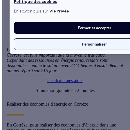
Politique des cookies
.
Sommaire
En savoir plus sur
Vie Privée
.
Réaliser des économies d'énergie en Corrèze
Aides financières et subventions pour les économies
d'énergie
Fermer et accepter
Personnaliser
Le besoin en chauffage des logements lié au climat de la
Corrèze, est plus important que la moyenne française.
Cependant des ressources en énergie renouvelable sont
disponibles comme le solaire avec 2214 heures d'ensoleillement
annuel réparti sur 215 jours.
Je calcule mes aides
Simulation gratuite en 2 minutes
Réaliser des économies d'énergie en Corrèze
En Corrèze, pour réaliser des économies d’énergie dans une