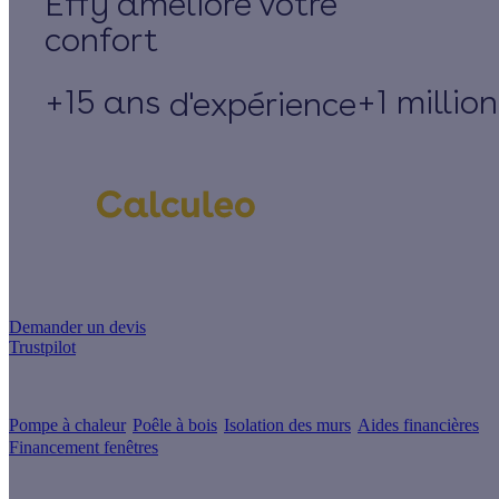
Effy
+15 ans
+1 millio
d'expérience
Un projet de rénovation énergétique ?
Demander un devis
Trustpilot
Guides de travaux
Pompe à chaleur
Poêle à bois
Isolation des murs
Aides financières
Financement fenêtres
Conseils & Offres