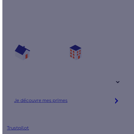
Quelles sont les primes pour mon projet ?
Vos travaux concernent :
Une maison
Un appartement
Votre logement a été construit :
+ de 15 ans
Je découvre mes primes
Jusqu'à 90 % d'aides financières
Trustpilot