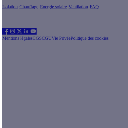
Isolation
Chauffage
Energie solaire
Ventilation
FAQ
Les sites du groupe Effy
Suivez nous
Mentions légales
CGS
CGU
Vie Privée
Politique des cookies