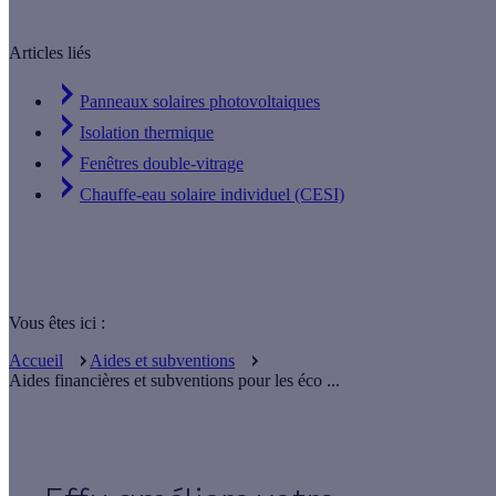
Articles liés
Panneaux solaires photovoltaiques
Isolation thermique
Fenêtres double-vitrage
Chauffe-eau solaire individuel (CESI)
Vous êtes ici :
Accueil
Aides et subventions
Aides financières et subventions pour les éco ...