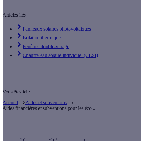
Articles liés
Panneaux solaires photovoltaiques
Isolation thermique
Fenêtres double-vitrage
Chauffe-eau solaire individuel (CESI)
Vous êtes ici :
Accueil
Aides et subventions
Aides financières et subventions pour les éco ...