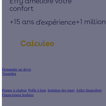
Effy
+15 ans
+1 millio
d'expérience
Un projet de rénovation énergétique ?
Demander un devis
Trustpilot
Guides de travaux
Pompe à chaleur
Poêle à bois
Isolation des murs
Aides financières
Financement fenêtres
Conseils & Offres