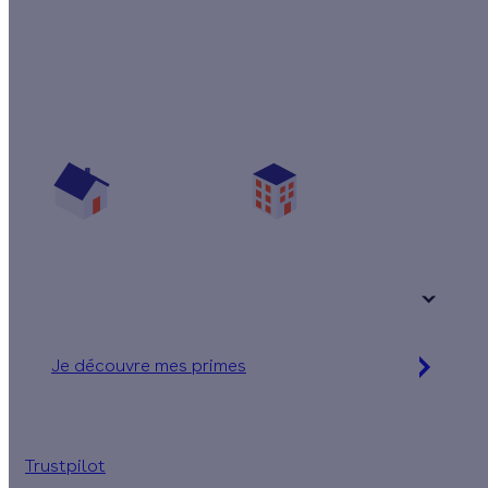
Quelles sont les primes pour mon projet ?
Vos travaux concernent :
Une maison
Un appartement
Votre logement a été construit :
+ de 15 ans
Je découvre mes primes
Jusqu'à 90 % d'aides financières
Trustpilot