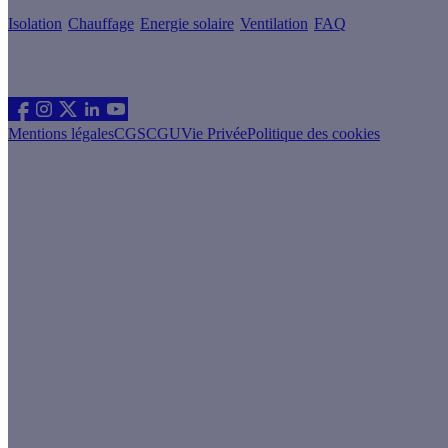
Isolation
Chauffage
Energie solaire
Ventilation
FAQ
Les sites du groupe Effy
Suivez nous
Mentions légales
CGS
CGU
Vie Privée
Politique des cookies