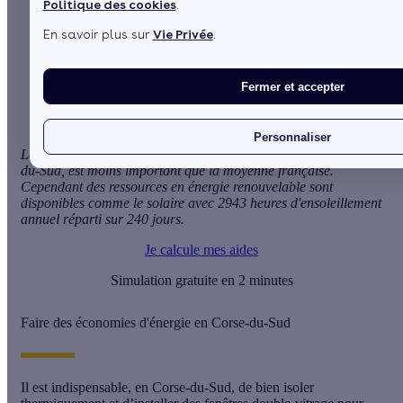
Politique des cookies
.
Sommaire
En savoir plus sur
Vie Privée
.
Faire des économies d'énergie en Corse-du-Sud
Aides financières et subventions pour les économies
d'énergie
Fermer et accepter
Personnaliser
Le besoin en chauffage des logements lié au climat de Corse-
du-Sud, est moins important que la moyenne française.
Cependant des ressources en énergie renouvelable sont
disponibles comme le solaire avec 2943 heures d'ensoleillement
annuel réparti sur 240 jours.
Je calcule mes aides
Simulation gratuite en 2 minutes
Faire des économies d'énergie en Corse-du-Sud
Il est indispensable, en Corse-du-Sud, de bien isoler