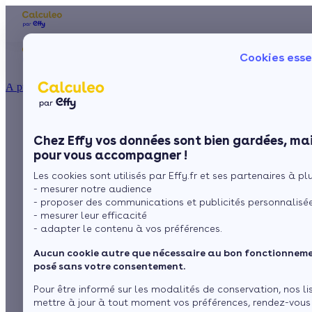
Les aides financières
Nos conseils trav
Cookies esse
Particulier
Artisan / installateur
Entreprise / collectivité
À propos
ISOLATION
Aides financières et
La prime énergie
Combles
Ma Prime Rénov'
Chez Effy vos données sont bien gardées, mai
Murs
Le chèque énergie
subventions pour les
pour vous accompagner !
La TVA réduite
Sol
Les cookies sont utilisés par Effy.fr et ses partenaires à plus
L'éco-prêt à taux zéro
économies d'énergie
- mesurer notre audience
Fenêtres
Trouver mes aides
- proposer des communications et publicités personnalisé
en Corse-du-Sud
- mesurer leur efficacité
Toiture
- adapter le contenu à vos préférences.
Aucun cookie autre que nécessaire au bon fonctionnemen
par
L’équipe de rédaction
Isoler ma maison
posé sans votre consentement.
1 minute de lecture
Pour être informé sur les modalités de conservation, nos li
mettre à jour à tout moment vos préférences, rendez-vous