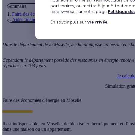
Pour être informé sur les modalités de co
partenaires, ou mettre à jour à tout mom
Sommaire
rendez-vous sur notre page
Politique de
Faire des économies d'énergie en Moselle
Aides financières et subventions pour les économies d'énergie
En savoir plus sur
Vie Privée
.
Dans le département de la Moselle, le climat impose un besoin en ch
Cependant le département possède des ressources en énergie renouvel
réparties sur 193 jours.
Je calcul
Simulation grat
Faire des économies d'énergie en Moselle
Il est indispensable, en Moselle, de bien isoler thermiquement et d’ins
dans une maison ou un appartement.