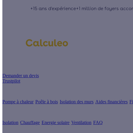
+15 ans
d'expérience
+1 million
de foyers acc
Un projet de rénovation énergétique ?
Demander un devis
Trustpilot
Guides de travaux
Pompe à chaleur
Poêle à bois
Isolation des murs
Aides financières
F
Conseils & Offres
Isolation
Chauffage
Energie solaire
Ventilation
FAQ
Les sites du groupe Effy