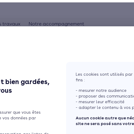
s travaux
Notre accompagnement
ON
CHAUFFAGE
Comprendre les travaux
Rhônes-Alpes
bles
Pompe à chaleur
L'artisan RGE
Pays de la Loire
our les éco ...
Chauffage au gaz
Aquitaine
Bretagne
Chauffage au bois
Les cookies sont utilisés par 
Ile de France
fins :
t bien gardées,
ventions pour les
tres
Chauffage électrique
vous
- mesurer notre audience
ure
Chauffage solaire
Moselle
- proposer des communicatio
- mesurer leur efficacité
Thermostat connecté
- adapter le contenu à vos p
ssurer que vous êtes
 maison
Changer mon chauffage
e vos données par
Aucun cookie autre que né
site ne sera posé sans votr