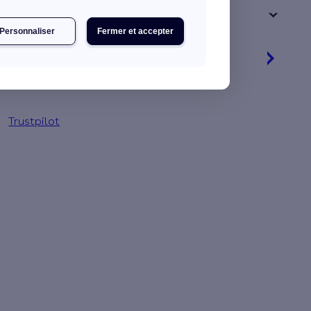
+ de 15 ans
Personnaliser
Fermer et accepter
Je découvre mes primes
Jusqu'à 90 % d'aides financières
Trustpilot