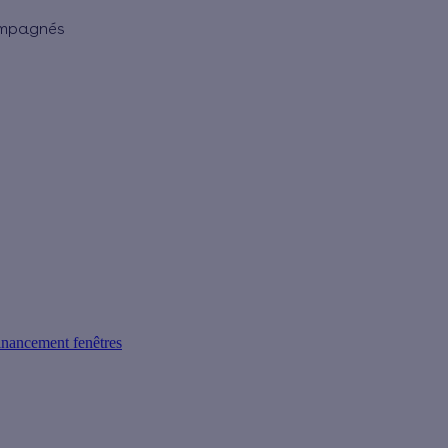
ompagnés
inancement fenêtres