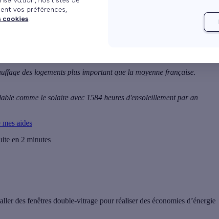
nservation, nos listes de
ent vos préférences,
s cookies
.
auffage des logements plus important que la moyenne française.
able comme le solaire avec 1584 heures d'ensoleillement par an
e mes aides
uite en 2 minutes
taller des fenêtres double-vitrage pour réaliser des économies d’énergie