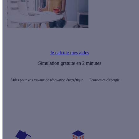
Avez-vous droit à des aides financières et des subventions dans
le Rhône pour les travaux d'économies d'énergie?
Je calcule mes aides
Simulation gratuite en 2 minutes
Aides pour vos travaux de rénovation énergétique
Economies d'énergie
Quelles sont les primes pour mon projet ?
Vos travaux concernent :