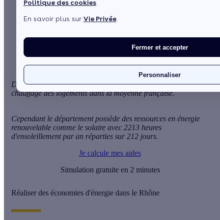
Politique des cookies
.
Sommaire
En savoir plus sur
Vie Privée
.
Réaliser des économies d'énergie dans le Rhône
Aides financières et subventions pour les économies
d'énergie
Fermer et accepter
Personnaliser
Dans le département du Rhône, le climat impose un besoin en
chauffage des logements dans la moyenne française.
Cependant le département possède des ressources en énergie
renouvelable comme le solaire avec 2213 heures
d'ensoleillement par an réparties sur 212 jours.
Je calcule mes aides
Simulation gratuite en 2 minutes
Réaliser des économies d'énergie dans le Rhône