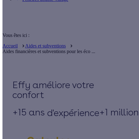
Vous êtes ici :
Accueil
Aides et subventions
Aides financières et subventions pour les éco ...
Effy
+15 ans
+1 millio
d'expérience