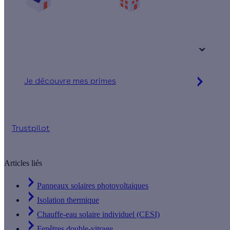
Une maison
Un appartement
Votre logement a été construit :
+ de 15 ans
Je découvre mes primes
Jusqu'à 90 % d'aides financières
Trustpilot
Articles liés
Panneaux solaires photovoltaiques
Isolation thermique
Chauffe-eau solaire individuel (CESI)
Fenêtres double-vitrage