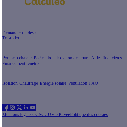
Un projet de rénovation énergétique ?
Demander un devis
Trustpilot
Guides de travaux
Pompe à chaleur
Poêle à bois
Isolation des murs
Aides financières
Financement fenêtres
Conseils & Offres
Isolation
Chauffage
Energie solaire
Ventilation
FAQ
Les sites du groupe Effy
Suivez nous
Mentions légales
CGS
CGU
Vie Privée
Politique des cookies