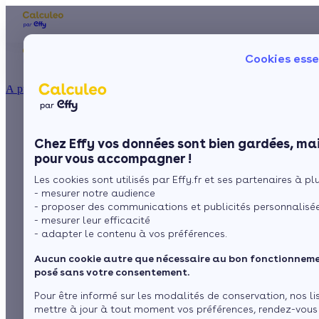
Les aides financières
Nos conseils trav
Cookies esse
Particulier
Artisan / installateur
Entreprise / collectivité
À propos
ISOLATION
Aides financières et
La prime énergie
Combles
Ma Prime Rénov'
Chez Effy vos données sont bien gardées, mai
Murs
Le chèque énergie
subventions pour les
pour vous accompagner !
La TVA réduite
Sol
Les cookies sont utilisés par Effy.fr et ses partenaires à plus
L'éco-prêt à taux zéro
économies d'énergie
- mesurer notre audience
Fenêtres
Trouver mes aides
- proposer des communications et publicités personnalisé
dans le Rhône
- mesurer leur efficacité
Toiture
- adapter le contenu à vos préférences.
Aucun cookie autre que nécessaire au bon fonctionnemen
par
L’équipe de rédaction
Isoler ma maison
posé sans votre consentement.
1 minute de lecture
Pour être informé sur les modalités de conservation, nos li
mettre à jour à tout moment vos préférences, rendez-vous