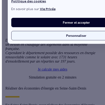
Politique des cookies
.
Sommaire
En savoir plus sur
Vie Privée
.
Réaliser des économies d'énergie en Seine-Saint-Denis
Aides financières et subventions pour les économies
d'énergie
Fermer et accepter
Personnaliser
Dans le département de Seine-Saint-Denis, le climat impose
un besoin en chauffage des logements dans la moyenne
française.
Cependant le département possède des ressources en énergie
renouvelable comme le solaire avec 1731 heures
d'ensoleillement par an réparties sur 197 jours.
Je calcule mes aides
Simulation gratuite en 2 minutes
Réaliser des économies d'énergie en Seine-Saint-Denis