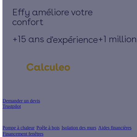
Effy
+15 ans
+1 millio
d'expérience
Un projet de rénovation énergétique ?
Demander un devis
Trustpilot
Guides de travaux
Pompe à chaleur
Poêle à bois
Isolation des murs
Aides financières
Financement fenêtres