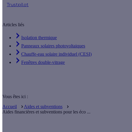
Trustpilot
Articles liés
Isolation thermique
Panneaux solaires photovoltaiques
Chauffe-eau solaire individuel (CESI)
Fenêtres double-vitrage
Vous êtes ici :
Accueil
Aides et subventions
Aides financières et subventions pour les éco ...