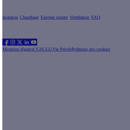
Conseils & Offres
Isolation
Chauffage
Energie solaire
Ventilation
FAQ
Les sites du groupe Effy
Suivez nous
Mentions légales
CGS
CGU
Vie Privée
Politique des cookies