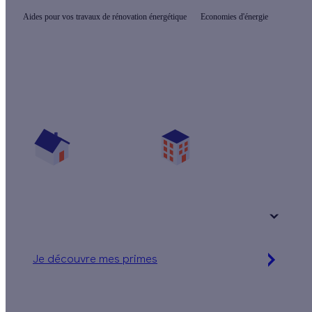
Aides pour vos travaux de rénovation énergétique
Economies d'énergie
Quelles sont les primes pour mon projet ?
Vos travaux concernent :
Une maison
Un appartement
Votre logement a été construit :
+ de 15 ans
Je découvre mes primes
Jusqu'à 90 % d'aides financières