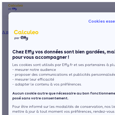
Les aides financières
Nos conseils trav
Cookies esse
Particulier
Artisan / installateur
Entreprise / collectivité
À propos
ISOLATION
Aides financières et
La prime énergie
Combles
Ma Prime Rénov'
Chez Effy vos données sont bien gardées, mai
Murs
Le chèque énergie
subventions pour les
pour vous accompagner !
La TVA réduite
Sol
Les cookies sont utilisés par Effy.fr et ses partenaires à plus
L'éco-prêt à taux zéro
économies d'énergie
- mesurer notre audience
Fenêtres
Trouver mes aides
- proposer des communications et publicités personnalisé
en Seine Saint Denis
- mesurer leur efficacité
Toiture
- adapter le contenu à vos préférences.
Aucun cookie autre que nécessaire au bon fonctionnemen
par
L’équipe de rédaction
Isoler ma maison
posé sans votre consentement.
1 minute de lecture
Pour être informé sur les modalités de conservation, nos li
mettre à jour à tout moment vos préférences, rendez-vous