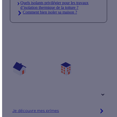
Quels isolants privilégier pour les travaux
d’isolation thermique de la toiture ?
Comment bien isoler sa maison ?
Quelles aides pour mon projet isolation ?
Vos travaux concernent :
Une maison
Un appartement
Votre logement a été construit :
+ de 15 ans
Je découvre mes primes
Simulation gratuite en 2 minutes