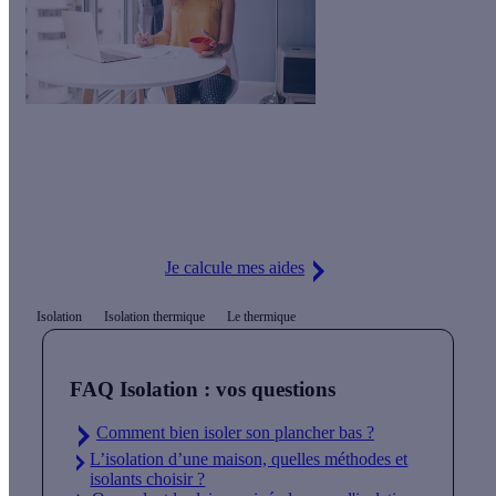
Le saviez-vous ?
Vos travaux d’isolations thermiques sont éligibles aux aides
écologiques
Je calcule mes aides
Isolation
Isolation thermique
Le thermique
FAQ Isolation : vos questions
Comment bien isoler son plancher bas ?
L’isolation d’une maison, quelles méthodes et
isolants choisir ?