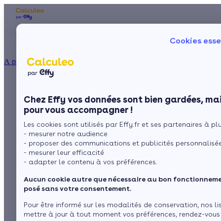
Les aides financières
Nos conseils trav
Cookies esse
Particulier
Artisan / installateur
Entreprise / collectivité
À propos
ISOLATION
Les principaux types
La prime énergie
Combles
Ma Prime Rénov'
Chez Effy vos données sont bien gardées, mai
Murs
Le chèque énergie
d'isolants thermiques
pour vous accompagner !
La TVA réduite
Sol
Les cookies sont utilisés par Effy.fr et ses partenaires à plus
L'éco-prêt à taux zéro
- mesurer notre audience
Fenêtres
Trouver mes aides
- proposer des communications et publicités personnalisé
par
L’équipe de rédaction
5 min de lecture
- mesurer leur efficacité
Toiture
- adapter le contenu à vos préférences.
Aucun cookie autre que nécessaire au bon fonctionnemen
Sommaire
Isoler ma maison
posé sans votre consentement.
Le verre cellulaire
Pour être informé sur les modalités de conservation, nos li
La laine de verre
Voir plus
mettre à jour à tout moment vos préférences, rendez-vous