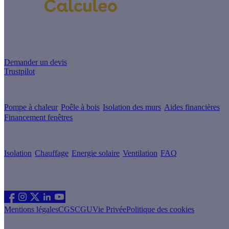
Un projet de rénovation énergétique ?
Demander un devis
Trustpilot
Guides de travaux
Pompe à chaleur
Poêle à bois
Isolation des murs
Aides financières
Financement fenêtres
Conseils & Offres
Isolation
Chauffage
Energie solaire
Ventilation
FAQ
Les sites du groupe Effy
Suivez nous
Mentions légales
CGS
CGU
Vie Privée
Politique des cookies