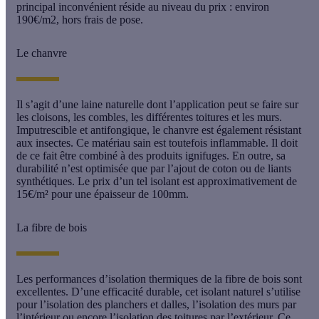
principal inconvénient réside au niveau du prix : environ
190€/m2, hors frais de pose.
Le chanvre
Il s’agit d’une
laine naturelle
dont l’application peut se faire sur
les cloisons, les combles, les différentes toitures et les murs.
Imputrescible
et
antifongique
, le
chanvre
est également résistant
aux insectes. Ce matériau sain est toutefois inflammable. Il doit
de ce fait être combiné à des produits
ignifuges
. En outre, sa
durabilité n’est optimisée que par l’ajout de coton ou de liants
synthétiques. Le prix d’un tel isolant est approximativement de
15€/m² pour une épaisseur de 100mm.
La fibre de bois
Les performances d’isolation thermiques de la
fibre de bois
sont
excellentes. D’une efficacité durable, cet
isolant naturel
s’utilise
pour l’isolation des planchers et dalles, l’isolation des murs par
l’intérieur ou encore l’isolation des toitures par l’extérieur. Ce