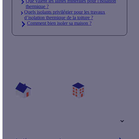
Que valent les laines minérales pour l'isolation
thermique ?
Quels isolants privilégier pour les travaux
d’isolation thermique de la toiture ?
Comment bien isoler sa maison ?
Quelles aides pour mon projet isolation ?
Vos travaux concernent :
Une maison
Un appartement
Votre logement a été construit :
+ de 15 ans