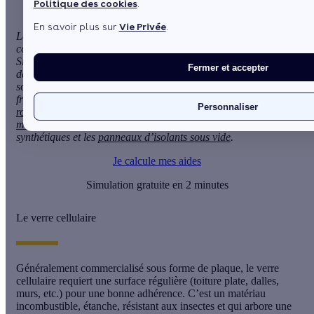
Politique des cookies
.
En savoir plus sur
Vie Privée
.
La performance énergétique des bâtis et des nouvelles
constructions dépend en grande partie de l’isolation thermique.
Si tous les isolants thermiques permettent de réduire la
Fermer et accepter
déperdition de chaleur, chacun a des caractéristiques qui lui
sont propres. Tour d’horizon des matériaux les plus
fréquemment utilisés, à savoir : le verre cellulaire, la
laine de
Personnaliser
roche
, la perlite, le
chanvre
, la
fibre de bois
, la
brique
monomur
, la
peinture isolante
, la
laine de verre
, les isolants
synthétiques et les
panneaux d’isolants sous vide
.
Je calcule mes aides
Simulation gratuite en 2 minutes
Le verre cellulaire
Généralement commercialisé sous forme de plaque, le
verre
cellulaire
requiert une surface régulière (toiture plate, dalles,
murs, etc.) pour une bonne adhérence. C’est un matériau
incombustible, étanche, résistant aux insectes et qui arbore une