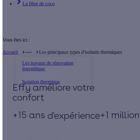
La fibre de coco
Vous êtes ici :
. . .
Accueil
Les principaux types d'isolants thermiques
Les travaux de rénovation
énergétique
Isolation thermique
Effy
+15 ans
+1 millio
d'expérience