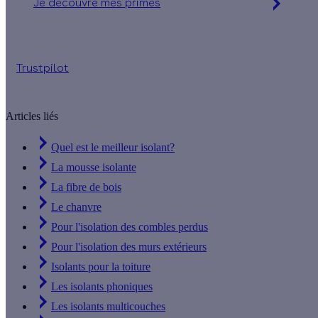
Je découvre mes primes
Simulation gratuite en 2 minutes
Trustpilot
Articles liés
Quel est le meilleur isolant?
La mousse isolante
La fibre de bois
Le chanvre
Pour l'isolation des combles perdus
Pour l'isolation des murs extérieurs
Isolants pour la toiture
Les isolants phoniques
Les isolants multicouches