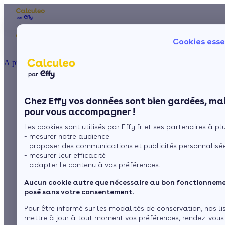
Les aides financières
Nos conseils trav
Cookies esse
Particulier
Artisan / installateur
Entreprise / collectivité
À propos
ISOLATION
Pour quel type de
La prime énergie
Combles
Ma Prime Rénov'
Chez Effy vos données sont bien gardées, mai
Murs
Le chèque énergie
solution de chauffage
pour vous accompagner !
La TVA réduite
Sol
Les cookies sont utilisés par Effy.fr et ses partenaires à plus
L'éco-prêt à taux zéro
opter
- mesurer notre audience
Fenêtres
Trouver mes aides
- proposer des communications et publicités personnalisé
- mesurer leur efficacité
Toiture
- adapter le contenu à vos préférences.
par
L’équipe de rédaction
4 min de lecture
Aucun cookie autre que nécessaire au bon fonctionnemen
Isoler ma maison
posé sans votre consentement.
Sommaire
Pour être informé sur les modalités de conservation, nos li
mettre à jour à tout moment vos préférences, rendez-vous
Le chauffage au gaz, abordable et efficace