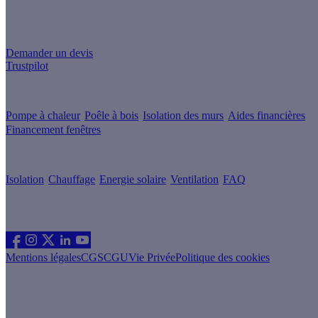
Un projet de rénovation énergétique ?
Demander un devis
Trustpilot
Guides de travaux
Pompe à chaleur
Poêle à bois
Isolation des murs
Aides financières
Financement fenêtres
Conseils & Offres
Isolation
Chauffage
Energie solaire
Ventilation
FAQ
Les sites du groupe Effy
Suivez nous
Mentions légales
CGS
CGU
Vie Privée
Politique des cookies