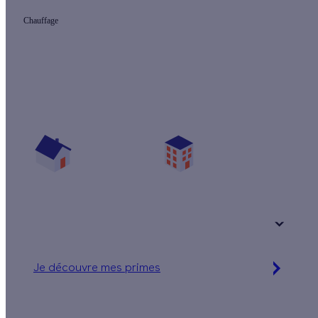
Chauffage
Quelles aides pour mon projet chauffage ?
Vos travaux concernent :
Une maison
Un appartement
Votre logement a été construit :
+ de 15 ans
Je découvre mes primes
Jusqu'à 16 560 € d'aides financières