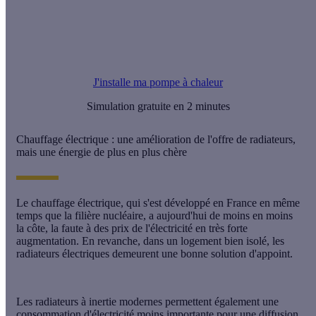
Offre Effy : installez une PAC et économisez jusqu’à 60 % sur
votre facture
J'installe ma pompe à chaleur
Simulation gratuite en 2 minutes
Chauffage électrique : une amélioration de l'offre de radiateurs,
mais une énergie de plus en plus chère
Le
chauffage électrique
, qui s'est développé en France en même
temps que la filière nucléaire, a aujourd'hui de moins en moins
la côte, la faute à des prix de l'électricité en très forte
augmentation. En revanche, dans un logement bien isolé, les
radiateurs électriques demeurent une bonne solution d'appoint.
Les radiateurs à inertie modernes permettent également une
consommation d'électricité moins importante pour une diffusion