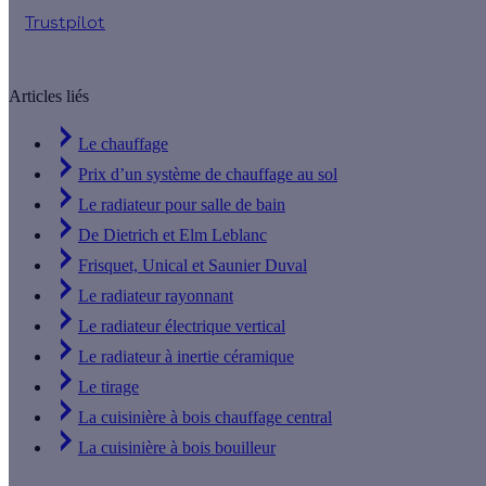
Trustpilot
Articles liés
Le chauffage
Prix d’un système de chauffage au sol
Le radiateur pour salle de bain
De Dietrich et Elm Leblanc
Frisquet, Unical et Saunier Duval
Le radiateur rayonnant
Le radiateur électrique vertical
Le radiateur à inertie céramique
Le tirage
La cuisinière à bois chauffage central
La cuisinière à bois bouilleur