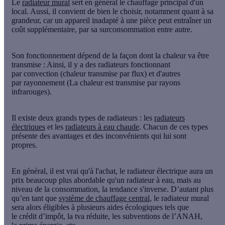
Le
radiateur mural
sert en général le chauffage principal d'un
local. Aussi, il convient de bien le choisir, notamment quant à sa
grandeur, car un appareil inadapté à une pièce peut entraîner un
coût supplémentaire, par sa
surconsommation
entre autre.
Son
fonctionnement
dépend de la façon dont la chaleur va être
transmise : Ainsi, il y a des radiateurs fonctionnant
par
convection
(chaleur transmise par flux) et d'autres
par
rayonnement
(La chaleur est transmise par rayons
infrarouges).
Il existe deux grands types de radiateurs : les
radiateurs
électriques
et les
radiateurs à eau chaude
. Chacun de ces types
présente des avantages et des inconvénients qui lui sont
propres.
En général, il est vrai qu'à l'achat, le radiateur électrique aura un
prix beaucoup plus abordable qu'un radiateur à eau, mais au
niveau de la consommation, la tendance s'inverse. D’autant plus
qu’en tant que
système de chauffage central
, le radiateur mural
sera alors éligibles à plusieurs aides écologiques tels que
le
crédit d’impôt
, la
tva réduite
, les
subventions de l’ANAH
,