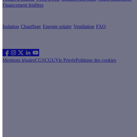
Financement fenêtres
Conseils & Offres
Isolation
Chauffage
Energie solaire
Ventilation
FAQ
Les sites du groupe Effy
Suivez nous
Mentions légales
CGS
CGU
Vie Privée
Politique des cookies