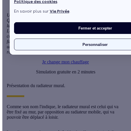
Politique des cookies
.
En savoir plus sur
Vie Privée
.
Un radiateur est un appareil permettant de chauffer un lieu.
Qu'il soit mural ou mobile, le radiateur se doit d'être adapté à
la pièce qu'il doit chauffer, afin d'éviter une surconsommation.
Fermer et accepter
Le prix du radiateur mural
va dépendre de certains critères
comme le type d'appareil utilisé, le
matériau
dans lequel il est
fait, mais il ne faut pas considérer le prix de l'équipement
Personnaliser
uniquement : En effet, le mode d'utilisation et le mauvais
réglage de son appareil peuvent au final s'avérer très coûteux.
Je change mon chauffage
Simulation gratuite en 2 minutes
Présentation du radiateur mural.
Comme son nom l'indique, le
radiateur mural
est celui qui va
être fixé au mur, par opposition au
radiateur mobile
, qui va
pouvoir être déplacé à loisir.