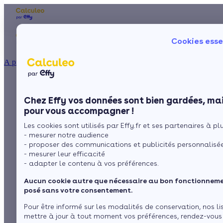
Les aides financières
Nos conseils trav
Cookies esse
Particulier
Artisan / installateur
Entreprise / collectivité
À propos
ISOLATION
Le prix d'un radiateur
La prime énergie
Combles
Ma Prime Rénov'
Chez Effy vos données sont bien gardées, mai
Murs
Le chèque énergie
mural
pour vous accompagner !
La TVA réduite
Sol
Les cookies sont utilisés par Effy.fr et ses partenaires à plus
L'éco-prêt à taux zéro
- mesurer notre audience
Fenêtres
Trouver mes aides
- proposer des communications et publicités personnalisé
par
L’équipe de rédaction
3 min de lecture
- mesurer leur efficacité
Toiture
- adapter le contenu à vos préférences.
Aucun cookie autre que nécessaire au bon fonctionnemen
Sommaire
Isoler ma maison
posé sans votre consentement.
Présentation du radiateur mural.
Pour être informé sur les modalités de conservation, nos li
Les critères qui déterminent le prix d'un radiateur mural
Voir plus
mettre à jour à tout moment vos préférences, rendez-vous