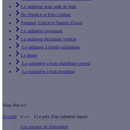
Le radiateur pour salle de bain
De Dietrich et Elm Leblanc
Frisquet, Unical et Saunier Duval
Le radiateur rayonnant
Le radiateur électrique vertical
Le radiateur à inertie céramique
Le tirage
La cuisinière à bois chauffage central
La cuisinière à bois bouilleur
Vous êtes ici :
. . .
Accueil
Le prix d'un radiateur mural
Les travaux de rénovation