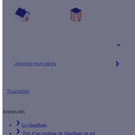
Vos travaux concernent :
Une maison
Un appartement
Votre logement a été construit :
+ de 15 ans
J'estime mon devis
Simulation gratuite en 2 minutes
Trustpilot
Articles liés
Le chauffage
Prix d’un système de chauffage au sol