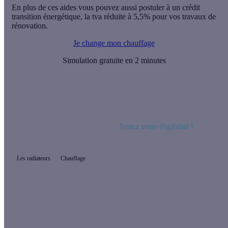
En plus de ces aides vous pouvez aussi postuler à un
crédit
transition énergétique, la tva réduite à 5,5% pour vos travaux de
rénovation.
Je change mon chauffage
Simulation gratuite en 2 minutes
Depuis le 1ᵉʳ janvier 2023,
les chaudières gaz sont
exclues du dispositif MaPrimeRénov'. L'État encourage
les ménages français à installer des équipements de
chauffage renouvelables tels que la pompe à chaleur,
aidée à hauteur de
16 200 €.
Testez votre éligibilité !
Les radiateurs
Chauffage
Quel prix pour changer mes radiateurs ?