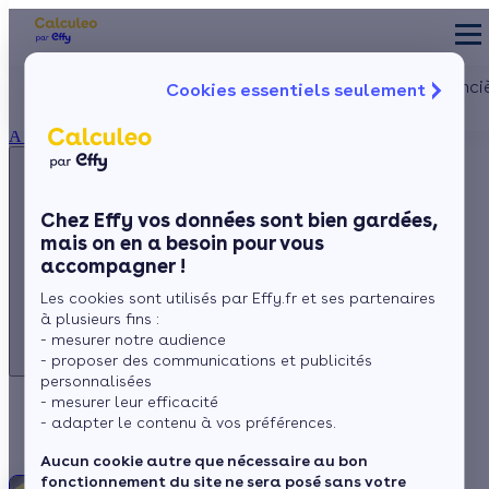
Appelez-nous !
Les aides financi
Cookies essentiels seulement
du lundi au vendredi -
Particulier
Artisan / installateur
Entreprise / collectivité
8h à 19h
À propos
3456
Service gratuit
+ prix appel
La prime éner
Ma Prime Réno
Chez Effy vos données sont bien gardées,
Le chèque éne
mais on en a besoin pour vous
Appelez-nous !
La TVA réduit
accompagner !
L'éco-prêt à t
du lundi au vendredi - 8h à 19h
Les cookies sont utilisés par Effy.fr et ses partenaires
3456
Service gratuit
Trouver mes aid
à plusieurs fins :
+ prix appel
- mesurer notre audience
- proposer des communications et publicités
personnalisées
- mesurer leur efficacité
FAQ Isolation
- adapter le contenu à vos préférences.
Aucun cookie autre que nécessaire au bon
fonctionnement du site ne sera posé sans votre