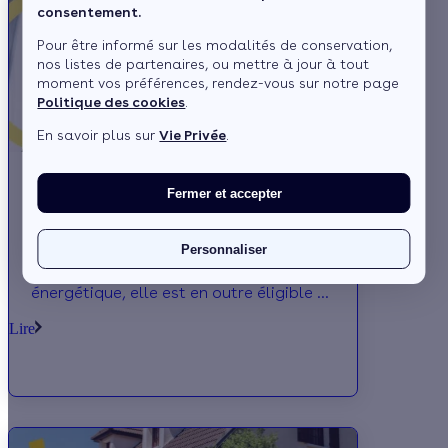
consentement.
Pour être informé sur les modalités de conservation,
nos listes de partenaires, ou mettre à jour à tout
moment vos préférences, rendez-vous sur notre page
Politique des cookies
.
En savoir plus sur
Vie Privée
.
Fermer et accepter
Comment bien isoler son plancher bas ?
L'isolation des planchers bas permet de
Personnaliser
réduire d'environ 10% la facture
énergétique, elle est en outre éligible à
des aides pouvant couvrir 70% de son
Lire
coût.