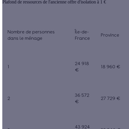
Plafond de ressources de l'ancienne offre d'isolation à 1 €
Nombre de personnes
Île-de-
Province
dans le ménage
France
24 918
1
18 960 €
€
36 572
2
27 729 €
€
43 924