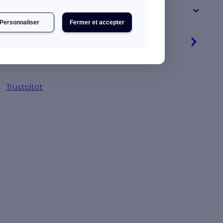
+ de 15 ans
Personnaliser
Fermer et accepter
Je découvre mes primes
Simulation gratuite en 2 minutes
Trustpilot