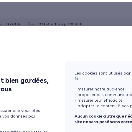
s travaux
Notre accompagnement
ON
CHAUFFAGE
Comprendre les travaux
Rhônes-Alpes
bles
Pompe à chaleur
L'artisan RGE
Pays de la Loire
Chauffage au gaz
Aquitaine
Bretagne
Chauffage au bois
Les cookies sont utilisés par 
Ile de France
fins :
t bien gardées,
 encore en profiter en
tres
Chauffage électrique
vous
- mesurer notre audience
ure
Chauffage solaire
- proposer des communicatio
- mesurer leur efficacité
Thermostat connecté
- adapter le contenu à vos p
ssurer que vous êtes
 maison
Changer mon chauffage
e vos données par
Aucun cookie autre que né
site ne sera posé sans votr