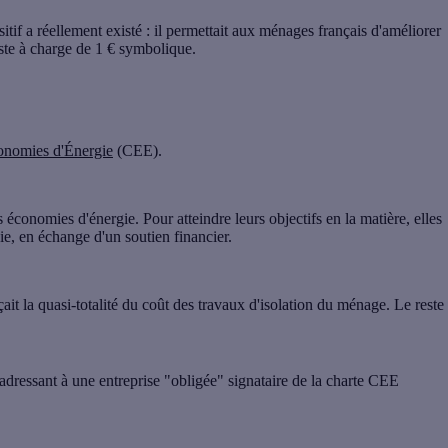
tif a réellement existé : il permettait aux ménages français d'améliorer
ste à charge de 1 € symbolique
.
conomies d'Énergie
(CEE).
es
économies d'énergie
. Pour atteindre leurs objectifs en la matière, elles
gie, en échange d'un
soutien financier.
ait la quasi-totalité du
coût des travaux d'isolation
du ménage. Le
reste
 s'adressant à une entreprise "obligée" signataire de la
charte CEE