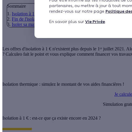
Pour être informé sur les modalités de co
partenaires, ou mettre à jour à tout mom
Sommaire
rendez-vous sur notre page
Politique de
Isolation à 1 € : est-ce que ça existe encore en 2024 ?
Fin de l'isolation à 1 € : quelles alternatives en 2024 ?
En savoir plus sur
Vie Privée
.
Isoler sa maison : quels avantages ?
Les offres d'
isolation à 1 €
n'existent plus depuis le
1ᵉʳ juillet 2021
. Al
? Calculeo fait le point et vous explique comment
financer vos travaux
Isolation thermique : simulez le montant de vos aides financières !
Je calcul
Simulation grat
Isolation à 1 € : est-ce que ça existe encore en 2024 ?