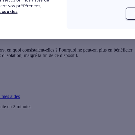
nservation, nos listes de
ent vos préférences,
s cookies
.
ors, en quoi consistaient-elles ? Pourquoi ne peut-on plus en bénéficier
 d'isolation
, malgré la fin de ce dispositif.
e mes aides
uite en 2 minutes