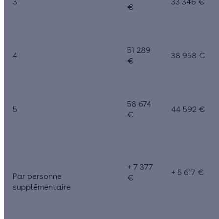
3
33 346 €
€
51 289
4
38 958 €
€
58 674
5
44 592 €
€
+ 7 377
+ 5 617 €
Par personne
€
supplémentaire