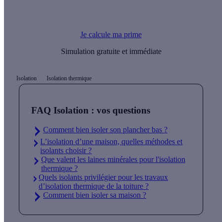
Vous pouvez financer l'ensemble de travaux d'isolation
thermique par une Prime Energie.
Je calcule ma prime
Simulation gratuite et immédiate
Isolation
Isolation thermique
FAQ Isolation : vos questions
Comment bien isoler son plancher bas ?
L’isolation d’une maison, quelles méthodes et
isolants choisir ?
Que valent les laines minérales pour l'isolation
thermique ?
Quels isolants privilégier pour les travaux
d’isolation thermique de la toiture ?
Comment bien isoler sa maison ?