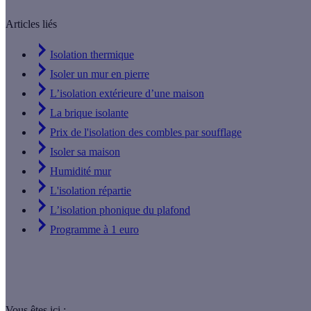
Articles liés
Isolation thermique
Isoler un mur en pierre
L’isolation extérieure d’une maison
La brique isolante
Prix de l'isolation des combles par soufflage
Isoler sa maison
Humidité mur
L'isolation répartie
L’isolation phonique du plafond
Programme à 1 euro
Vous êtes ici :