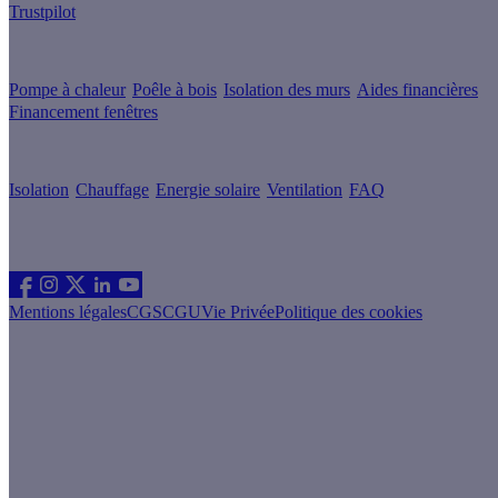
Trustpilot
Guides de travaux
Pompe à chaleur
Poêle à bois
Isolation des murs
Aides financières
Financement fenêtres
Conseils & Offres
Isolation
Chauffage
Energie solaire
Ventilation
FAQ
Les sites du groupe Effy
Suivez nous
Mentions légales
CGS
CGU
Vie Privée
Politique des cookies