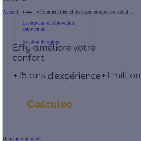
. . .
Accueil
Comment bien choisir son entreprise d'isolati ...
Les travaux de rénovation
énergétique
Isolation thermique
Effy
+15 ans
+1 millio
d'expérience
Un projet de rénovation énergétique ?
Demander un devis