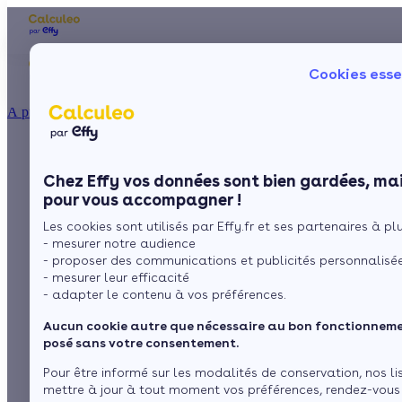
Les aides financières
Nos conseils trav
Cookies esse
Particulier
Artisan / installateur
Entreprise / collectivité
À propos
ISOLATION
Aides financières et
La prime énergie
Combles
Ma Prime Rénov'
Chez Effy vos données sont bien gardées, mai
Murs
Le chèque énergie
subventions pour les
pour vous accompagner !
La TVA réduite
Sol
Les cookies sont utilisés par Effy.fr et ses partenaires à plus
L'éco-prêt à taux zéro
économies d'énergie
- mesurer notre audience
Fenêtres
Trouver mes aides
- proposer des communications et publicités personnalisé
dans l'Ain
- mesurer leur efficacité
Toiture
- adapter le contenu à vos préférences.
Aucun cookie autre que nécessaire au bon fonctionnemen
par
L’équipe de rédaction
Isoler ma maison
posé sans votre consentement.
1 minute de lecture
Pour être informé sur les modalités de conservation, nos li
mettre à jour à tout moment vos préférences, rendez-vous