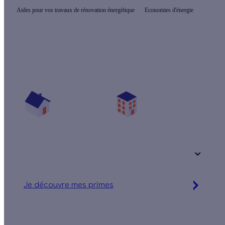
Aides pour vos travaux de rénovation énergétique
Economies d'énergie
Quelles sont les aides pour mon projet ?
Vos travaux concernent :
Une maison
Un appartement
Votre logement a été construit :
+ de 15 ans
Je découvre mes primes
Jusqu'à 90 % d'aides financières