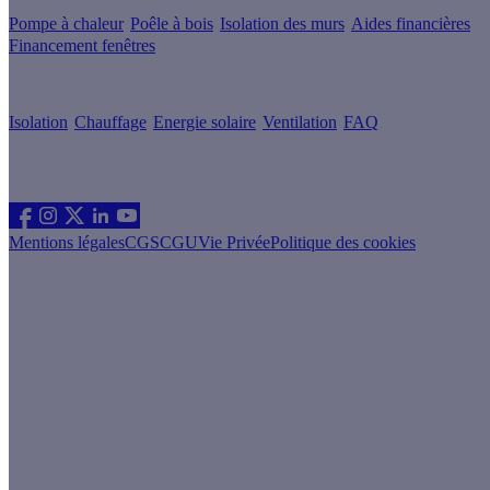
Pompe à chaleur
Poêle à bois
Isolation des murs
Aides financières
Financement fenêtres
Conseils & Offres
Isolation
Chauffage
Energie solaire
Ventilation
FAQ
Les sites du groupe Effy
Suivez nous
Mentions légales
CGS
CGU
Vie Privée
Politique des cookies