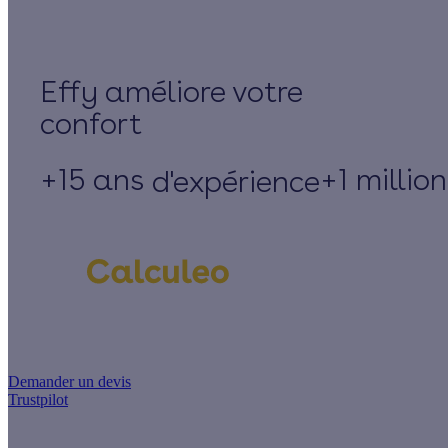
Effy
+15 ans
+1 millio
d'expérience
Un projet de rénovation énergétique ?
Demander un devis
Trustpilot
Guides de travaux