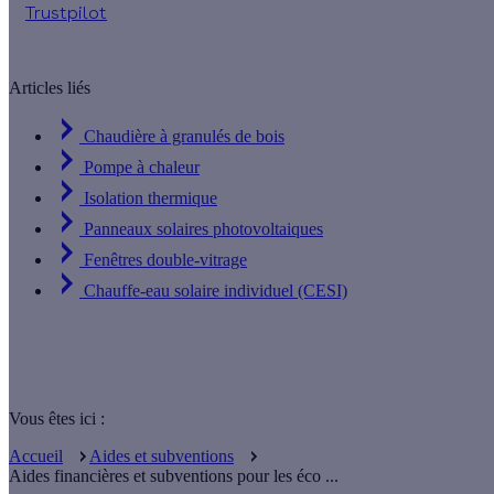
Trustpilot
Articles liés
Chaudière à granulés de bois
Pompe à chaleur
Isolation thermique
Panneaux solaires photovoltaiques
Fenêtres double-vitrage
Chauffe-eau solaire individuel (CESI)
Vous êtes ici :
Accueil
Aides et subventions
Aides financières et subventions pour les éco ...