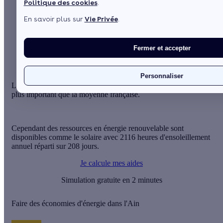
Politique des cookies
.
Sommaire
En savoir plus sur
Vie Privée
.
Faire des économies d'énergie dans l'Ain
Aides financières et subventions dans l'Ain pour les
économies d'énergie
Fermer et accepter
Personnaliser
Le besoin en chauffage des logements lié au climat de l'Ain, est
plus important que la moyenne française.
Cependant des ressources en énergie renouvelable sont
disponibles comme le solaire avec 2116 heures d'ensoleillement
annuel réparti sur 208 jours.
Je calcule mes aides
Simulation gratuite en 2 minutes
Faire des économies d'énergie dans l'Ain