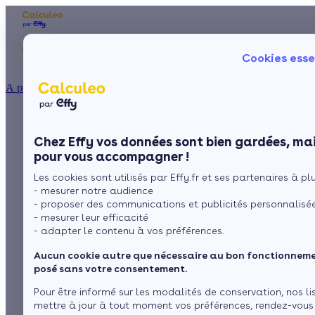
Les aides financières
Nos conseils trav
Cookies esse
Particulier
Artisan / installateur
Entreprise / collectivité
À propos
ISOLATION
Aides financières et
La prime énergie
Combles
Ma Prime Rénov'
Chez Effy vos données sont bien gardées, mai
Murs
Le chèque énergie
subventions pour les
pour vous accompagner !
La TVA réduite
Sol
Les cookies sont utilisés par Effy.fr et ses partenaires à plus
L'éco-prêt à taux zéro
économies d'énergie
- mesurer notre audience
Fenêtres
Trouver mes aides
- proposer des communications et publicités personnalisé
dans les Bouches-du-
- mesurer leur efficacité
Toiture
- adapter le contenu à vos préférences.
Rhône
Aucun cookie autre que nécessaire au bon fonctionnemen
Isoler ma maison
posé sans votre consentement.
par
L’équipe de rédaction
Pour être informé sur les modalités de conservation, nos li
mettre à jour à tout moment vos préférences, rendez-vous
1 minute de lecture