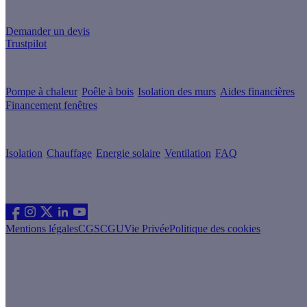
Un projet de rénovation énergétique ?
Demander un devis
Trustpilot
Guides de travaux
Pompe à chaleur
Poêle à bois
Isolation des murs
Aides financières
Financement fenêtres
Conseils & Offres
Isolation
Chauffage
Energie solaire
Ventilation
FAQ
Les sites du groupe Effy
Suivez nous
Mentions légales
CGS
CGU
Vie Privée
Politique des cookies