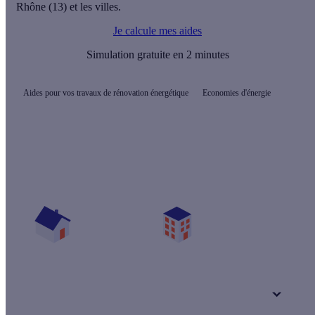
Rhône (13) et les villes.
Je calcule mes aides
Simulation gratuite en 2 minutes
Aides pour vos travaux de rénovation énergétique
Economies d'énergie
Quelles sont les aides pour mon projet ?
Vos travaux concernent :
Une maison
Un appartement
Votre logement a été construit :
+ de 15 ans