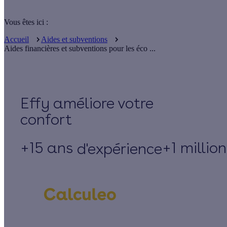
Vous êtes ici :
Accueil
Aides et subventions
Aides financières et subventions pour les éco ...
Effy
+15 ans
+1 millio
d'expérience