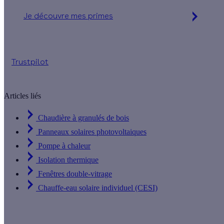
Je découvre mes primes
Jusqu'à 90 % d'aides financières
Trustpilot
Articles liés
Chaudière à granulés de bois
Panneaux solaires photovoltaiques
Pompe à chaleur
Isolation thermique
Fenêtres double-vitrage
Chauffe-eau solaire individuel (CESI)