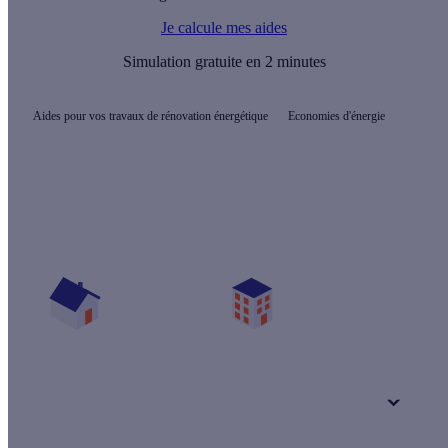
Je calcule mes aides
Simulation gratuite en 2 minutes
Aides pour vos travaux de rénovation énergétique
Economies d'énergie
Quelles sont les aides pour mon projet ?
Vos travaux concernent :
Une maison
Un appartement
Votre logement a été construit :
+ de 15 ans