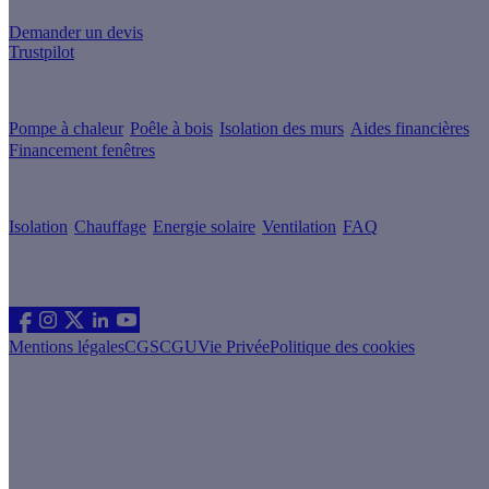
Demander un devis
Trustpilot
Guides de travaux
Pompe à chaleur
Poêle à bois
Isolation des murs
Aides financières
Financement fenêtres
Conseils & Offres
Isolation
Chauffage
Energie solaire
Ventilation
FAQ
Les sites du groupe Effy
Suivez nous
Mentions légales
CGS
CGU
Vie Privée
Politique des cookies