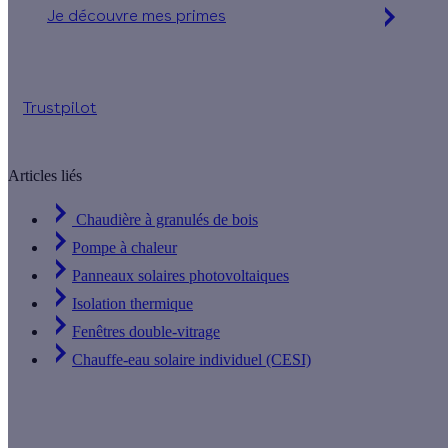
Je découvre mes primes
Jusqu'à 90 % d'aides financières
Trustpilot
Articles liés
Chaudière à granulés de bois
Pompe à chaleur
Panneaux solaires photovoltaiques
Isolation thermique
Fenêtres double-vitrage
Chauffe-eau solaire individuel (CESI)