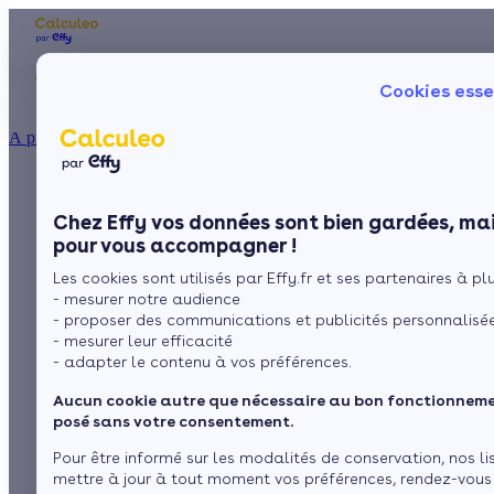
Les aides financières
Nos conseils trav
Cookies esse
Particulier
Artisan / installateur
Entreprise / collectivité
À propos
ISOLATION
Aides financières et
La prime énergie
Combles
Ma Prime Rénov'
Chez Effy vos données sont bien gardées, mai
Murs
Le chèque énergie
subventions pour les
pour vous accompagner !
La TVA réduite
Sol
Les cookies sont utilisés par Effy.fr et ses partenaires à plus
L'éco-prêt à taux zéro
économies d'énergie
- mesurer notre audience
Fenêtres
Trouver mes aides
- proposer des communications et publicités personnalisé
dans la Charente-
- mesurer leur efficacité
Toiture
- adapter le contenu à vos préférences.
Maritime
Aucun cookie autre que nécessaire au bon fonctionnemen
Isoler ma maison
posé sans votre consentement.
par
L’équipe de rédaction
Pour être informé sur les modalités de conservation, nos li
mettre à jour à tout moment vos préférences, rendez-vous
1 minute de lecture