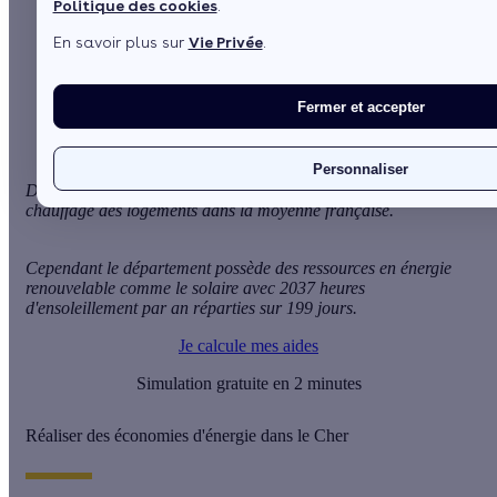
Politique des cookies
.
Sommaire
En savoir plus sur
Vie Privée
.
Réaliser des économies d'énergie dans le Cher
Aides financières et subventions dans le Cher pour les
économies d'énergie
Fermer et accepter
Personnaliser
Dans le département du Cher, le climat impose un besoin en
chauffage des logements dans la moyenne française.
Cependant le département possède des ressources en énergie
renouvelable comme le solaire avec 2037 heures
d'ensoleillement par an réparties sur 199 jours.
Je calcule mes aides
Simulation gratuite en 2 minutes
Réaliser des économies d'énergie dans le Cher