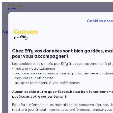
Les aides financières
Nos conseils trav
Cookies esse
Particulier
Artisan / installateur
Entreprise / collectivité
À propos
ISOLATION
Aides financières et
La prime énergie
Combles
Ma Prime Rénov'
Chez Effy vos données sont bien gardées, mai
Murs
Le chèque énergie
subventions pour les
pour vous accompagner !
La TVA réduite
Sol
Les cookies sont utilisés par Effy.fr et ses partenaires à plus
L'éco-prêt à taux zéro
économies d'énergie
- mesurer notre audience
Fenêtres
Trouver mes aides
- proposer des communications et publicités personnalisé
dans le Cher
- mesurer leur efficacité
Toiture
- adapter le contenu à vos préférences.
Aucun cookie autre que nécessaire au bon fonctionnemen
par
L’équipe de rédaction
Isoler ma maison
posé sans votre consentement.
1 minute de lecture
Pour être informé sur les modalités de conservation, nos li
mettre à jour à tout moment vos préférences, rendez-vous