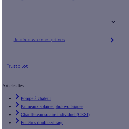
Une maison
Un appartement
Votre logement a été construit :
+ de 15 ans
Je découvre mes primes
Jusqu'à 90 % d'aides financières
Trustpilot
Articles liés
Pompe à chaleur
Panneaux solaires photovoltaiques
Chauffe-eau solaire individuel (CESI)
Fenêtres double-vitrage