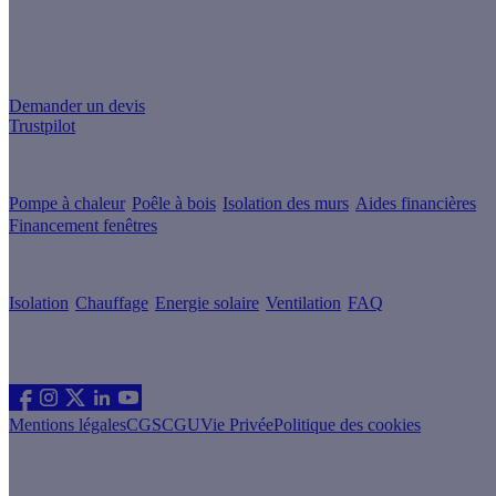
Un projet de rénovation énergétique ?
Demander un devis
Trustpilot
Guides de travaux
Pompe à chaleur
Poêle à bois
Isolation des murs
Aides financières
Financement fenêtres
Conseils & Offres
Isolation
Chauffage
Energie solaire
Ventilation
FAQ
Les sites du groupe Effy
Suivez nous
Mentions légales
CGS
CGU
Vie Privée
Politique des cookies