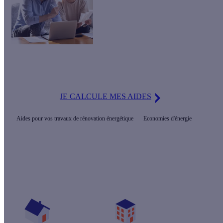
Avez-vous droit à des aides financières et des subventions dans
le Cher pour les travaux d'économies d'énergie?
JE CALCULE MES AIDES
Aides pour vos travaux de rénovation énergétique
Economies d'énergie
Quelles sont les primes pour mon projet ?
Vos travaux concernent :