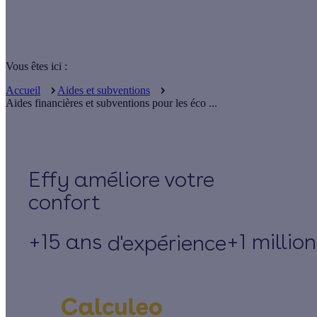
Vous êtes ici :
Accueil
Aides et subventions
Aides financières et subventions pour les éco ...
Effy
+15 ans
+1 millio
d'expérience