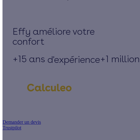
Effy
+15 ans
+1 millio
d'expérience
Un projet de rénovation énergétique ?
Demander un devis
Trustpilot
Guides de travaux