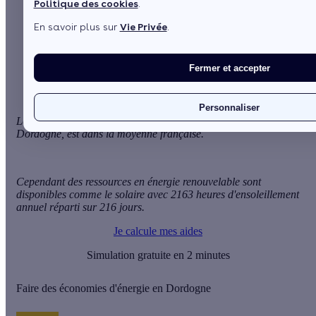
Politique des cookies
.
Sommaire
En savoir plus sur
Vie Privée
.
Faire des économies d'énergie en Dordogne
Aides financières et subventions pour les économies
d'énergie
Fermer et accepter
Personnaliser
Le besoin en chauffage des logements lié au climat de la
Dordogne, est dans la moyenne française.
Cependant des ressources en énergie renouvelable sont
disponibles comme le solaire avec 2163 heures d'ensoleillement
annuel réparti sur 216 jours.
Je calcule mes aides
Simulation gratuite en 2 minutes
Faire des économies d'énergie en Dordogne