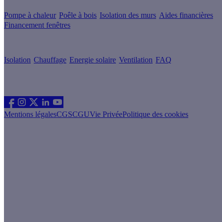
Pompe à chaleur
Poêle à bois
Isolation des murs
Aides financières
Financement fenêtres
Conseils & Offres
Isolation
Chauffage
Energie solaire
Ventilation
FAQ
Les sites du groupe Effy
Suivez nous
Mentions légales
CGS
CGU
Vie Privée
Politique des cookies