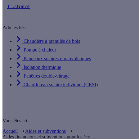
Trustpilot
Articles liés
Chaudière à granulés de bois
Pompe à chaleur
Panneaux solaires photovoltaiques
Isolation thermique
Fenêtres double-vitrage
Chauffe-eau solaire individuel (CESI)
Vous êtes ici :
Accueil
Aides et subventions
Aides financières et subventions pour les éco ...