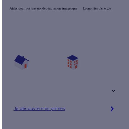
Aides pour vos travaux de rénovation énergétique
Economies d'énergie
Quelles sont les primes pour mon projet ?
Vos travaux concernent :
Une maison
Un appartement
Votre logement a été construit :
+ de 15 ans
Je découvre mes primes
Jusqu'à 90 % d'aides financières