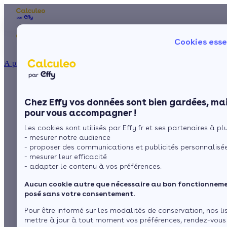
Les aides financières
Nos conseils trav
Cookies esse
Particulier
Artisan / installateur
Entreprise / collectivité
À propos
ISOLATION
Aides financières et
La prime énergie
Combles
Ma Prime Rénov'
Chez Effy vos données sont bien gardées, mai
Murs
Le chèque énergie
subventions pour les
pour vous accompagner !
La TVA réduite
Sol
Les cookies sont utilisés par Effy.fr et ses partenaires à plus
L'éco-prêt à taux zéro
économies d'énergie
- mesurer notre audience
Fenêtres
Trouver mes aides
- proposer des communications et publicités personnalisé
en Dordogne
- mesurer leur efficacité
Toiture
- adapter le contenu à vos préférences.
Aucun cookie autre que nécessaire au bon fonctionnemen
par
L’équipe de rédaction
Isoler ma maison
posé sans votre consentement.
1 minute de lecture
Pour être informé sur les modalités de conservation, nos li
mettre à jour à tout moment vos préférences, rendez-vous