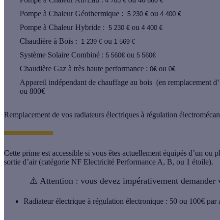
4 783 €
6 880 €
Pompe à Chaleur Géothermique :
ou
5 230 €
4 400 €
Pompe à Chaleur Hybride :
ou
5 230 €
4 400 €
Chaudière à Bois :
ou
1 239 €
1 569 €
Système Solaire Combiné :
ou
5 560€
5 560€
Chaudière Gaz à très haute performance :
ou
0€
0€
Appareil indépendant de chauffage au bois (en remplacement d’
ou 800€
Remplacement de vos radiateurs électriques à régulation électromécan
Cette prime est accessible si vous êtes actuellement équipés d’un ou p
sortie d’air (catégorie NF Electricité Performance A, B, ou 1 étoile).
⚠️ Attention :
vous devez impérativement demander vo
Radiateur électrique à régulation électronique : 50 ou 100€ par