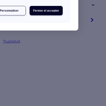
+ de 15 ans
Personnaliser
Fermer et accepter
Je découvre mes primes
Jusqu'à 9 450 € d'aides financières
Trustpilot