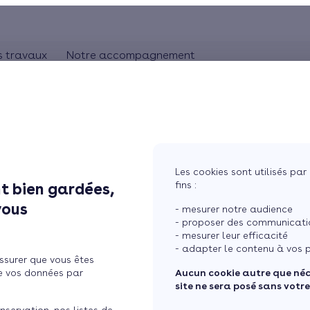
s travaux
Notre accompagnement
ON
CHAUFFAGE
Comprendre les travaux
Rhônes-Alpes
bles
Pompe à chaleur
L'artisan RGE
Pays de la Loire
Chauffage au gaz
Aquitaine
Bretagne
Chauffage au bois
Les cookies sont utilisés par 
Ile de France
fins :
t bien gardées,
audière de Calculeo
tres
Chauffage électrique
vous
- mesurer notre audience
ure
Chauffage solaire
- proposer des communicatio
- mesurer leur efficacité
Thermostat connecté
- adapter le contenu à vos p
ssurer que vous êtes
 maison
Changer mon chauffage
e vos données par
Aucun cookie autre que né
site ne sera posé sans votr