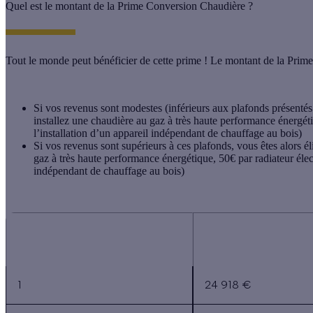
Quel est le montant de la Prime Conversion Chaudière ?
Tout le monde peut bénéficier de cette prime !
Le montant de la Prime
Si vos revenus sont modestes (inférieurs aux plafonds présentés
installez une chaudière au gaz à très haute performance énergéti
l’installation d’un appareil indépendant de chauffage au bois)
Si vos revenus sont supérieurs à ces plafonds, vous êtes alors é
gaz à très haute performance énergétique, 50€ par radiateur élec
indépendant de chauffage au bois)
Nombre de personnes
Plafonds de reven
composant le ménage
en île-de-F
1
24 918 €