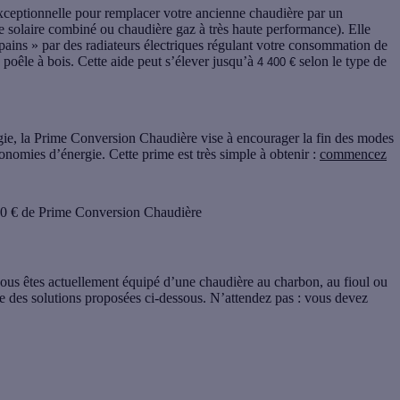
xceptionnelle pour
remplacer votre ancienne chaudière
par un
 solaire combiné ou chaudière gaz à très haute performance). Elle
e-pains » par des radiateurs électriques régulant votre consommation de
poêle à bois. Cette aide peut s’élever
jusqu’à
selon le type de
4 400 €
ergie, la Prime Conversion Chaudière vise à encourager la fin des modes
onomies d’énergie. Cette prime est très simple à obtenir :
commencez
000 € de Prime Conversion Chaudière
vous êtes actuellement équipé d’une chaudière au charbon, au fioul ou
e des solutions proposées ci-dessous. N’attendez pas : vous devez