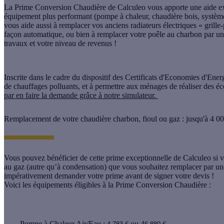
La Prime Conversion Chaudière de Calculeo vous apporte une aide e
équipement plus performant (pompe à chaleur, chaudière bois, système
vous aide aussi à remplacer vos anciens radiateurs électriques « grill
façon automatique, ou bien à remplacer votre poêle au charbon par un 
travaux et votre niveau de revenus !
Inscrite dans le cadre du dispositif des Certificats d'Economies d'En
de chauffages polluants, et à permettre aux ménages de réaliser des éc
par en faire la demande grâce à notre simulateur.
Remplacement de votre chaudière charbon, fioul ou gaz : jusqu'à 4 
Vous pouvez bénéficier de cette prime exceptionnelle de Calculeo si 
au gaz (autre qu’à condensation) que vous souhaitez remplacer par un
impérativement demander votre prime avant de signer votre devis !
Voici les équipements éligibles à la Prime Conversion Chaudière :
Pompe à Chaleur Air/Eau :
ou 4