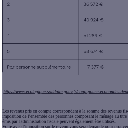
2
36 572 €
3
43 924 €
4
51 289 €
5
58 674 €
Par personne supplémentaire
+ 7 377 €
https://www.ecologique-solidaire.gouv.fr/coup-pouce-economies-de
Les revenus pris en compte correspondent à la somme des revenus fisc
imposition de l’ensemble des personnes composant le ménage au titre 
émis par l'administration fiscale peuvent également être utilisés.
Votre avis d’imposition sur le revenu vous sera demandé pour prouver v