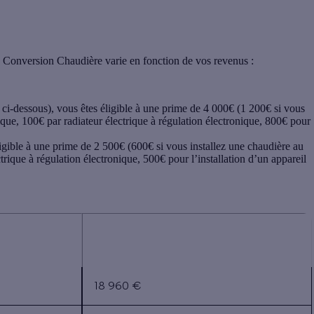
 Conversion Chaudière varie en fonction de vos revenus :
 ci-dessous), vous êtes éligible à une prime de
4 000€
(1 200€ si vous
que, 100€ par radiateur électrique à régulation électronique, 800€ pour
ligible à une prime de
2 500€
(600€ si vous installez une chaudière au
trique à régulation électronique, 500€ pour l’installation d’un appareil
us du ménage
Plafonds de revenus du ménage pour
rance
les autres région
s
18 960 €