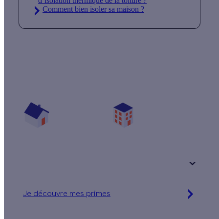
d’isolation thermique de la toiture ?
Comment bien isoler sa maison ?
Quelles aides pour mon projet isolation ?
Vos travaux concernent :
Une maison
Un appartement
Votre logement a été construit :
+ de 15 ans
Je découvre mes primes
Simulation gratuite en 2 minutes