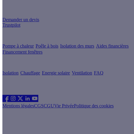
Un projet de rénovation énergétique ?
Demander un devis
Trustpilot
Guides de travaux
Pompe à chaleur
Poêle à bois
Isolation des murs
Aides financières
Financement fenêtres
Conseils & Offres
Isolation
Chauffage
Energie solaire
Ventilation
FAQ
Les sites du groupe Effy
Suivez nous
Mentions légales
CGS
CGU
Vie Privée
Politique des cookies