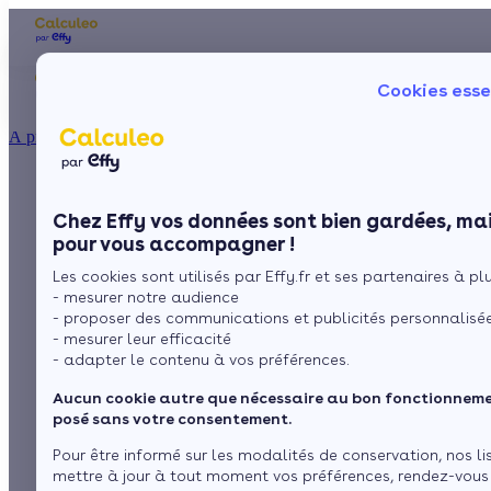
Les aides financières
Nos conseils trav
Cookies esse
Particulier
Artisan / installateur
Entreprise / collectivité
À propos
ISOLATION
Les isolants
La prime énergie
Combles
Ma Prime Rénov'
Chez Effy vos données sont bien gardées, mai
Murs
Le chèque énergie
multicouches minces
pour vous accompagner !
La TVA réduite
Sol
Les cookies sont utilisés par Effy.fr et ses partenaires à plus
L'éco-prêt à taux zéro
mais efficaces
- mesurer notre audience
Fenêtres
Trouver mes aides
- proposer des communications et publicités personnalisé
- mesurer leur efficacité
Toiture
- adapter le contenu à vos préférences.
par
L’équipe de rédaction
4 min de lecture
Aucun cookie autre que nécessaire au bon fonctionnemen
Isoler ma maison
posé sans votre consentement.
Sommaire
Pour être informé sur les modalités de conservation, nos li
mettre à jour à tout moment vos préférences, rendez-vous
Les isolants multicouches, composition et