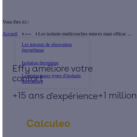
Vous êtes ici :
. . .
Accueil
Les isolants multicouches minces mais efficac ...
Les travaux de rénovation
énergétique
Isolation thermique
Effy
Les principaux types d'isolants
thermiques
+15 ans
+1 millio
d'expérience