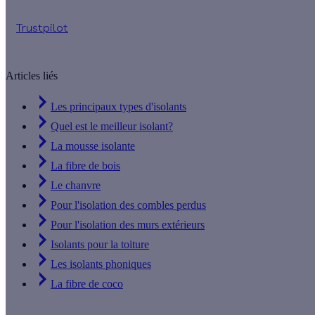
Trustpilot
Articles liés
Les principaux types d'isolants
Quel est le meilleur isolant?
La mousse isolante
La fibre de bois
Le chanvre
Pour l'isolation des combles perdus
Pour l'isolation des murs extérieurs
Isolants pour la toiture
Les isolants phoniques
La fibre de coco