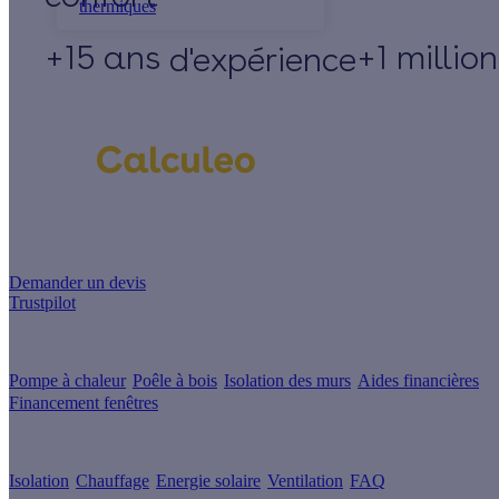
thermiques
+15 ans
+1 millio
d'expérience
Un projet de rénovation énergétique ?
Demander un devis
Trustpilot
Guides de travaux
Pompe à chaleur
Poêle à bois
Isolation des murs
Aides financières
Financement fenêtres
Conseils & Offres
Isolation
Chauffage
Energie solaire
Ventilation
FAQ