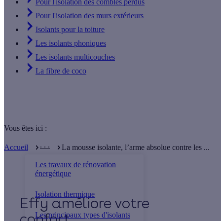
Pour l'isolation des combles perdus
Pour l'isolation des murs extérieurs
Isolants pour la toiture
Les isolants phoniques
Les isolants multicouches
La fibre de coco
Vous êtes ici :
. . .
Accueil
La mousse isolante, l’arme absolue contre les ...
Les travaux de rénovation
énergétique
Isolation thermique
Effy
Les principaux types d'isolants