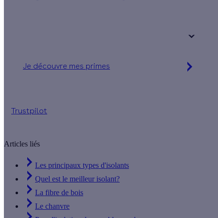
Une maison
Un appartement
Votre logement a été construit :
+ de 15 ans
Je découvre mes primes
Simulation gratuite en 2 minutes
Trustpilot
Articles liés
Les principaux types d'isolants
Quel est le meilleur isolant?
La fibre de bois
Le chanvre