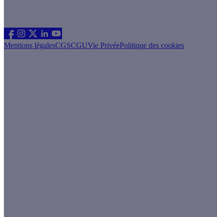
Les sites du groupe Effy
Suivez nous
Mentions légales
CGS
CGU
Vie Privée
Politique des cookies