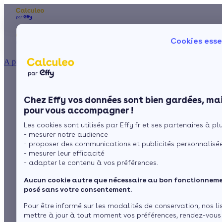
Les aides financières
Nos conseils trav
Cookies esse
Particulier
Artisan / installateur
Entreprise / collectivité
À propos
ISOLATION
La mousse isolante,
La prime énergie
Combles
Ma Prime Rénov'
Chez Effy vos données sont bien gardées, mai
Murs
Le chèque énergie
l’arme absolue contre
pour vous accompagner !
La TVA réduite
Sol
Les cookies sont utilisés par Effy.fr et ses partenaires à plus
L'éco-prêt à taux zéro
les ponts thermiques
- mesurer notre audience
Fenêtres
Trouver mes aides
- proposer des communications et publicités personnalisé
- mesurer leur efficacité
Toiture
- adapter le contenu à vos préférences.
par
L’équipe de rédaction
3 min de lecture
Aucun cookie autre que nécessaire au bon fonctionnemen
Isoler ma maison
posé sans votre consentement.
Sommaire
Pour être informé sur les modalités de conservation, nos li
mettre à jour à tout moment vos préférences, rendez-vous
La mousse isolante projetée : un atout contre les ponts