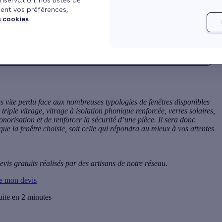
nservation, nos listes de
ent vos préférences,
s cookies
.
ès vite perdu face aux nombreuses
typologies de fenêtres
disponibles
 triple vitrage, vitrage à isolation phonique renforcée, verres solaires,
onorisation
et de renforcer la sécurité d’une pièce. Il sera donc
ue la fenêtre choisie, soit celle qui répondra au mieux à vos attentes
vis gratuits réalisés par des artisans de notre réseau.
e mon devis
uite en 2 minutes