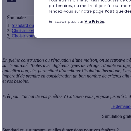
Pour être informé sur les modalités de co
partenaires, ou mettre à jour à tout mom
rendez-vous sur notre page
Politique de
Sommaire
En savoir plus sur
Vie Privée
.
Standard ou sur mesure, quelles dimensions pour vos fenêtres ?
Choisir le vitrage de votre fenêtre en fonction de son orientation
Choisir votre vitrage en fonction de votre zone de résidence
En pleine construction ou rénovation d’une maison, on se retrouve tr
sur le marché. Toutes avec
différents types de vitrage
: double vitrage,
anti effraction, etc. permettant d’améliorer l’
isolation thermique
, l’
ins
impératif de prendre en considération un bon nombre de critères afin q
et vos besoins.
Prêt pour l’achat de vos fenêtres ? Calculeo vous propose jusqu’à 5 de
Je demand
Simulation grat
Standard ou sur mesure, quelles dimensions pour vos fenêtres ?