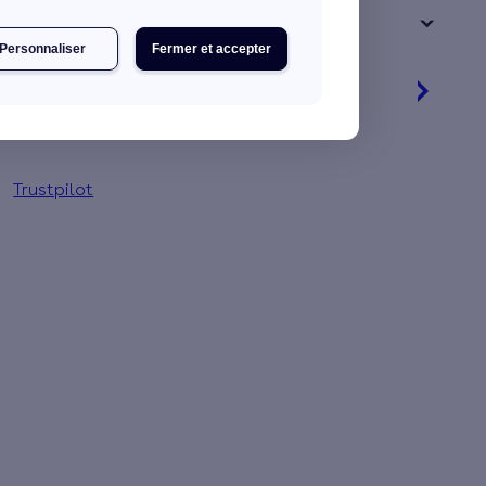
+ de 15 ans
Personnaliser
Fermer et accepter
Je découvre mes primes
Simulation gratuite en 2 minutes
Trustpilot