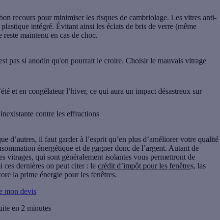
 bon recours pour minimiser les risques de cambriolage. Les vitres anti-
 plastique intégré. Évitant ainsi les éclats de bris de verre (même
re reste maintenu en cas de choc.
st pas si anodin qu'on pourrait le croire. Choisir le mauvais vitrage
été et en congélateur l’hiver, ce qui aura un impact désastreux sur
nexistante contre les effractions
e d’autres, il faut garder à l’esprit qu’en plus d’améliorer votre qualité
onsommation énergétique et de gagner donc de l’argent. Autant de
ces vitrages, qui sont généralement isolantes vous permettront de
 ces dernières on peut citer : le
crédit d’impôt pour les fenêtre
s, las
re la prime énergie pour les fenêtres.
e mon devis
uite en 2 minutes