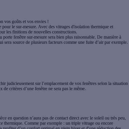
on vos goûts et vos envies !
e pour le sur-mesure. Avec des vitrages d'isolation thermique et
ur les finitions de nouvelles constructions.
ou porte fenêtre sur-mesure
sera bien plus raisonnable. De manière à
ui sera source de plusieurs facteurs comme une fuite d’air par exemple.
chir judicieusement sur l’emplacement de vos fenêtres selon la situation
ix de critères d’une fenêtre ne sera pas le même.
ièce en question n’aura pas de contact direct avec le soleil ou très peu,
ce thermique
. Comme par exemple : un
triple vitrage
ou encore
a profiter d’un confort optimal en plein hiver et d'une réduction des