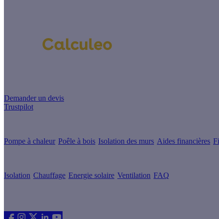
Un projet de rénovation énergétique ?
Demander un devis
Trustpilot
Guides de travaux
Pompe à chaleur
Poêle à bois
Isolation des murs
Aides financières
F
Conseils & Offres
Isolation
Chauffage
Energie solaire
Ventilation
FAQ
Les sites du groupe Effy
Suivez nous