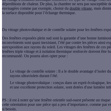
déperditions de chaleur. De plus, la chambre ne sera pas susceptible de
envisagées comme par exemple, choisir du
double vitrage
, mais dimin
la surface disponible pour l’échange thermique.
Du vitrage photovoltaïque et de contrôle solaire pour les fenêtres exp
Des fenêtres exposées plein sud sont la garantie d’une bonne luminosité
inconvénients sont quasi inexistant, l’été par contre les pièces ainsi e
surexposition aux rayons du soleil. Les vitrages des fenêtres de ces piè
fenêtres triple vitrage et à isolation thermique renforcée doivent être
recommandé. On pourra alors opter pour :
Le vitrage de contrôle solaire
: Il a le double avantage d’isoler du
rayons ultraviolets durant l’été.
Le vitrage photovoltaïque
: conçus dans un esprit écologique, le
et une excellente protection solaire, sont dotées d'une lumière infr
PS : il est à noter qu’une fenêtre orientée sud-ouest présente un risque
cette orientation pour une pièce qui a peu d’importance, comme par exe
si besoin.