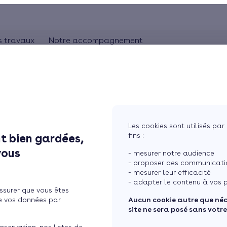
s travaux
Notre accompagnement
ON
CHAUFFAGE
Comprendre les travaux
Rhônes-Alpes
bles
Pompe à chaleur
L'artisan RGE
Pays de la Loire
Chauffage au gaz
Aquitaine
Bretagne
Chauffage au bois
Les cookies sont utilisés par 
Ile de France
fins :
t bien gardées,
trage, isolation phonique
tres
Chauffage électrique
vous
- mesurer notre audience
ure
Chauffage solaire
sir le bon vitrage pour
- proposer des communicatio
- mesurer leur efficacité
Thermostat connecté
- adapter le contenu à vos p
ssurer que vous êtes
 maison
Changer mon chauffage
e vos données par
Aucun cookie autre que né
site ne sera posé sans votr