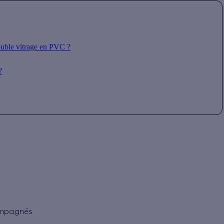
ouble vitrage en PVC ?
?
ompagnés