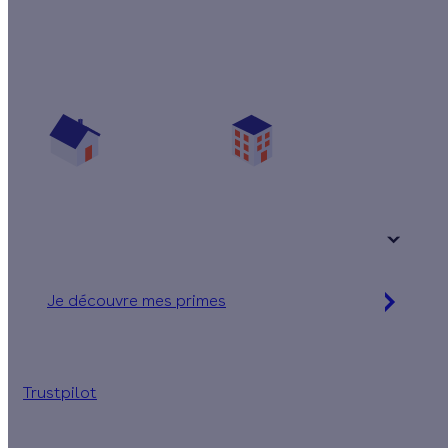
Quelles aides pour changer mes fenêtres ?
Vos travaux concernent :
Une maison
Un appartement
Votre logement a été construit :
+ de 15 ans
Je découvre mes primes
Simulation gratuite en 2 minutes
Trustpilot