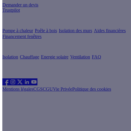
Demander un devis
Trustpilot
Guides de travaux
Pompe à chaleur
Poêle à bois
Isolation des murs
Aides financières
Financement fenêtres
Conseils & Offres
Isolation
Chauffage
Energie solaire
Ventilation
FAQ
Les sites du groupe Effy
Suivez nous
Mentions légales
CGS
CGU
Vie Privée
Politique des cookies