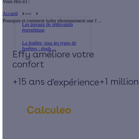
Vous êtes ici :
. . .
Accueil
Pourquoi et comment isoler phoniquement une f ...
Les travaux de rénovation
énergétique
La fenêtre, tous les types de
fenêtres : doub ...
Effy
+15 ans
+1 millio
d'expérience
Un projet de rénovation énergétique ?