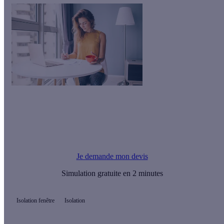
Le saviez-vous ?
Calculeo vous propose gratuitement jusqu'à 3 devis d'artisans
RGE pour vos travaux.
Je demande mon devis
Simulation gratuite en 2 minutes
Isolation fenêtre
Isolation