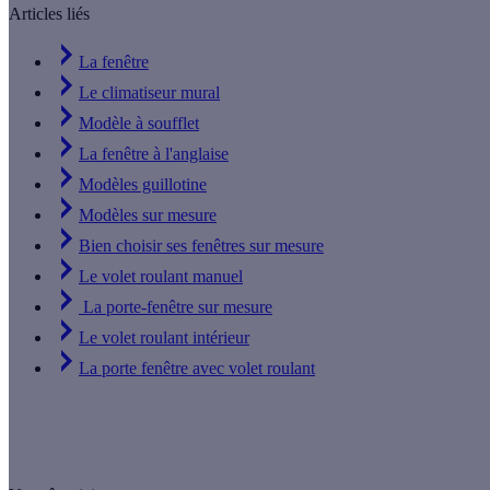
Articles liés
La fenêtre
Le climatiseur mural
Modèle à soufflet
La fenêtre à l'anglaise
Modèles guillotine
Modèles sur mesure
Bien choisir ses fenêtres sur mesure
Le volet roulant manuel
La porte-fenêtre sur mesure
Le volet roulant intérieur
La porte fenêtre avec volet roulant