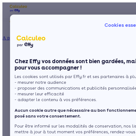
Les aides financières
Nos conseils trav
Cookies esse
Particulier
Artisan / installateur
Entreprise / collectivité
À propos
ISOLATION
Pourquoi et comment
La prime énergie
Combles
Ma Prime Rénov'
Chez Effy vos données sont bien gardées, mai
Murs
Le chèque énergie
isoler phoniquement
pour vous accompagner !
La TVA réduite
Sol
Les cookies sont utilisés par Effy.fr et ses partenaires à plus
L'éco-prêt à taux zéro
une fenêtre
- mesurer notre audience
Fenêtres
Trouver mes aides
- proposer des communications et publicités personnalisé
- mesurer leur efficacité
Toiture
- adapter le contenu à vos préférences.
par
L’équipe de rédaction
3 min de lecture
Aucun cookie autre que nécessaire au bon fonctionnemen
Isoler ma maison
posé sans votre consentement.
Sommaire
Pour être informé sur les modalités de conservation, nos li
mettre à jour à tout moment vos préférences, rendez-vous
Qu'est-ce que l'isolation phonique exactement ?