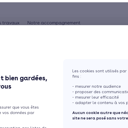
s travaux
Notre accompagnement
ON
CHAUFFAGE
Comprendre les travaux
Rhônes-Alpes
bles
Pompe à chaleur
L'artisan RGE
Pays de la Loire
Chauffage au gaz
Aquitaine
Bretagne
Chauffage au bois
Les cookies sont utilisés par 
Ile de France
fins :
t bien gardées,
our faciliter tous vos
tres
Chauffage électrique
vous
- mesurer notre audience
ure
Chauffage solaire
- proposer des communicatio
- mesurer leur efficacité
Thermostat connecté
- adapter le contenu à vos p
ssurer que vous êtes
 maison
Changer mon chauffage
e vos données par
Aucun cookie autre que né
site ne sera posé sans votr