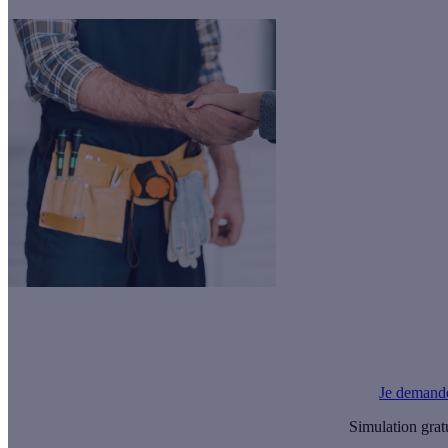
Le saviez-vous ?
Calculeo vous propose gratuitement jusqu'à 3 devis d'artisans RGE po
Je demand
Simulation grat