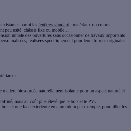
:
nexistantes parmi les
fenêtres standard
: matériaux ou coloris
rant peu usité, châssis fixe ou mobile…
nsion initiale des ouvertures sans occasionner de travaux importants
 personnalisées
, réalisées spécifiquement pour leurs formes originales
tériaux :
ne matière biosourcée
naturellement isolante
pour un aspect naturel et
affiné, mais au coût plus élevé que le bois et le PVC
 bois et une face extérieure en aluminium par exemple, pour allier les