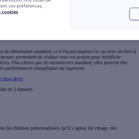
nservation, nos listes de
ent vos préférences,
s cookies
.
es de dimensions standard, ce n’est pas toujours le cas avec un bien à
r mesure
permettent de réaliser tous vos projets pour bénéficier
pièces. Plus chères que les menuiseries standard, elles peuvent être
les performances énergétiques
du logement.
e mon devis
uite en 2 minutes
 des finitions personnalisées, qu’il s’agisse du vitrage, des