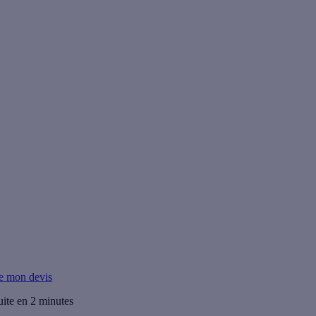
ur vos travaux.
e mon devis
uite en 2 minutes