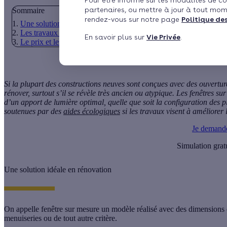
Pour être informé sur les modalités de co
partenaires, ou mettre à jour à tout mom
Sommaire
rendez-vous sur notre page
Politique de
Une solution idéale en rénovation
Les travaux pour installer une fenêtre sur mesure
En savoir plus sur
Vie Privée
.
Le prix et les aides disponibles
Si la plupart des constructions neuves sont conçues avec des ouvertur
rénover, surtout s’il se révèle très ancien ou atypique. Les
fenêtres su
d’un
apport de lumière optimal
, quelle que soit la configuration des 
soutenues par des
aides écologiques
si les travaux visent à
améliorer 
Je demand
Simulation grat
Une solution idéale en rénovation
On appelle
fenêtre sur mesure
un modèle réalisé avec des dimensions ou
menuiseries ou de tout autre critère.