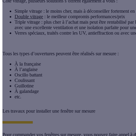
Côté vitrage, plusieurs solutions s’offrent également à vous :
Simple vitrage
: le moins cher, mais à déconseiller fortement en
Double vitrage
: le meilleur compromis performances/prix
Triple vitrage : plus cher à l’achat mais peut être rentabilisé par
avec une excellente ventilation et une isolation parfaite pour
Verres spéciaux, traités contre les UV, antieffraction ou avec u
Tous les types d’ouvertures peuvent être réalisés sur mesure :
À la française
À l’anglaise
Oscillo battant
Coulissant
Guillotine
À galandage
etc.
Les travaux pour installer une fenêtre sur mesure
Pour commander vos
fenêtres sur mesure
, vous pouvez faire appel à d