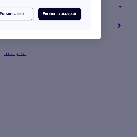
+ de 15 ans
Personnaliser
Fermer et accepter
Je découvre mes primes
Simulation gratuite en 2 minutes
Trustpilot