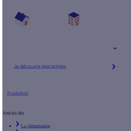
Vos travaux concernent :
Une maison
Un appartement
Votre logement a été construit :
+ de 15 ans
Je découvre mes primes
Simulation gratuite en 2 minutes
Trustpilot
Articles liés
La climatisation