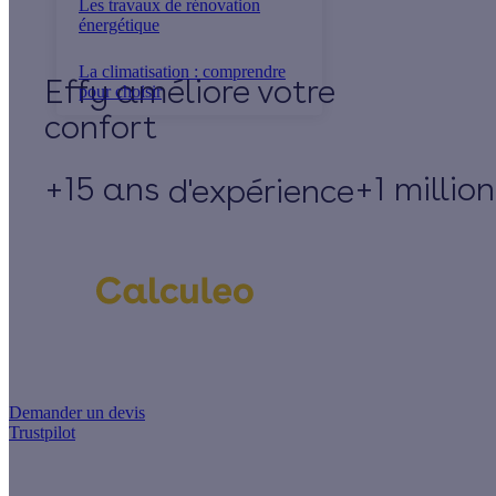
Les travaux de rénovation
énergétique
La climatisation : comprendre
Effy
pour choisir
+15 ans
+1 millio
d'expérience
Un projet de rénovation énergétique ?
Demander un devis
Trustpilot
Guides de travaux