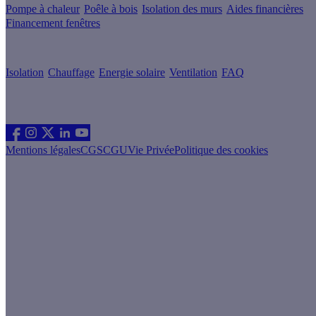
Pompe à chaleur
Poêle à bois
Isolation des murs
Aides financières
Financement fenêtres
Conseils & Offres
Isolation
Chauffage
Energie solaire
Ventilation
FAQ
Les sites du groupe Effy
Suivez nous
Mentions légales
CGS
CGU
Vie Privée
Politique des cookies