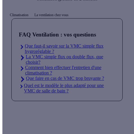
Climatisation
La ventilation chez vous
FAQ Ventilation : vos questions
Que faut-il savoir sur la VMC simple flux
hygroréglable ?
La VMC simple flux ou double flux, que
choisir?
Comment bien effectuer l'entretien d'une
climatisation ?
Que faire en cas de VMC trop bruyante ?
Quel est le modèle le plus adapté pour une
VMC de salle de bain ?
Quelles aides pour ma climatisation ?