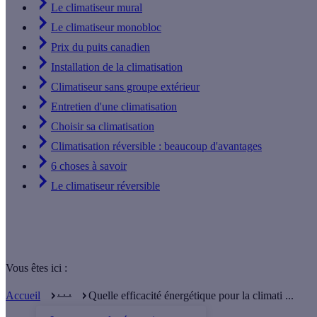
Le climatiseur mural
Le climatiseur monobloc
Prix du puits canadien
Installation de la climatisation
Climatiseur sans groupe extérieur
Entretien d'une climatisation
Choisir sa climatisation
Climatisation réversible : beaucoup d'avantages
6 choses à savoir
Le climatiseur réversible
Vous êtes ici :
. . .
Accueil
Quelle efficacité énergétique pour la climati ...