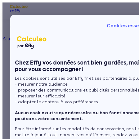
Les aides financières
Nos conseils trav
Cookies esse
Particulier
Artisan / installateur
Entreprise / collectivité
À propos
ISOLATION
Quelle efficacité
La prime énergie
Combles
Ma Prime Rénov'
Chez Effy vos données sont bien gardées, mai
Murs
Le chèque énergie
énergétique pour la
pour vous accompagner !
La TVA réduite
Sol
Les cookies sont utilisés par Effy.fr et ses partenaires à plus
L'éco-prêt à taux zéro
climatisation ?
- mesurer notre audience
Fenêtres
Trouver mes aides
- proposer des communications et publicités personnalisé
- mesurer leur efficacité
Toiture
- adapter le contenu à vos préférences.
par
L’équipe de rédaction
3 min de lecture
Aucun cookie autre que nécessaire au bon fonctionnemen
Isoler ma maison
posé sans votre consentement.
Sommaire
Pour être informé sur les modalités de conservation, nos li
mettre à jour à tout moment vos préférences, rendez-vous
Le coefficient de performance comme repère principal