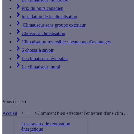
Prix du puits canadien
Installation de la climatisation
Climatiseur sans groupe extérieur
Choisir sa climatisation
Climatisation réversible : beaucoup d'avantages
6 choses à savoir
Le climatiseur réversible
Le climatiseur mural
Vous êtes ici :
. . .
Accueil
Comment bien effectuer l'entretien d'une clim ...
Les travaux de rénovation
énergétique