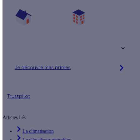
Vos travaux concernent :
Une maison
Un appartement
Votre logement a été construit :
+ de 15 ans
Je découvre mes primes
Simulation gratuite en 2 minutes
Trustpilot
Articles liés
La climatisation
Le climatiseur monobloc