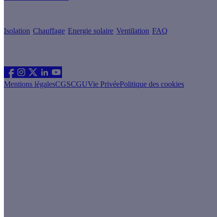
Conseils & Offres
Isolation
Chauffage
Energie solaire
Ventilation
FAQ
Les sites du groupe Effy
Suivez nous
Mentions légales
CGS
CGU
Vie Privée
Politique des cookies