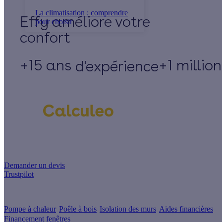
La climatisation : comprendre
Effy
pour choisir
+15 ans
+1 millio
d'expérience
Un projet de rénovation énergétique ?
Demander un devis
Trustpilot
Guides de travaux
Pompe à chaleur
Poêle à bois
Isolation des murs
Aides financières
Financement fenêtres