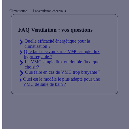
Climatisation
La ventilation chez vous
FAQ Ventilation : vos questions
Quelle efficacité énergétique pour la
climatisation ?
Que faut-il savoir sur la VMC simple flux
hygroréglable ?
La VMC simple flux ou double flux, que
choisir?
Que faire en cas de VMC trop bruyante ?
Quel est le modèle le plus adapté pour une
VMC de salle de bain ?
Quelles aides pour ma climatisation ?