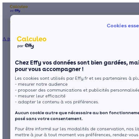
Les aides financières
Nos conseils trav
Cookies esse
Particulier
Artisan / installateur
Entreprise / collectivité
À propos
ISOLATION
Comment bien
La prime énergie
Combles
Ma Prime Rénov'
Chez Effy vos données sont bien gardées, mai
Murs
Le chèque énergie
effectuer l'entretien
pour vous accompagner !
La TVA réduite
Sol
Les cookies sont utilisés par Effy.fr et ses partenaires à plus
L'éco-prêt à taux zéro
d'une climatisation ?
- mesurer notre audience
Fenêtres
Trouver mes aides
- proposer des communications et publicités personnalisé
- mesurer leur efficacité
Toiture
- adapter le contenu à vos préférences.
par
L’équipe de rédaction
4 min de lecture
Aucun cookie autre que nécessaire au bon fonctionnemen
Isoler ma maison
posé sans votre consentement.
Sommaire
Pour être informé sur les modalités de conservation, nos li
mettre à jour à tout moment vos préférences, rendez-vous
L'importance de l'entretien d'une climatisation