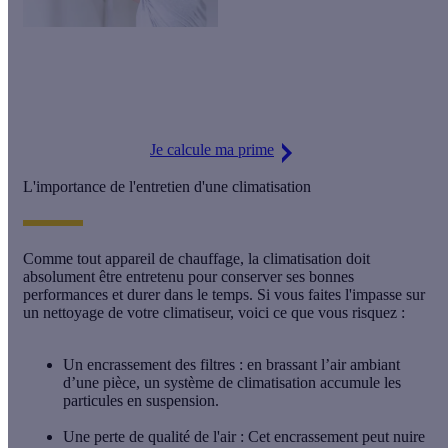
Installez une climatisation réversible à prix réduit grâce à la
prime énergie
. Découvrez sans plus attendre le montant auquel
vous êtes éligible !
Je calcule ma prime
L'importance de l'entretien d'une climatisation
Comme tout appareil de chauffage, la climatisation doit
absolument être entretenu pour conserver ses bonnes
performances et durer dans le temps. Si vous faites l'impasse sur
un nettoyage de votre climatiseur, voici ce que vous risquez :
Un
encrassement des filtres :
en brassant l’air ambiant
d’une pièce, un système de climatisation accumule les
particules en suspension.
Une perte de qualité de l'air :
Cet encrassement peut nuire