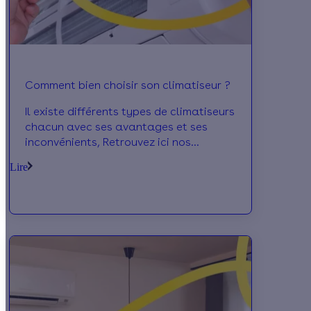
Comment bien choisir son climatiseur ?
Il existe différents types de climatiseurs
chacun avec ses avantages et ses
inconvénients, Retrouvez ici nos
conseils pour bien choisir votre
Lire
climatiseur