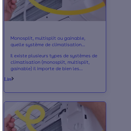
Monosplit, multisplit ou gainable,
quelle système de climatisation
choisir?
Il existe plusieurs types de systèmes de
climatisation (monosplit, multisplit,
gainable) il importe de bien les
connaître pour faire votre choix.
Lire