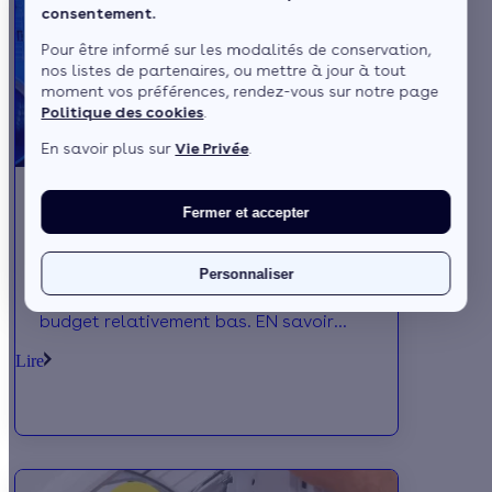
consentement.
Pour être informé sur les modalités de conservation,
nos listes de partenaires, ou mettre à jour à tout
moment vos préférences, rendez-vous sur notre page
Politique des cookies
.
En savoir plus sur
Vie Privée
.
Fermer et accepter
La VMC simple flux
La vmc simple flux assure un
Personnaliser
renouvellement efficace de l'air pour un
budget relativement bas. EN savoir
plus;
Lire