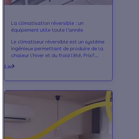
La climatisation réversible : un
équipement utile toute l’année
Le climatiseur réversible est un système
ingénieux permettant de produire de la
chaleur l'hiver et du froid l'été. Prix?
Fonctionnement? Efficcacité? Nous en
Lire