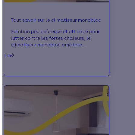
Tout savoir sur le climatiseur monobloc
Solution peu coûteuse et efficace pour
lutter contre les fortes chaleurs, le
climatiseur monobloc améliore
considérablement le confort du
Lire
logement. Un appareil à privilégier les
besoins limités.