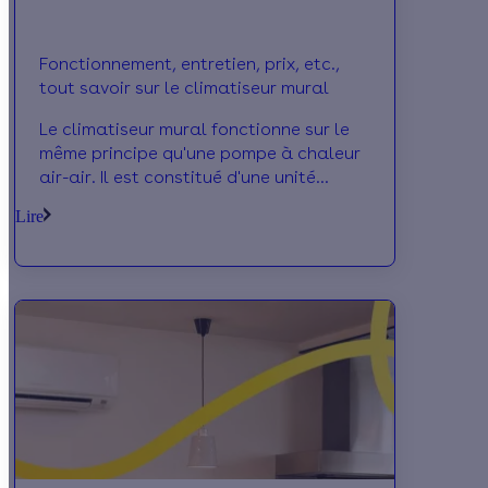
Fonctionnement, entretien, prix, etc.,
tout savoir sur le climatiseur mural
Le climatiseur mural fonctionne sur le
même principe qu'une pompe à chaleur
air-air. Il est constitué d'une unité
extérieure et d'une unité intérieure.
Lire