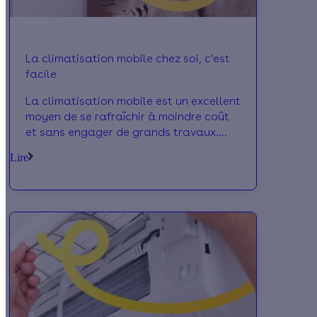
La climatisation mobile chez soi, c’est
facile
La climatisation mobile est un excellent
moyen de se rafraîchir à moindre coût
et sans engager de grands travaux.
rapide et peu cher elle est de plus en
Lire
plus ad