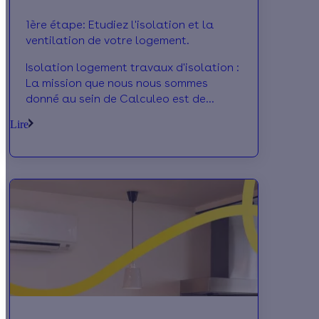
1ère étape: Etudiez l'isolation et la
ventilation de votre logement.
Isolation logement travaux d'isolation :
La mission que nous nous sommes
donné au sein de Calculeo est de
fournir à tout particulier le désirant un
Lire
maximum d’in