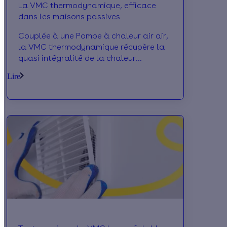
La VMC thermodynamique, efficace
dans les maisons passives
Couplée à une Pompe à chaleur air air,
la VMC thermodynamique récupère la
quasi intégralité de la chaleur
contenue dans l’air vicié. Ce qui lui
Lire
permet d’utiliser moins d’énergie.