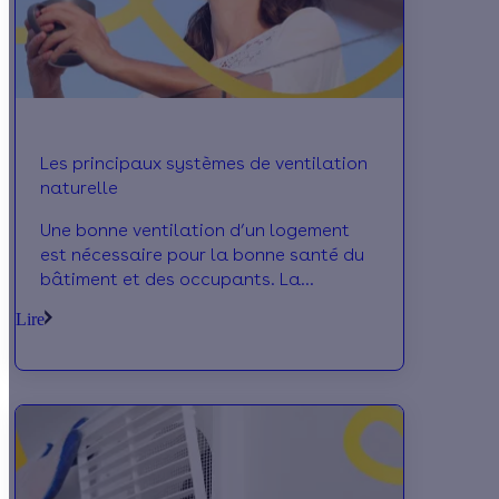
Les principaux systèmes de ventilation
naturelle
Une bonne ventilation d’un logement
est nécessaire pour la bonne santé du
bâtiment et des occupants. La
ventilation peut reposer sur un principe
Lire
mécanique ou naturel. Ci-dessous nous
vous présentons la ventilation
naturelle.