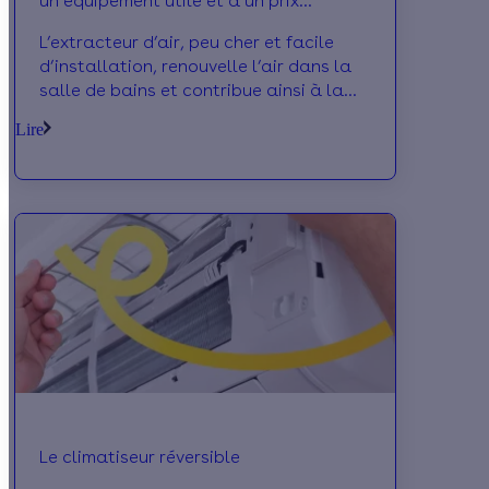
un équipement utile et à un prix
abordable
L’extracteur d’air, peu cher et facile
d’installation, renouvelle l’air dans la
salle de bains et contribue ainsi à la
diminution de l’humidité dans cette
Lire
pièce.
Le climatiseur réversible