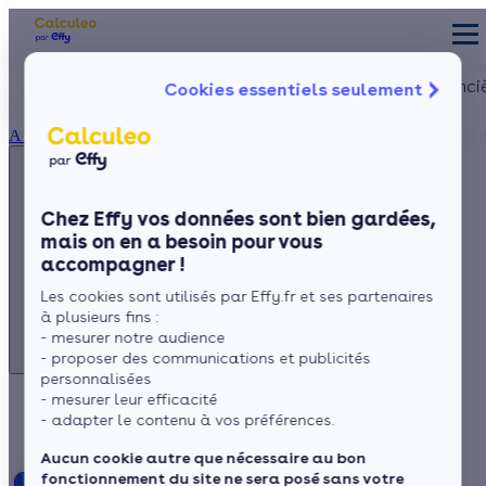
Appelez-nous !
Les aides financi
Cookies essentiels seulement
du lundi au vendredi -
Particulier
Artisan / installateur
Entreprise / collectivité
8h à 19h
À propos
3456
Service gratuit
+ prix appel
La prime éner
Ma Prime Réno
Chez Effy vos données sont bien gardées,
Le chèque éne
mais on en a besoin pour vous
Appelez-nous !
La TVA réduit
accompagner !
L'éco-prêt à t
du lundi au vendredi - 8h à 19h
Les cookies sont utilisés par Effy.fr et ses partenaires
3456
Service gratuit
Trouver mes aid
à plusieurs fins :
+ prix appel
- mesurer notre audience
- proposer des communications et publicités
personnalisées
- mesurer leur efficacité
La ventilation chez vous
- adapter le contenu à vos préférences.
Aucun cookie autre que nécessaire au bon
fonctionnement du site ne sera posé sans votre