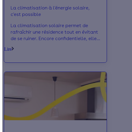
La climatisation à l'énergie solaire,
c'est possible
La climatisation solaire permet de
rafraîchir une résidence tout en évitant
de se ruiner. Encore confidentielle, elle
se développe de plus en plus
Lire