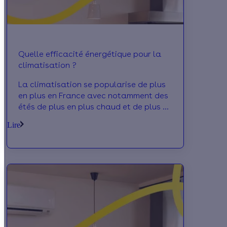
Quelle efficacité énergétique pour la
climatisation ?
La climatisation se popularise de plus
en plus en France avec notamment des
étés de plus en plus chaud et de plus en
plus long. Quid de leur efficacité.
Lire