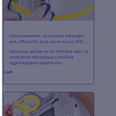
Fonctionnement, économies d’énergie,
prix, efficacité, tout savoir sur la VMC
Hygro A
Utile pour garder un air intérieur sain, la
ventilation mécanique contrôlée
hygroréglable adapte son
fonctionnement au taux d’humidité de
Lire
la pièce. Comment marche-t-elle??
Quel est son prix?? Le point dans cet
article.