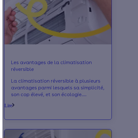
Les avantages de la climatisation
réversible
La climatisation réversible à plusieurs
avantages parmi lesquels sa simplicité,
son cop élevé, et son écologie.
Retrouver ci dessous la liste complète.
Lire