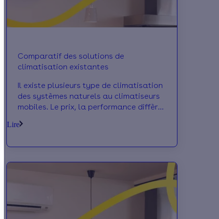
Comparatif des solutions de
climatisation existantes
Il existe plusieurs type de climatisation
des systèmes naturels au climatiseurs
mobiles. Le prix, la performance diffère.
En savoir plus
Lire