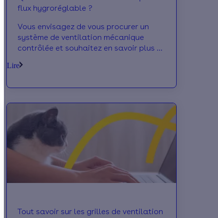
flux hygroréglable ?
Vous envisagez de vous procurer un
système de ventilation mécanique
contrôlée et souhaitez en savoir plus à
propos de la VMC simple flux
Lire
hygroréglable ? Calculeo vous
présente les caractéristiques de cet
appareil, et vous présente les aides
disponibles, afin de pouvoir procéder à
sa mise en place !
Tout savoir sur les grilles de ventilation