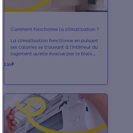
Comment fonctionne la climatisation ?
La climatisation fonctionne en puisant
les calories se trouvant à l'intérieur du
logement qu'elle évacue par le biais
d'un fluide frigorigène vers l'extérieur
Lire