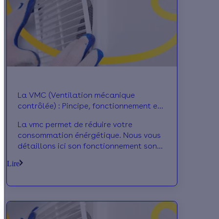
La VMC (Ventilation mécanique
contrôlée) : Pincipe, fonctionnement et
subventions
La vmc permet de réduire votre
consommation énérgétique. Nous vous
détaillons ici son fonctionnement son
prix et ses subventions.
Lire