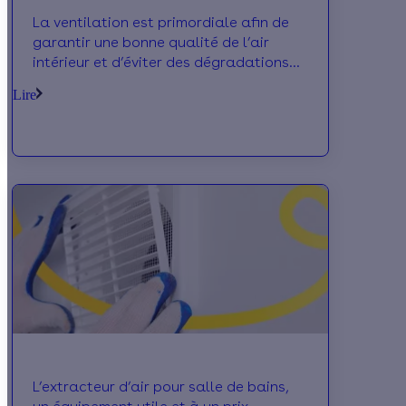
La ventilation est primordiale afin de
garantir une bonne qualité de l’air
intérieur et d’éviter des dégradations
tant au niveau matériel que de la
Lire
santé.
L’extracteur d’air pour salle de bains,