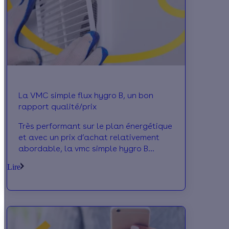
La VMC simple flux hygro B, un bon
rapport qualité/prix
Très performant sur le plan énergétique
et avec un prix d’achat relativement
abordable, la vmc simple hygro B
présente un excellent rapport qualité
Lire
prix. Nous vous la présentons.