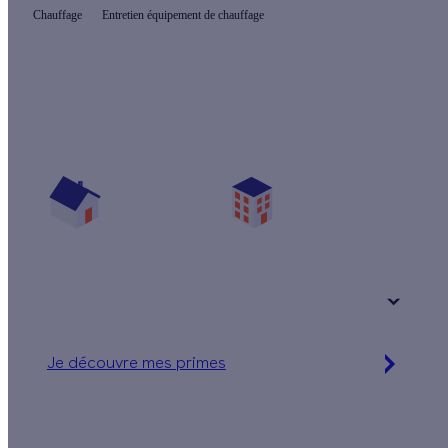
Chauffage
Entretien équipement de chauffage
Quelles aides pour mon projet chauffage ?
Vos travaux concernent :
Une maison
Un appartement
Votre logement a été construit :
+ de 15 ans
Je découvre mes primes
Jusqu'à 16 560 € d'aides financières