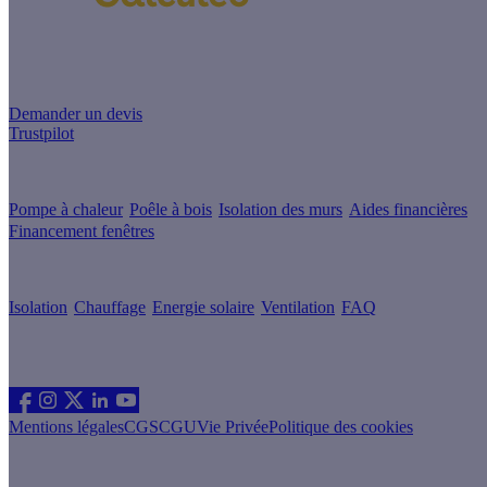
Un projet de rénovation énergétique ?
Demander un devis
Trustpilot
Guides de travaux
Pompe à chaleur
Poêle à bois
Isolation des murs
Aides financières
Financement fenêtres
Conseils & Offres
Isolation
Chauffage
Energie solaire
Ventilation
FAQ
Les sites du groupe Effy
Suivez nous
Mentions légales
CGS
CGU
Vie Privée
Politique des cookies