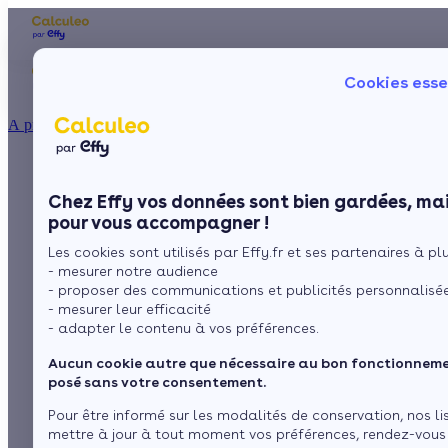
Les aides financières
Nos conseils trav
Cookies esse
Particulier
Artisan / installateur
Entreprise / collectivité
À propos
ISOLATION
Les principaux
La prime énergie
Combles
Ma Prime Rénov'
Chez Effy vos données sont bien gardées, mai
Murs
Le chèque énergie
appareils de
pour vous accompagner !
La TVA réduite
Sol
Les cookies sont utilisés par Effy.fr et ses partenaires à plus
L'éco-prêt à taux zéro
régulation de
- mesurer notre audience
Fenêtres
Trouver mes aides
- proposer des communications et publicités personnalisé
chauffage
- mesurer leur efficacité
Toiture
- adapter le contenu à vos préférences.
Aucun cookie autre que nécessaire au bon fonctionnemen
Isoler ma maison
par
L’équipe de rédaction
4 min de lecture
posé sans votre consentement.
Pour être informé sur les modalités de conservation, nos li
mettre à jour à tout moment vos préférences, rendez-vous