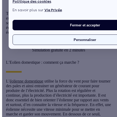
Politique des cookies
.
En savoir plus sur
Vie Privée
.
Tout comme le solaire photovoltaïque, l’éolienne domestique
est une manière de produire sa propre électricité à partir d’une
source d’énergie renouvelable. L’installation d’un système
Fermer et accepter
éolien domestique permet de recevoir certaines aides
écologiques qui permettent de réduire son prix d’acquisition.
Personnaliser
Je calcule mes aides
Simulation gratuite en 2 minutes
L’Eolien domestique : comment ça marche ?
L’
éolienne domestique
utilise la
force du vent
pour faire tourner
des pales et ainsi entrainer un générateur de courant pour
produire de l’électricité. Plus la rotation est régulière et
continue, plus la production d’électricité est importante. Il est
donc essentiel de
bien orienter l’éolienne
par rapport aux vents
et surtout, d’en connaitre
la vitesse et la fréquence
. En effet, une
éolienne nécessite une
vitesse minimale
pour se mettre en
marche et garder son mouvement. En dessous de ce seuil,