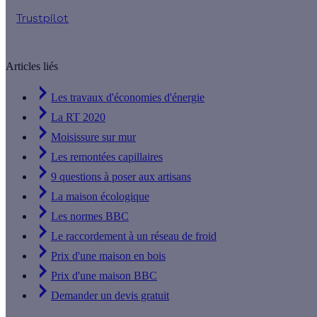
Trustpilot
Articles liés
Les travaux d'économies d'énergie
La RT 2020
Moisissure sur mur
Les remontées capillaires
9 questions à poser aux artisans
La maison écologique
Les normes BBC
Le raccordement à un réseau de froid
Prix d'une maison en bois
Prix d'une maison BBC
Demander un devis gratuit