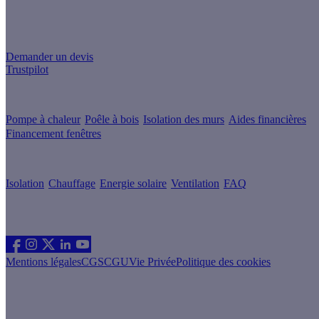
Un projet de rénovation énergétique ?
Demander un devis
Trustpilot
Guides de travaux
Pompe à chaleur
Poêle à bois
Isolation des murs
Aides financières
Financement fenêtres
Conseils & Offres
Isolation
Chauffage
Energie solaire
Ventilation
FAQ
Les sites du groupe Effy
Suivez nous
Mentions légales
CGS
CGU
Vie Privée
Politique des cookies