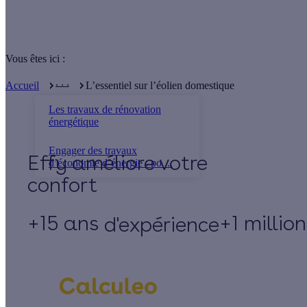
Vous êtes ici :
. . .
Accueil
L’essentiel sur l’éolien domestique
Les travaux de rénovation
énergétique
Engager des travaux
Effy
d’économie d’énergie : po ...
+15 ans
+1 millio
d'expérience