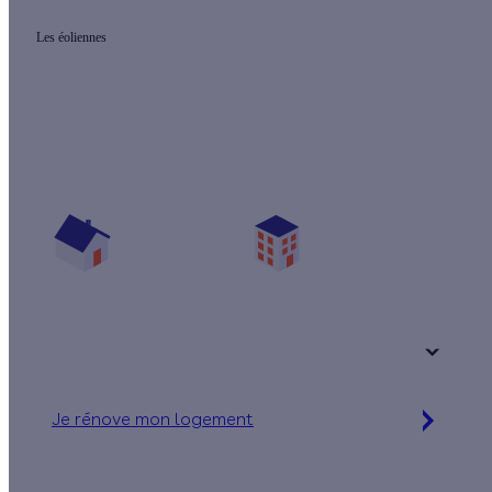
Les éoliennes
Prêt(e) à améliorer votre confort thermique ?
Vos travaux concernent :
Une maison
Un appartement
Votre logement a été construit :
+ de 15 ans
Je rénove mon logement
Jusqu'à 90 % d'aides financières