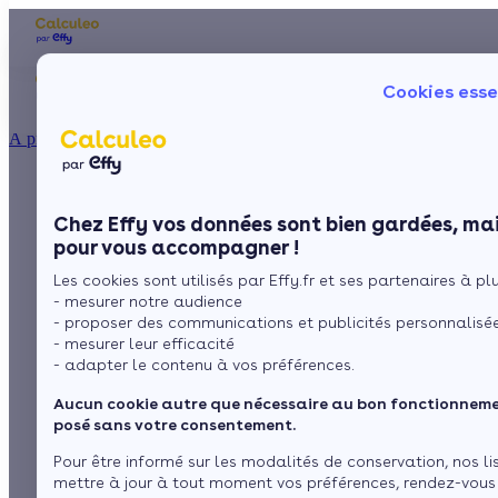
Les aides financières
Nos conseils trav
Cookies esse
Particulier
Artisan / installateur
Entreprise / collectivité
À propos
ISOLATION
L’essentiel sur
La prime énergie
Combles
Ma Prime Rénov'
Chez Effy vos données sont bien gardées, mai
Murs
Le chèque énergie
l’éolien domestique
pour vous accompagner !
La TVA réduite
Sol
Les cookies sont utilisés par Effy.fr et ses partenaires à plus
L'éco-prêt à taux zéro
- mesurer notre audience
Fenêtres
Trouver mes aides
- proposer des communications et publicités personnalisé
par
L’équipe de rédaction
3 min de lecture
- mesurer leur efficacité
Toiture
- adapter le contenu à vos préférences.
Aucun cookie autre que nécessaire au bon fonctionnemen
Sommaire
Isoler ma maison
posé sans votre consentement.
L’Eolien domestique : comment ça marche ?
Pour être informé sur les modalités de conservation, nos li
Eolienne horizontale ou verticale ?
Voir plus
mettre à jour à tout moment vos préférences, rendez-vous