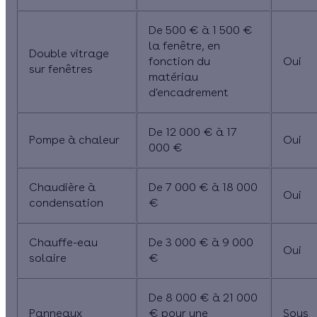
De 500 € à 1 500 €
la fenêtre, en
Double vitrage
fonction du
Oui
sur fenêtres
matériau
d'encadrement
De 12 000 € à 17
Pompe à chaleur
Oui
000 €
Chaudière à
De 7 000 € à 18 000
Oui
condensation
€
Chauffe-eau
De 3 000 € à 9 000
Oui
solaire
€
De 8 000 € à 21 000
Panneaux
€ pour une
Sous