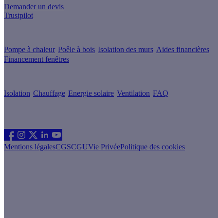
Demander un devis
Trustpilot
Guides de travaux
Pompe à chaleur
Poêle à bois
Isolation des murs
Aides financières
Financement fenêtres
Conseils & Offres
Isolation
Chauffage
Energie solaire
Ventilation
FAQ
Les sites du groupe Effy
Suivez nous
Mentions légales
CGS
CGU
Vie Privée
Politique des cookies