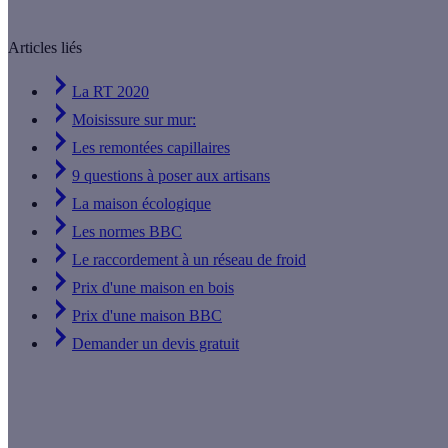
Articles liés
La RT 2020
Moisissure sur mur:
Les remontées capillaires
9 questions à poser aux artisans
La maison écologique
Les normes BBC
Le raccordement à un réseau de froid
Prix d'une maison en bois
Prix d'une maison BBC
Demander un devis gratuit