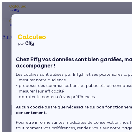
Les aides financières
Nos conseils trav
Particulier
Artisan / installateur
Entreprise / collectivité
À propos
ISOLATION
Engager des travaux
La prime énergie
Combles
Ma Prime Rénov'
Chez Effy vos données sont bien gardées, ma
Murs
Le chèque énergie
d’économie d’énergie
accompagner !
La TVA réduite
Sol
Les cookies sont utilisés par Effy.fr et ses partenaires à plu
L'éco-prêt à taux zéro
: pourquoi et
- mesurer notre audience
Fenêtres
Trouver mes aides
- proposer des communications et publicités personnalis
comment ?
- mesurer leur efficacité
Toiture
- adapter le contenu à vos préférences.
Aucun cookie autre que nécessaire au bon fonctionneme
Isoler ma maison
par
L’équipe de rédaction
5 min de lecture
consentement.
Pour être informé sur les modalités de conservation, nos l
tout moment vos préférences, rendez-vous sur notre pag