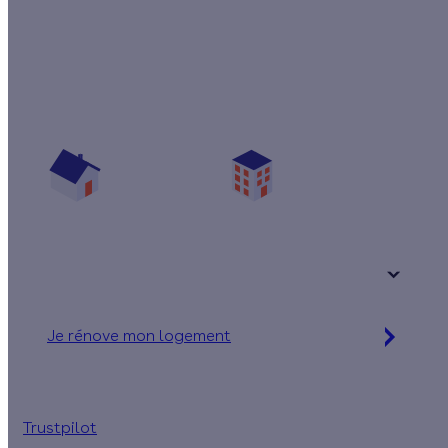
Prêt(e) à améliorer votre confort thermique ?
Vos travaux concernent :
Une maison
Un appartement
Votre logement a été construit :
+ de 15 ans
Je rénove mon logement
Jusqu'à 90 % d'aides financières
Trustpilot