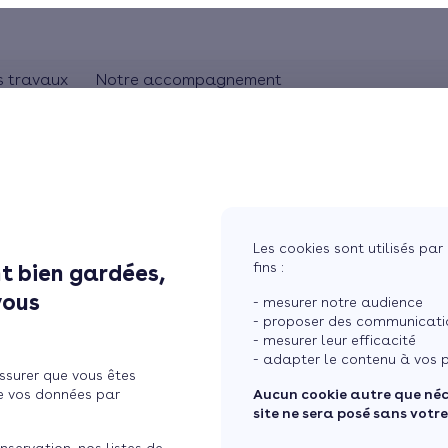
s travaux
Notre accompagnement
ON
CHAUFFAGE
Comprendre les travaux
Rhônes-Alpes
bles
Pompe à chaleur
L'artisan RGE
Pays de la Loire
Chauffage au gaz
Aquitaine
Bretagne
Chauffage au bois
Les cookies sont utilisés par 
Ile de France
fins :
t bien gardées,
ère
tres
Chauffage électrique
vous
- mesurer notre audience
ure
Chauffage solaire
- proposer des communicatio
- mesurer leur efficacité
Thermostat connecté
- adapter le contenu à vos p
ssurer que vous êtes
 maison
Changer mon chauffage
e vos données par
Aucun cookie autre que né
site ne sera posé sans votr