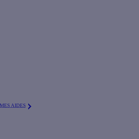
rgie ou d'utiliser des sources d'énergie renouvelables sont
MES AIDES