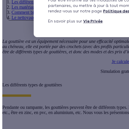
Pour être informé sur les modalités de co
Les différents types de gouttières
partenaires, ou mettre à jour à tout mom
Les matériaux utilisés pour la fabrication des gouttières
rendez-vous sur notre page
Politique de
Comment bien poser une gouttière ?
Le nettoyage de la gouttière
En savoir plus sur
Vie Privée
.
La
gouttière
est un équipement nécessaire pour une efficacité optima
au
chéneau
, elle est portée par des crochets (avec des profils particu
être de différents types de gouttières, et donc des modes et des prix d’in
Je calcul
Simulation grat
Les différents types de gouttières
Pendante ou rampante, les gouttières peuvent être de différents types. E
etc., être en zinc, en pvc, en aluminium, etc. Nous vous les présentons