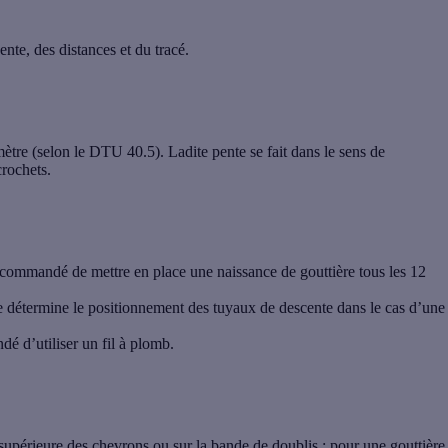
ente, des distances et du tracé.
mètre (selon le DTU 40.5). Ladite pente se fait dans le sens de
crochets.
st recommandé de mettre en place une
naissance de gouttière tous les 12
le détermine le positionnement des tuyaux de descente dans le cas d’une
dé d’utiliser un fil à plomb.
e supérieure des chevrons ou sur la bande de doublis ; pour une gouttière