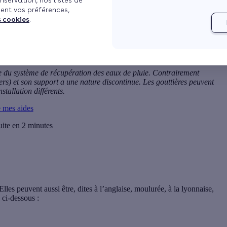
nservation, nos listes de
ent vos préférences,
s cookies
.
Voir plus
le du
système de récupération des eaux de pluie
. Contrairement
liers) et son support a une nature discontinue. Les gouttières peuvent
stallation différents.
e mes aides
uite en 2 minutes
lles peuvent aussi être, dites à l’anglaise, moulurée, à la lyonnaise,
 ci-dessous :