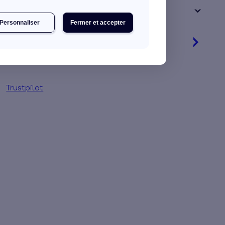
+ de 15 ans
Personnaliser
Fermer et accepter
Je découvre mes primes
Simulation gratuite en 2 minutes
Trustpilot