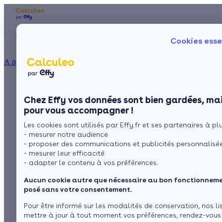
Les aides financières
Nos conseils trav
Cookies esse
Particulier
Artisan / installateur
Entreprise / collectivité
À propos
ISOLATION
Les différentes aides
La prime énergie
Combles
Ma Prime Rénov'
Chez Effy vos données sont bien gardées, mai
Murs
Le chèque énergie
locales pour les
pour vous accompagner !
La TVA réduite
Sol
Les cookies sont utilisés par Effy.fr et ses partenaires à plus
L'éco-prêt à taux zéro
poêles à bois
- mesurer notre audience
Fenêtres
Trouver mes aides
- proposer des communications et publicités personnalisé
- mesurer leur efficacité
Toiture
- adapter le contenu à vos préférences.
par
L’équipe de rédaction
3 min de lecture
Aucun cookie autre que nécessaire au bon fonctionnemen
Isoler ma maison
posé sans votre consentement.
Sommaire
Pour être informé sur les modalités de conservation, nos li
mettre à jour à tout moment vos préférences, rendez-vous
Particularité des poêles à bois