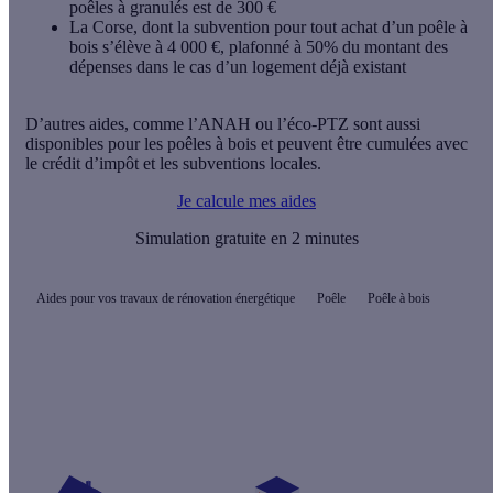
poêles à granulés est de 300 €
La
Corse
, dont la subvention pour tout achat d’un poêle à
bois s’élève à 4 000 €, plafonné à 50% du montant des
dépenses dans le cas d’un logement déjà existant
D’autres aides, comme l’ANAH ou l’éco-PTZ sont aussi
disponibles pour les poêles à bois et peuvent être cumulées avec
le crédit d’impôt et les subventions locales.
Je calcule mes aides
Simulation gratuite en 2 minutes
Aides pour vos travaux de rénovation énergétique
Poêle
Poêle à bois
Quelles aides pour mon poêle à granulés ?
Vos travaux concernent :