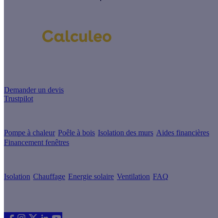
Un projet de rénovation énergétique ?
Demander un devis
Trustpilot
Guides de travaux
Pompe à chaleur
Poêle à bois
Isolation des murs
Aides financières
Financement fenêtres
Conseils & Offres
Isolation
Chauffage
Energie solaire
Ventilation
FAQ
Les sites du groupe Effy
Suivez nous