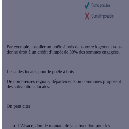
Par exemple, installer un poêle à bois dans votre logement vous
donne droit à un crédit d’impôt de 30% des sommes engagées.
Les aides locales pour le poêle à bois
De nombreuses régions, départements ou communes proposent
des
subventions locales
.
On peut citer :
l’Alsace
, dont le montant de la subvention pour les