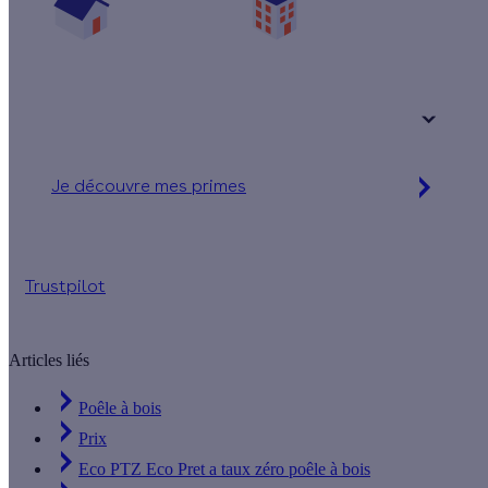
Une maison
Un appartement
Votre logement a été construit :
+ de 15 ans
Je découvre mes primes
Simulation gratuite en 2 minutes
Trustpilot
Articles liés
Poêle à bois
Prix
Eco PTZ Eco Pret a taux zéro poêle à bois