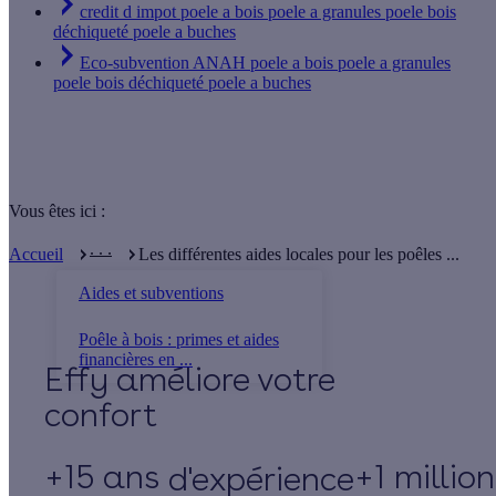
credit d impot poele a bois poele a granules poele bois
déchiqueté poele a buches
Eco-subvention ANAH poele a bois poele a granules
poele bois déchiqueté poele a buches
Vous êtes ici :
. . .
Accueil
Les différentes aides locales pour les poêles ...
Aides et subventions
Poêle à bois : primes et aides
financières en ...
Effy
+15 ans
+1 millio
d'expérience